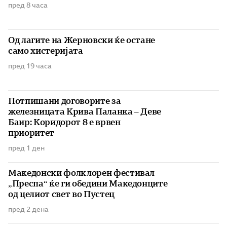
пред 8 часа
Од лагите на Жерновски ќе остане
само хистеријата
пред 19 часа
Потпишани договорите за
железницата Крива Паланка – Деве
Баир: Коридорот 8 е врвен
приоритет
пред 1 ден
Македонски фолклорен фестивал
„Преспа“ ќе ги обедини Македонците
од целиот свет во Пустец
пред 2 дена