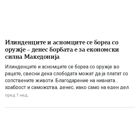
Илинденците и асномците се бореа со
оружје – денес борбата е за економски
силна Македонија
Илинденците и асномците се бореа со оружје во
рацете, свесни дека слободата можат да ја платат со
сопствените животи. Благодарение на нивната
храброст и саможртва, денес, иако само на еден дел
од Македонија, имаме сопствена држава, свој
пред 1 нед.
македонски јазик и можност слободно да го славиме
македонското име. Нивниот аманет не е само да се
поклонуваме […]