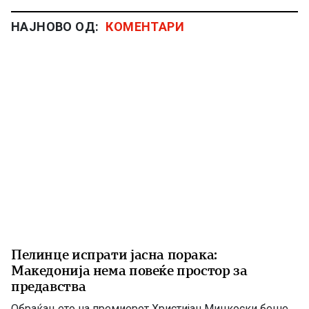
НАЈНОВО ОД:
КОМЕНТАРИ
Пелинце испрати јасна порака:
Македонија нема повеќе простор за
предавства
Обраќањето на премиерот Христијан Мицкоски беше