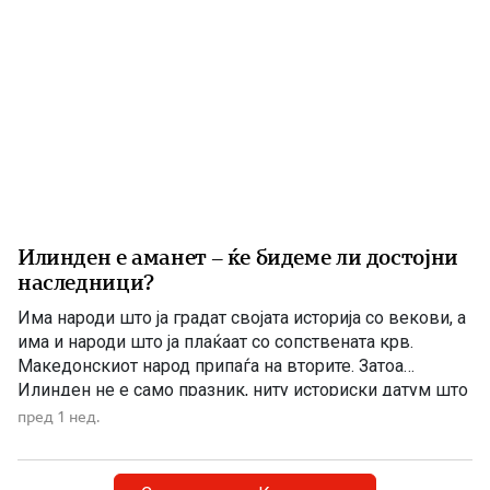
Илинден е аманет – ќе бидеме ли достојни
наследници?
Има народи што ја градат својата историја со векови, а
има и народи што ја плаќаат со сопствената крв.
Македонскиот народ припаѓа на вторите. Затоа
Илинден не е само празник, ниту историски датум што
еднаш годишно го одбележуваме со говори, венци и
пред 1 нед.
свечености. Илинден е совеста на Македонија. Ден
кога мора да си го поставиме […]