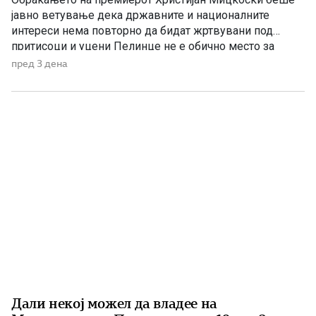
јавно ветување дека државните и националните
интереси нема повторно да бидат жртвувани под
притисоци и уцени Пелинце не е обично место за
политички говори. Таму секој збор има поголема
пред 3 дена
тежина, затоа што сè потсетува на борбата и
државотворната мисла на македонскиот народ. Затоа
изјавата на премиерот Христијан Мицкоски дека […]
Дали некој можел да владее на