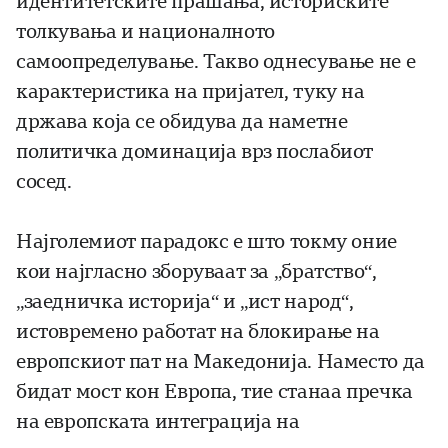
идентитетските прашања, историските
толкувања и националното
самоопределување. Такво однесување не е
карактеристика на пријател, туку на
држава која се обидува да наметне
политичка доминација врз послабиот
сосед.
Најголемиот парадокс е што токму оние
кои најгласно зборуваат за „братство“,
„заедничка историја“ и „ист народ“,
истовремено работат на блокирање на
европскиот пат на Македонија. Наместо да
бидат мост кон Европа, тие станаа пречка
на европската интеграција на