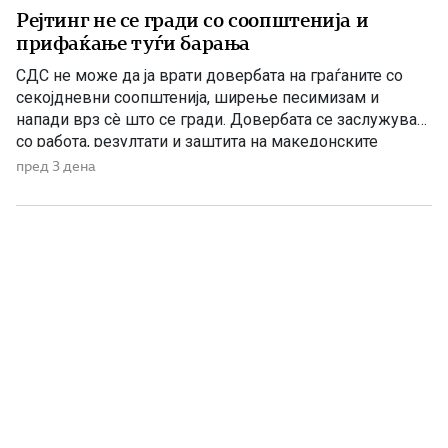
Рејтинг не се гради со соопштенија и
прифаќање туѓи барања
СДС не може да ја врати довербата на граѓаните со
секојдневни соопштенија, ширење песимизам и
напади врз сè што се гради. Довербата се заслужува
со работа, резултати и заштита на македонските
национални и државни интереси. По седумгодишното
пред 3 дена
владеење со ДУИ, СДС денес се обидува да создаде
впечаток дека е сериозна опозиција. Но, граѓаните
добро паметат […]