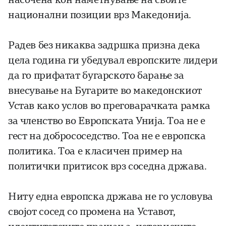
национални позиции врз Македонија.
Радев без никаква задршка призна дека
цела година ги убедувал европските лидери
да го прифатат бугарското барање за
внесување на Бугарите во македонскиот
Устав како услов во преговарачката рамка
за членство во Европската Унија. Тоа не е
гест на добрососедство. Тоа не е европска
политика. Тоа е класичен пример на
политички притисок врз соседна држава.
Ниту една европска држава не го условува
својот сосед со промена на Уставот,