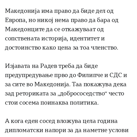
Македонија има право да биде дел од
Европа, но никој нема право да бара од
Македонците да се откажуваат од
сопствената историја, идентитет и
достоинство како цена за тоа членство.
Изјавата на Радев треба да биде
предупредување прво до Филипче и СДС и
за сите во Македонија. Таа покажува дека
зад реториката за „добрососедство“ често
стои сосема поинаква политика.
А кога еден сосед вложува цела година
дипломатски напори за да наметне услови