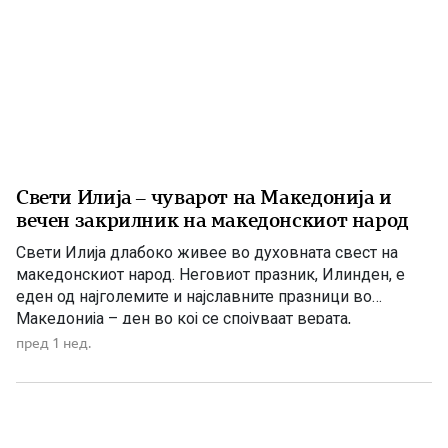
Свети Илија – чуварот на Македонија и
вечен закрилник на македонскиот народ
Свети Илија длабоко живее во духовната свест на
македонскиот народ. Неговиот празник, Илинден, е
еден од најголемите и најславните празници во
Македонија – ден во кој се спојуваат верата,
историјата, борбата за слобода и љубовта кон
пред 1 нед.
татковината. Македонците од памтивек го почитуваат
Свети Илија како силен заштитник и небесен чувар. Во
народното верување тој господари […]