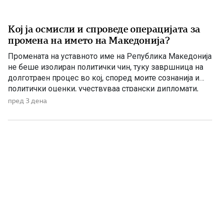
Кој ја осмисли и спроведе операцијата за
промена на името на Македонија?
Промената на уставното име на Република Македонија
не беше изолиран политички чин, туку завршница на
долготраен процес во кој, според моите сознанија и
политички оценки, учествуваа странски дипломати,
домашни политичари и регионални центри на влијание.
пред 3 дена
Сметам дека значајна улога во тој процес имаше
американскиот дипломат Филип Рикер, кој долги
години беше непосредно вклучен во американската
[…]