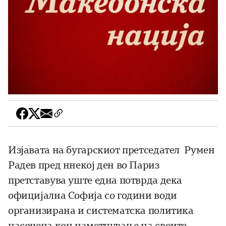
Изјавата на бугарскиот претседател Румен
Радев пред ннекој ден во Париз
претставува уште една потврда дека
официјална Софија со години води
организирана и систематска политика
насочена кон наметнување на своите