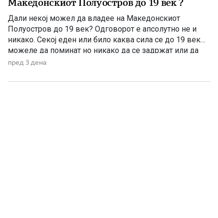
Македонскиот Полуостров до 19 век ?
Дали некој можел да владее на Македонскиот
Полуостров до 19 век? Одговорот е апсолутно не и
никако. Секој еден или било каква сила се до 19 век
можеле да поминат но никако да се задржат или да
управуваат поради неколку причини – планинската
пред 3 дена
конфигурација, предолги и изморувачки патувања,
климата и непознавање на населени места се […]