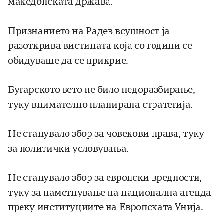
македонската држава.
Признанието на Радев всушност ја
разоткрива вистината која со години се
обидуваше да се прикрие.
Бугарското вето не било недоразбирање,
туку внимателно планирана стратегија.
Не станувало збор за човекови права, туку
за политички условувања.
Не станувало збор за европски вредности,
туку за наметнување на национална агенда
преку институциите на Европската Унија.