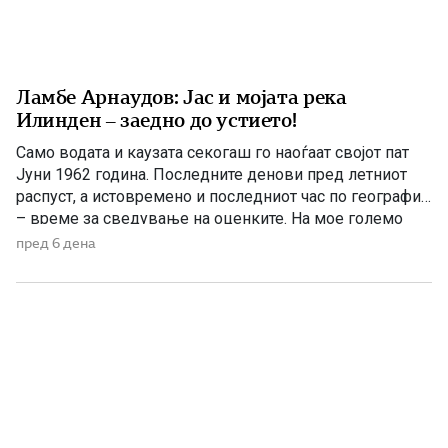
Ламбе Арнаудов: Јас и мојата река
Илинден – заедно до устието!
Само водата и каузата секогаш го наоѓаат својот пат
Јуни 1962 година. Последните денови пред летниот
распуст, а истовремено и последниот час по географија
– време за сведување на оценките. На мое големо
изненадување, учителката ме крена мене и ми
пред 6 дена
постави прашање со кое, како што рече, требаше да ги
расчисти дилемите околу мојата конечна […]