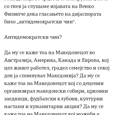
со гнев ја слушаме изјавата на Венко
Филипче дека гласањето на дијаспората
било „антидемократски чин“.
Антидемократски чин?
Да му се каже тоа на Македонецот во
Австралија, Америка, Канада и Европа, кој
цел живот работел, градел семејство и секој
ден ја спомнувал Македонија? Да му се
каже тоа на Македонецот кој со децении
организирал македонски собири, црковни
заедници, фудбалски клубови, културни
настани и хуманитарни акции? Да му се
каже тоа на Македонецот кој можеби е