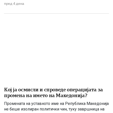
национални и државни интереси. По седумгодишното
пред 4 дена
владеење со ДУИ, СДС денес се обидува да создаде
впечаток дека е сериозна опозиција. Но, граѓаните
добро паметат […]
Кој ја осмисли и спроведе операцијата за
промена на името на Македонија?
Промената на уставното име на Република Македонија
не беше изолиран политички чин, туку завршница на