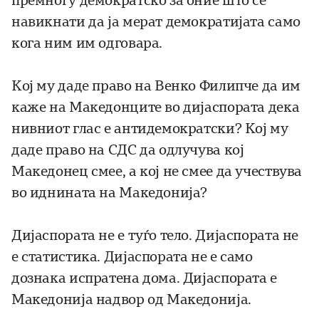
премногу демократско за оние што се
навикнати да ја мерат демократијата само
кога ним им одговара.
Кој му даде право на Венко Филипче да им
каже на Македонците во дијаспората дека
нивниот глас е антидемократски? Кој му
даде право на СДС да одлучува кој
Македонец смее, а кој не смее да учествува
во иднината на Македонија?
Дијаспората не е туѓо тело. Дијаспората не
е статистика. Дијаспората не е само
дознака испратена дома. Дијаспората е
Македонија надвор од Македонија.