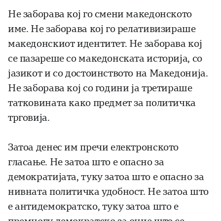
Не заборава кој го смени македонското
име. Не заборава кој го релативизираше
македонскиот идентитет. Не заборава кој
се пазареше со македонската историја, со
јазикот и со достоинството на Македонија.
Не заборава кој со години ја третираше
татковината како предмет за политичка
трговија.
Затоа денес им пречи електронското
гласање. Не затоа што е опасно за
демократијата, туку затоа што е опасно за
нивната политичка удобност. Не затоа што
е антидемократско, туку затоа што е