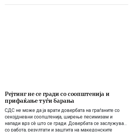
климата и непознавање на населени места се […]
Рејтинг не се гради со соопштенија и
прифаќање туѓи барања
СДС не може да ја врати довербата на граѓаните со
секојдневни соопштенија, ширење песимизам и
напади врз сè што се гради. Довербата се заслужува
со работа, резултати и заштита на македонските