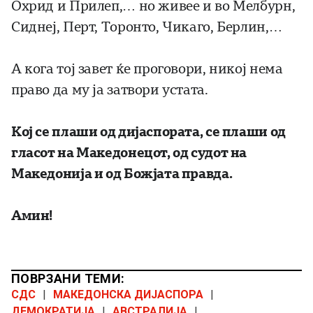
Охрид и Прилеп,… но живее и во Мелбурн,
Сиднеј, Перт, Торонто, Чикаго, Берлин,…
А кога тој завет ќе проговори, никој нема
право да му ја затвори устата.
Кој се плаши од дијаспората, се плаши од
гласот на Македонецот, од судот на
Македонија и од Божјата правда.
Амин!
ПОВРЗАНИ ТЕМИ:
СДС
|
МАКЕДОНСКА ДИЈАСПОРА
|
ДЕМОКРАТИЈА
|
АВСТРАЛИЈА
|