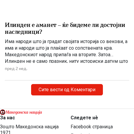
Илинден е аманет – ќе бидеме ли достојни
наследници?
Има народи што ја градат својата историја со векови, а
има и народи што ја плаќаат со сопствената крв.
Македонскиот народ припаѓа на вторите. Затоа
Илинден не е само празник, ниту историски датум што
еднаш годишно го одбележуваме со говори, венци и
пред 2 нед.
свечености. Илинден е совеста на Македонија. Ден
кога мора да си го поставиме […]
Сите вести од Коментари
За нас
Следете нѐ
Зошто Македонска нација
Facebook страница
1971