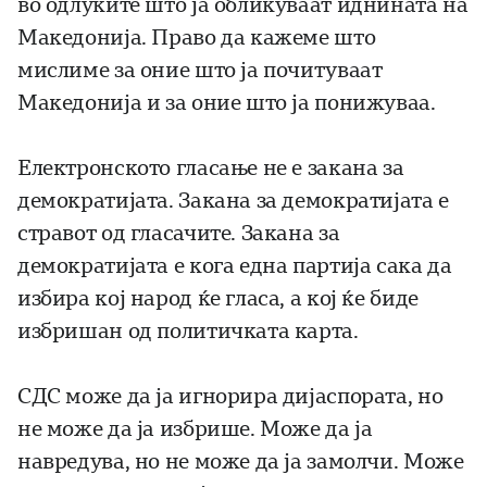
во одлуките што ја обликуваат иднината на
Македонија. Право да кажеме што
мислиме за оние што ја почитуваат
Македонија и за оние што ја понижуваа.
Електронското гласање не е закана за
демократијата. Закана за демократијата е
стравот од гласачите. Закана за
демократијата е кога една партија сака да
избира кој народ ќе гласа, а кој ќе биде
избришан од политичката карта.
СДС може да ја игнорира дијаспората, но
не може да ја избрише. Може да ја
навредува, но не може да ја замолчи. Може