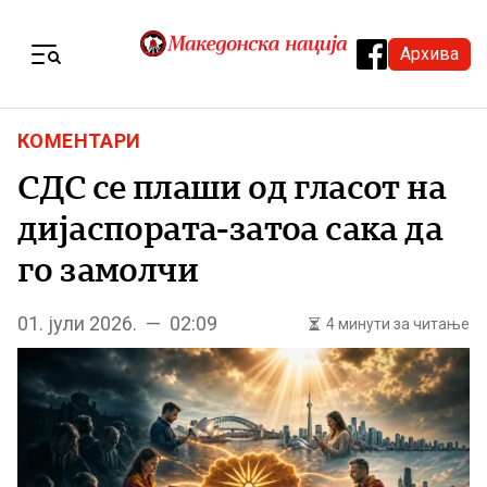
Skip to content
Архива
Menu
КОМЕНТАРИ
СДС се плаши од гласот на
дијаспората-затоа сака да
го замолчи
01. јули 2026. — 02:09
4 минути за читање