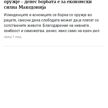
оружје – денес борбата е за економски
силна Македонија
Илинденците и асномците се бореа со оружје во
рацете, свесни дека слободата можат да ја платат со
сопствените животи. Благодарение на нивната
храброст и саможртва, денес, иако само на еден дел
од Македонија, имаме сопствена држава, свој
пред 1 нед.
македонски јазик и можност слободно да го славиме
македонското име. Нивниот аманет не е само да се
поклонуваме […]