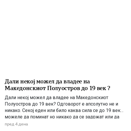
изјавата на премиерот Христијан Мицкоски дека […]
Дали некој можел да владее на
Македонскиот Полуостров до 19 век ?
Дали некој можел да владее на Македонскиот
Полуостров до 19 век? Одговорот е апсолутно не и
никако. Секој еден или било каква сила се до 19 век
можеле да поминат но никако да се задржат или да
управуваат поради неколку причини – планинската
пред 4 дена
конфигурација, предолги и изморувачки патувања,