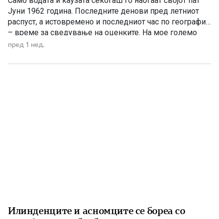
Само водата и каузата секогаш го наоѓаат својот пат
Јуни 1962 година. Последните денови пред летниот
распуст, а истовремено и последниот час по географија
– време за сведување на оценките. На мое големо
изненадување, учителката ме крена мене и ми
пред 1 нед.
постави прашање со кое, како што рече, требаше да ги
расчисти дилемите околу мојата конечна […]
Илинденците и асномците се бореа со