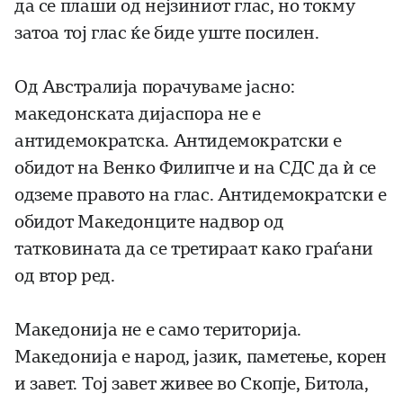
да се плаши од нејзиниот глас, но токму
затоа тој глас ќе биде уште посилен.
Од Австралија порачуваме јасно:
македонската дијаспора не е
антидемократска. Антидемократски е
обидот на Венко Филипче и на СДС да ѝ се
одземе правото на глас. Антидемократски е
обидот Македонците надвор од
татковината да се третираат како граѓани
од втор ред.
Македонија не е само територија.
Македонија е народ, јазик, паметење, корен
и завет. Тој завет живее во Скопје, Битола,