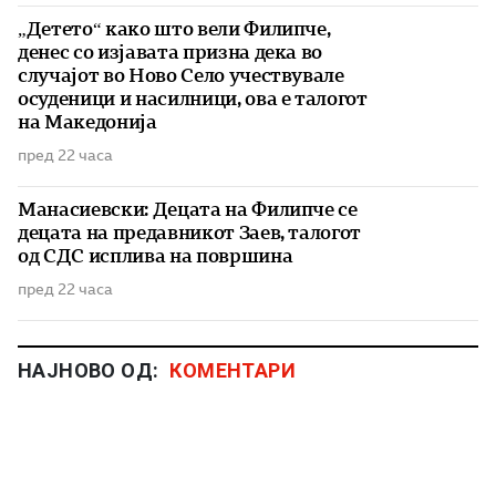
„Детето“ како што вели Филипче,
денес со изјавата призна дека во
случајот во Ново Село учествувале
осуденици и насилници, ова е талогот
на Македонија
пред 22 часа
Манасиевски: Децата на Филипче се
децата на предавникот Заев, талогот
од СДС исплива на површина
пред 22 часа
НАЈНОВО ОД:
КОМЕНТАРИ