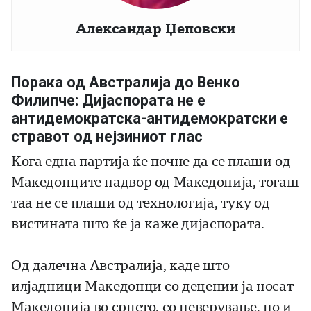
Александар Џеповски
Порака од Австралија до Венко
Филипче: Дијаспората не е
антидемократска-антидемократски е
стравот од нејзиниот глас
Кога една партија ќе почне да се плаши од
Македонците надвор од Македонија, тогаш
таа не се плаши од технологија, туку од
вистината што ќе ја каже дијаспората.
Од далечна Австралија, каде што
илјадници Македонци со децении ја носат
Македонија во срцето, со неверување, но и