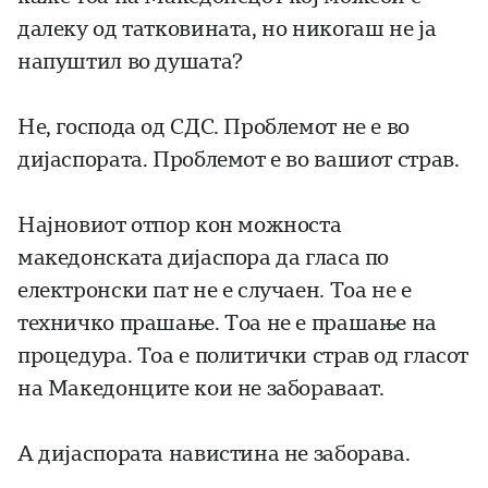
далеку од татковината, но никогаш не ја
напуштил во душата?
Не, господа од СДС. Проблемот не е во
дијаспората. Проблемот е во вашиот страв.
Најновиот отпор кон можноста
македонската дијаспора да гласа по
електронски пат не е случаен. Тоа не е
техничко прашање. Тоа не е прашање на
процедура. Тоа е политички страв од гласот
на Македонците кои не забораваат.
А дијаспората навистина не заборава.