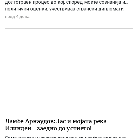
долготраен процес во кој, според моите сознанија и
политички оценки, учествуваа странски дипломати,
домашни политичари и регионални центри на влијание.
пред 4 дена
Сметам дека значајна улога во тој процес имаше
американскиот дипломат Филип Рикер, кој долги
години беше непосредно вклучен во американската
[…]
Ламбе Арнаудов: Јас и мојата река
Илинден – заедно до устието!