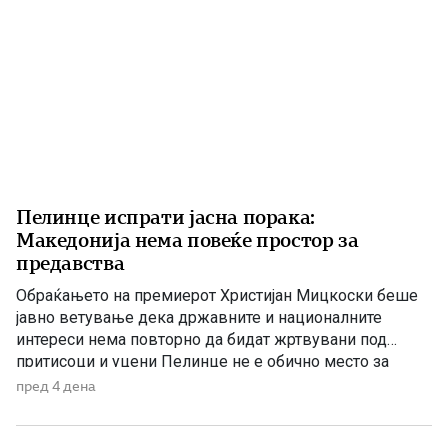
Пелинце испрати јасна порака:
Македонија нема повеќе простор за
предавства
Обраќањето на премиерот Христијан Мицкоски беше
јавно ветување дека државните и националните
интереси нема повторно да бидат жртвувани под
притисоци и уцени Пелинце не е обично место за
политички говори. Таму секој збор има поголема
пред 4 дена
тежина, затоа што сè потсетува на борбата и
државотворната мисла на македонскиот народ. Затоа