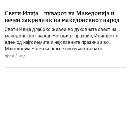
Свети Илија – чуварот на Македонија и
вечен закрилник на македонскиот народ
Свети Илија длабоко живее во духовната свест на
македонскиот народ. Неговиот празник, Илинден, е
еден од најголемите и најславните празници во
Македонија – ден во кој се спојуваат верата,
историјата, борбата за слобода и љубовта кон
пред 2 нед.
татковината. Македонците од памтивек го почитуваат
Свети Илија како силен заштитник и небесен чувар. Во
народното верување тој господари […]