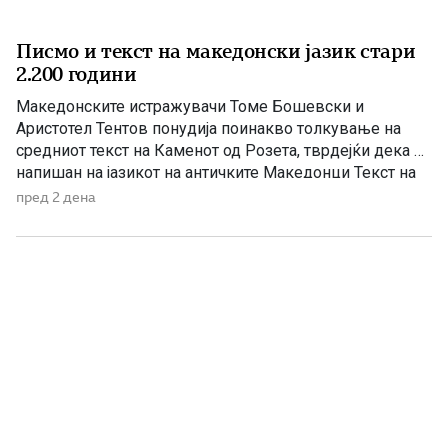
Писмо и текст на македонски јазик стари
2.200 години
Македонските истражувачи Томе Бошевски и
Аристотел Тентов понудија поинакво толкување на
средниот текст на Каменот од Розета, тврдејќи дека е
напишан на јазикот на античките Македонци Текст на
египетски камен во местото Розета е дешифриран
пред 2 дена
како антички македонски напис, тврдат македонските
научници академик Томе Бошевски и проф. Аристотел
Тентов од Електротехничкиот факултет, по
неколкугодишни истражувања. […]