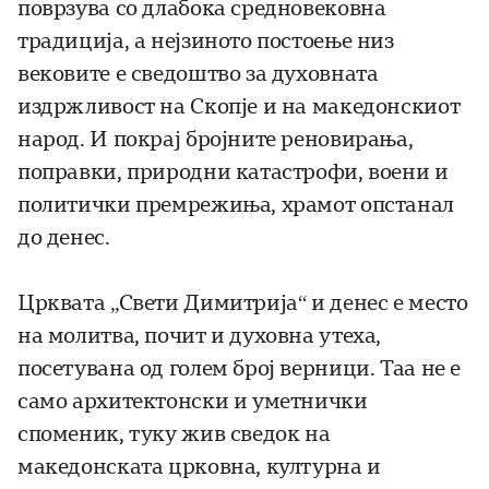
поврзува со длабока средновековна
традиција, а нејзиното постоење низ
вековите е сведоштво за духовната
издржливост на Скопје и на македонскиот
народ. И покрај бројните реновирања,
поправки, природни катастрофи, воени и
политички премрежиња, храмот опстанал
до денес.
Црквата „Свети Димитрија“ и денес е место
на молитва, почит и духовна утеха,
посетувана од голем број верници. Таа не е
само архитектонски и уметнички
споменик, туку жив сведок на
македонската црковна, културна и