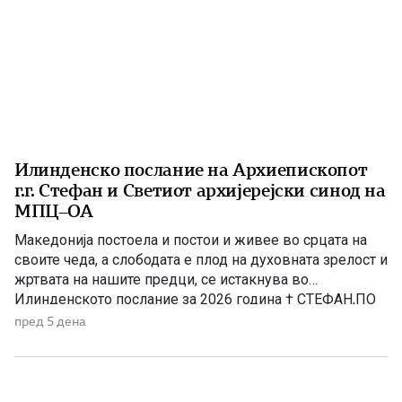
Илинденско послание на Архиепископот
г.г. Стефан и Светиот архијерејски синод на
МПЦ–ОА
Македонија постоела и постои и живее во срцата на
своите чеда, а слободата е плод на духовната зрелост и
жртвата на нашите предци, се истакнува во
Илинденското послание за 2026 година † СТЕФАН,ПО
МИЛОСТА БОЖЈА,АРХИЕПИСКОП ОХРИДСКИ И
пред 5 дена
МАКЕДОНСКИ,ЗАЕДНО СО СВЕТИОТ АРХИЈЕРЕЈСКИ
СИНОД,ПО ПОВОД ИЛИНДЕНСКИТЕ
ПРАЗНУВАЊА,ИСПРАЌА МИР И БЛАГОСЛОВ ОД
БОГАДО СВЕШТЕНОСЛУЖИТЕЛИТЕ,ДО МОНАШТВОТО