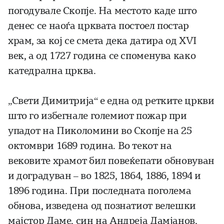
погодувале Скопје. На местото каде што
денес се наоѓа црквата постоел постар
храм, за кој се смета дека датира од XVI
век, а од 1727 година се споменува како
катедрална црква.
„Свети Димитрија“ е една од ретките цркви
што го избегнале големиот пожар при
упадот на Пиколомини во Скопје на 25
октомври 1689 година. Во текот на
вековите храмот бил повеќепати обновуван
и доградуван – во 1825, 1864, 1886, 1894 и
1896 година. При последната поголема
обнова, изведена од познатиот велешки
мајстор Даме, син на Андреја Дамјанов,