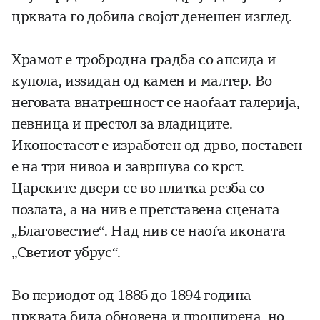
црквата го добила својот денешен изглед.
Храмот е тробродна градба со апсида и
купола, изѕидан од камен и малтер. Во
неговата внатрешност се наоѓаат галерија,
певница и престол за владиците.
Иконостасот е изработен од дрво, поставен
е на три нивоа и завршува со крст.
Царските двери се во плитка резба со
позлата, а на нив е претставена сцената
„Благовестие“. Над нив се наоѓа иконата
„Светиот убрус“.
Во периодот од 1886 до 1894 година
црквата била обновена и проширена, но