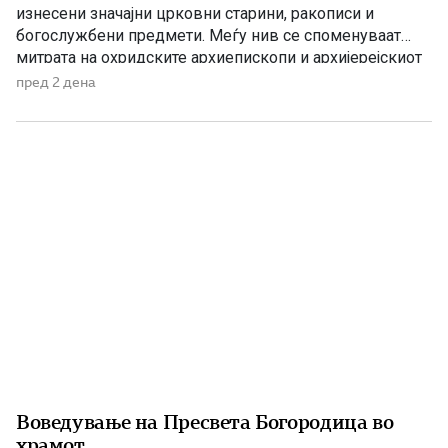
изнесени значајни црковни старини, ракописи и
богослужбени предмети. Меѓу нив се споменуваат
митрата на охридските архиепископи и архијерејскиот
жезол. По Букурешкиот мировен договор од 1913
пред 2 дена
година, Македонија била поделена меѓу соседните
држави, а Вардарскиот дел потпаднал под власта на
Кралството Србија. Само две години подоцна, во […]
Воведување на Пресвета Богородица во
храмот