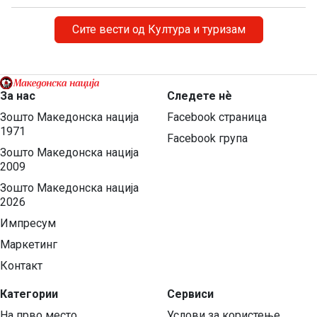
потекнувал од Давидовиот род, а света Ана од родот
на Аарон. Биле многу дарежливи, милосрдни. За […]
Сите вести од Култура и туризам
За нас
Следете нѐ
Зошто Македонска нација
Facebook страница
1971
Facebook група
Зошто Македонска нација
2009
Зошто Македонска нација
2026
Импресум
Маркетинг
Контакт
Категории
Сервиси
На прво место
Услови за користење