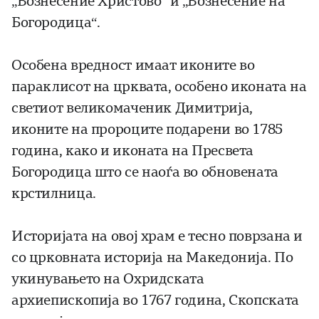
„Вознесение Христово“ и „Вознесение на
Богородица“.
Особена вредност имаат иконите во
параклисот на црквата, особено иконата на
светиот великомаченик Димитрија,
иконите на пророците подарени во 1785
година, како и иконата на Пресвета
Богородица што се наоѓа во обновената
крстилница.
Историјата на овој храм е тесно поврзана и
со црковната историја на Македонија. По
укинувањето на Охридската
архиепископија во 1767 година, Скопската