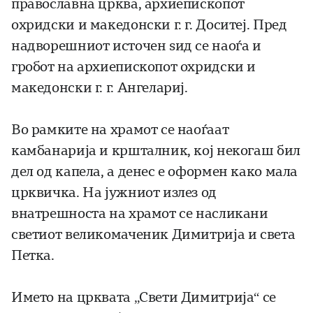
православна црква, архиепископот
охридски и македонски г. г. Доситеј. Пред
надворешниот источен ѕид се наоѓа и
гробот на архиепископот охридски и
македонски г. г. Ангелариј.
Во рамките на храмот се наоѓаат
камбанарија и кршталник, кој некогаш бил
дел од капела, а денес е оформен како мала
црквичка. На јужниот излез од
внатрешноста на храмот се насликани
светиот великомаченик Димитрија и света
Петка.
Името на црквата „Свети Димитрија“ се