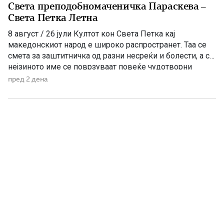
Света преподобномаченичка Параскева –
Света Петка Летна
8 август / 26 јули Култот кон Света Петка кај
македонскиот народ е широко распространет. Таа се
смета за заштитничка од разни несреќи и болести, а со
нејзиното име се поврзуваат повеќе чудотворни
икони и лековити извори, познати како „петочни води“.
пред 2 дена
Во православниот календар се споменуваат три
светителки со името Параскева – Петка, поради што
[…]