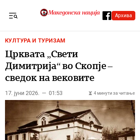
Skip to content
Архива
Menu
КУЛТУРА И ТУРИЗАМ
Црквата „Свети
Димитрија“ во Скопје –
сведок на вековите
17. јуни 2026. — 01:53
4 минути за читање