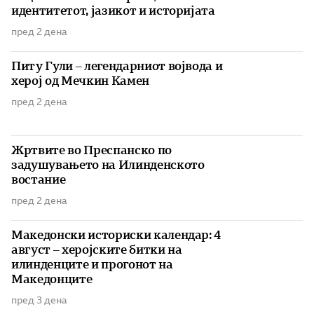
идентитетот, јазикот и историјата
пред 2 дена
Питу Гули – легендарниот војвода и
херој од Мечкин Камен
пред 2 дена
Жртвите во Преспанско по
задушувањето на Илинденското
востание
пред 2 дена
Македонски историски календар: 4
август – херојските битки на
илинденците и прогонот на
Македонците
пред 3 дена