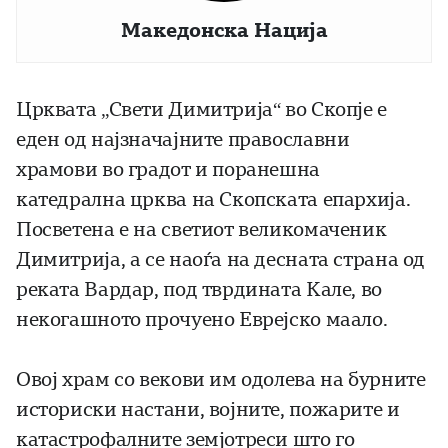
Македонска Нација
Црквата „Свети Димитрија“ во Скопје е
еден од најзначајните православни
храмови во градот и поранешна
катедрална црква на Скопската епархија.
Посветена е на светиот великомаченик
Димитрија, а се наоѓа на десната страна од
реката Вардар, под тврдината Кале, во
некогашното прочуено Еврејско маало.
Овој храм со векови им одолева на бурните
историски настани, војните, пожарите и
катастрофалните земјотреси што го