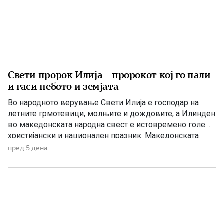
Свети пророк Илија – пророкот кој го пали
и гаси небото и земјата
Во народното верување Свети Илија е господар на
летните грмотевици, молњите и дождовите, а Илинден
во македонската народна свест е истовремено голем
христијански и национален празник. Македонската
православна црква – Охридска архиепископија на 2
пред 5 дена
август, односно на 20 јули според стариот календар, го
празнува Светиот пророк Илија – Илинден. Свети
Илија е еден од најголемите […]