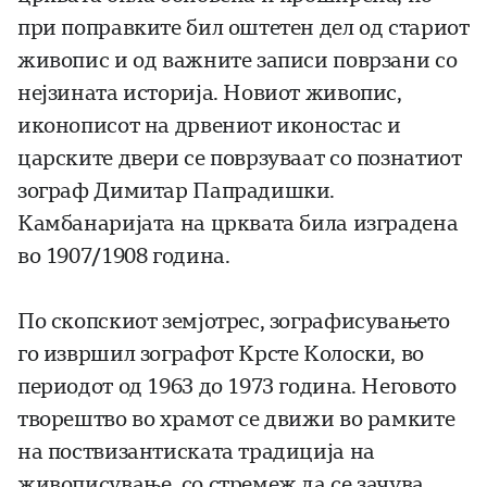
при поправките бил оштетен дел од стариот
живопис и од важните записи поврзани со
нејзината историја. Новиот живопис,
иконописот на дрвениот иконостас и
царските двери се поврзуваат со познатиот
зограф Димитар Папрадишки.
Камбанаријата на црквата била изградена
во 1907/1908 година.
По скопскиот земјотрес, зографисувањето
го извршил зографот Крсте Колоски, во
периодот од 1963 до 1973 година. Неговото
творештво во храмот се движи во рамките
на поствизантиската традиција на
живописување, со стремеж да се зачува