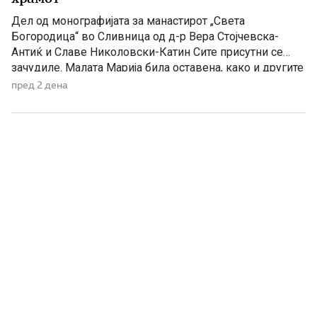
Дел од монографијата за манастирот „Света
Богородица“ во Сливница од д-р Вера Стојчевска-
Антиќ и Славе Николовски-Катин Сите присутни се
зачудиле. Малата Марија била оставена, како и другите
девици да живее во храмот. Таа се откажала од
пред 2 дена
родителите и му се посветила на Бога. Татко ù Јоаким
починал на 80 години. Ана останала сама и се […]