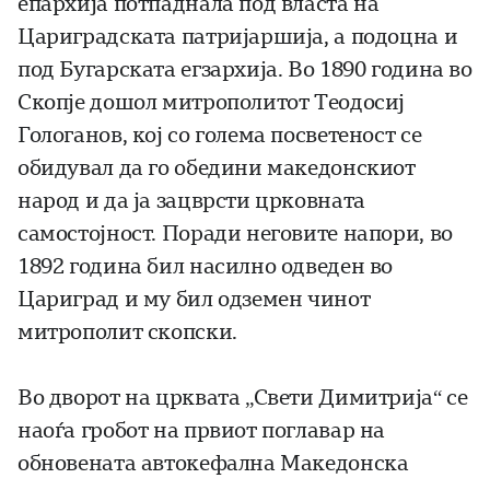
епархија потпаднала под власта на
Цариградската патријаршија, а подоцна и
под Бугарската егзархија. Во 1890 година во
Скопје дошол митрополитот Теодосиј
Гологанов, кој со голема посветеност се
обидувал да го обедини македонскиот
народ и да ја зацврсти црковната
самостојност. Поради неговите напори, во
1892 година бил насилно одведен во
Цариград и му бил одземен чинот
митрополит скопски.
Во дворот на црквата „Свети Димитрија“ се
наоѓа гробот на првиот поглавар на
обновената автокефална Македонска