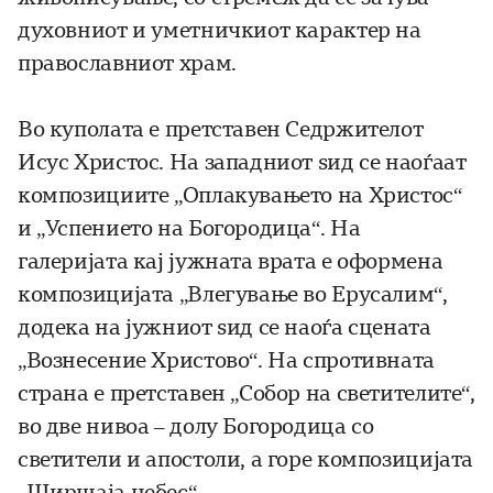
духовниот и уметничкиот карактер на
православниот храм.
Во куполата е претставен Седржителот
Исус Христос. На западниот ѕид се наоѓаат
композициите „Оплакувањето на Христос“
и „Успението на Богородица“. На
галеријата кај јужната врата е оформена
композицијата „Влегување во Ерусалим“,
додека на јужниот ѕид се наоѓа сцената
„Вознесение Христово“. На спротивната
страна е претставен „Собор на светителите“,
во две нивоа – долу Богородица со
светители и апостоли, а горе композицијата
„Ширшаја небес“.