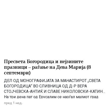
И ДО СИТЕ […]
Пресвета Богородица и нејзините
празници – раѓање на Дева Марија (8
септември)
ДЕЛ ОД МОНОГРАФИЈАТА ЗА МАНАСТИРОТ „СВЕТА
БОГОРОДИЦА“ ВО СЛИВНИЦА ОД Д-Р ВЕРА
СТОЈЧЕВСКА-АНТИЌ И СЛАВЕ НИКОЛОВСКИ-КАТИН
На три дена пат од Ерусалим се наоѓал малиот град
Назарет. Таму живееле праведните Јоаким и Ана,
пред 1 нед.
наречени од Светата Црква „богоотци”. Јоаким