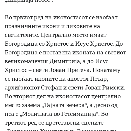
Во првиот ред на иконостасот се наоѓаат
празничните икони и ликовите на
светителите. Централно место имаат
Богородица со Христос и Исус Христос. До
Богородица е поставена иконата на светиот
великомаченик Димитрија, а до Исус
Христос – свети Јован Претеча. Понатаму
се наоѓаат иконите на апостол Петар,
архиѓаконот Стефан и свети Јован Римски.
Во вториот дел на иконостасот централно
место зазема „Тајната вечера“, а десно од
неа е „Молитвата во Гетсиманија“. Во
третиот ред се претставени сцените