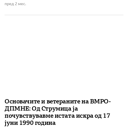
од формирањето на ВМРО-ДПМНЕ во Струмица,
пред 2 мес.
оценувајќи дека бил испратен силен сигнал за
единство, заедништво и поддршка за политиките на
партијата. Ковачки истакна дека присуството на голем
број граѓани на стадионот […]
Основачите и ветераните на ВМРО-
ДПМНЕ: Од Струмица ја
почувствувавме истата искра од 17
јуни 1990 година