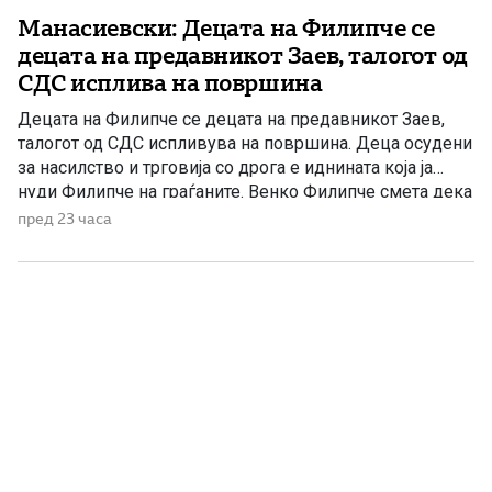
Манасиевски: Децата на Филипче се
децата на предавникот Заев, талогот од
СДС исплива на површина
Децата на Филипче се децата на предавникот Заев,
талогот од СДС испливува на површина. Деца осудени
за насилство и трговија со дрога е иднината која ја
нуди Филипче на граѓаните. Венко Филипче смета дека
со насилници и лица корисници на наркотични
пред 23 часа
средства и опојни дроги треба да се гради иднина.
Христијан Ефтимов внук на Заеви, […]