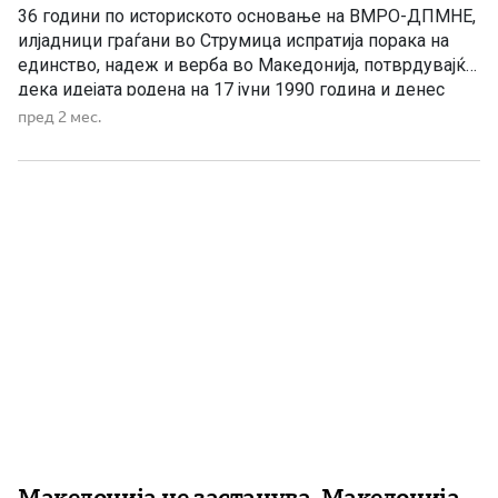
36 години по историското основање на ВМРО-ДПМНЕ,
илјадници граѓани во Струмица испратија порака на
единство, надеж и верба во Македонија, потврдувајќи
дека идејата родена на 17 јуни 1990 година и денес
живее со истата сила и енергија. 17 јуни 2026 година во
пред 2 мес.
Струмица не беше обичен ден. Тоа беше ден за
паметење. Ден исполнет со […]
Македонија не застанува, Македонија