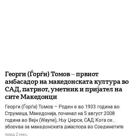
Георги (Ѓорѓи) Томов – првиот
амбасадор на македонската култура во
САД, патриот, уметник и пријател на
сите Македонци
Георги (Ѓорѓи) Томов – Роден е во 1933 година во
Струмица, Македонија, починал на 5 август 2008
година во Вејн (Wayne), Њу Џерси, САД Кога се
зборува за македонската дијаспора во Соединетите
Американски Држави и за луѓето кои најмногу
пред 2 мес.