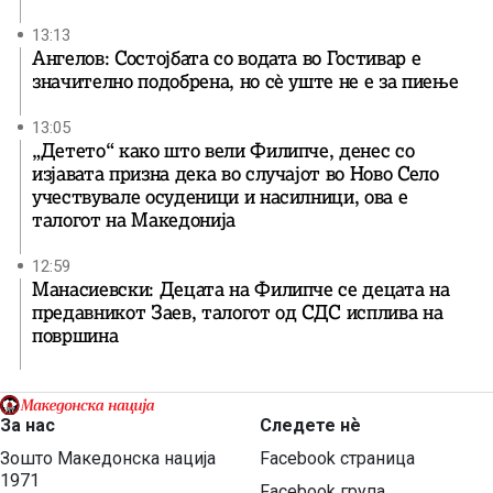
13:13
Ангелов: Состојбата со водата во Гостивар е
значително подобрена, но сè уште не е за пиење
13:05
„Детето“ како што вели Филипче, денес со
изјавата призна дека во случајот во Ново Село
учествувале осуденици и насилници, ова е
талогот на Македонија
12:59
Манасиевски: Децата на Филипче се децата на
предавникот Заев, талогот од СДС исплива на
површина
За нас
Следете нѐ
Зошто Македонска нација
Facebook страница
1971
Facebook група