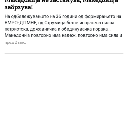
забрзува!
На одбележувањето на 36 години од формирањето на
ВМРО-ДПМНЕ, од Струмица беше испратена силна
патриотска, државничка и обединувачка порака:
Македонија повторно има надеж, повторно има сила и
повторно има народ кој верува во себе. Претседателот
пред 2 мес.
на ВМРО-ДПМНЕ и премиер, Христијан Мицкоски, во
својот говор порача дека овој јубилеј не е само
прослава на една политичка […]