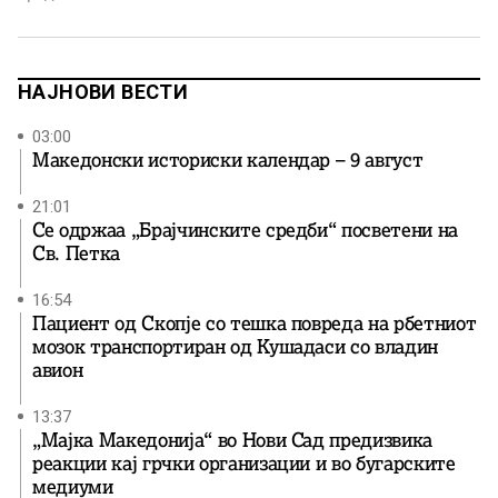
придонеле за афирмација на македонската култура
надвор од татковината, едно име неизбежно се
издвојува – Георги […]
НАЈНОВИ ВЕСТИ
03:00
Македонски историски календар – 9 август
21:01
Се одржаа „Брајчинските средби“ посветени на
Св. Петка
16:54
Пациент од Скопје со тешка повреда на рбетниот
мозок транспортиран од Кушадаси со владин
авион
13:37
„Мајка Македонија“ во Нови Сад предизвика
реакции кај грчки организации и во бугарските
медиуми