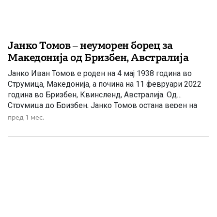
Јанко Томов – неуморен борец за
Македонија од Бризбен, Австралија
Јанко Иван Томов е роден на 4 мај 1938 година во
Струмица, Македонија, а почина на 11 февруари 2022
година во Бризбен, Квинсленд, Австралија. Од
Струмица до Бризбен, Јанко Томов остана верен на
македонската кауза — како активист, публицист,
пред 1 мес.
организатор на дијаспората и редовен дописник на
„Македонска нација“, каде што пишуваше за старата
македонска емиграција, […]