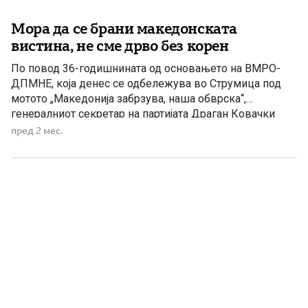
Мора да се брани македонската
вистина, не сме дрво без корен
По повод 36-годишнината од основањето на ВМРО-
ДПМНЕ, која денес се одбележува во Струмица под
мотото „Македонија забрзува, наша обврска“,
генералниот секретар на партијата Драган Ковачки
порача дека ВМРО-ДПМНЕ претставува мост меѓу
пред 2 мес.
историското ВМРО и современата македонска
држава. Во изјава за Сител телевизија, Ковачки
истакна дека евроинтеграциите остануваат стратешка
цел на Македонија, но притоа мора да […]