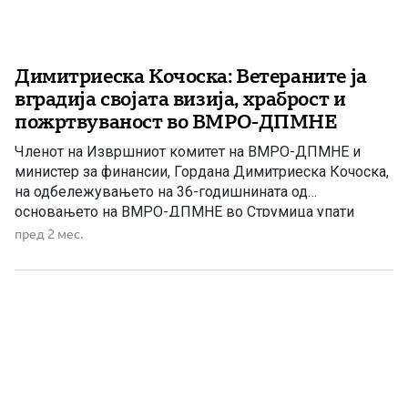
Димитриеска Кочоска: Ветераните ја
вградија својата визија, храброст и
пожртвуваност во ВМРО-ДПМНЕ
Членот на Извршниот комитет на ВМРО-ДПМНЕ и
министер за финансии, Гордана Димитриеска Кочоска,
на одбележувањето на 36-годишнината од
основањето на ВМРО-ДПМНЕ во Струмица упати
честитки до членството, симпатизерите и
пред 2 мес.
поддржувачите на партијата, истакнувајќи дека
ветераните се меѓу најзаслужните за создавањето и
опстојувањето на партијата низ годините. Во изјава за
Телма телевизија, таа упати посебна благодарност […]