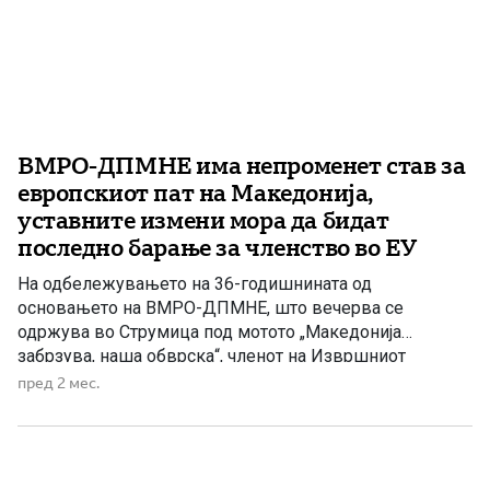
ВМРО-ДПМНЕ има непроменет став за
европскиот пат на Македонија,
уставните измени мора да бидат
последно барање за членство во ЕУ
На одбележувањето на 36-годишнината од
основањето на ВМРО-ДПМНЕ, што вечерва се
одржува во Струмица под мотото „Македонија
забрзува, наша обврска“, членот на Извршниот
комитет на ВМРО-ДПМНЕ, Дафина Стојаноска, порача
пред 2 мес.
дека партијата останува доследна на идеалите со кои е
формирана пред повеќе од три децении и продолжува
да се залага за развој на демократските вредности во
[…]