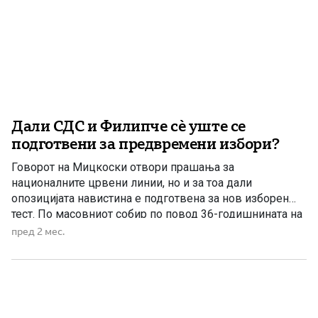
Дали СДС и Филипче сè уште се
подготвени за предвремени избори?
Говорот на Мицкоски отвори прашања за
националните црвени линии, но и за тоа дали
опозицијата навистина е подготвена за нов изборен
тест. По масовниот собир по повод 36-годишнината на
ВМРО-ДПМНЕ во Струмица и пораките што ги испрати
пред 2 мес.
претседателот на партијата и премиер Христијан
Мицкоски, повторно се отвори прашањето дали СДС и
Венко Филипче навистина се […]