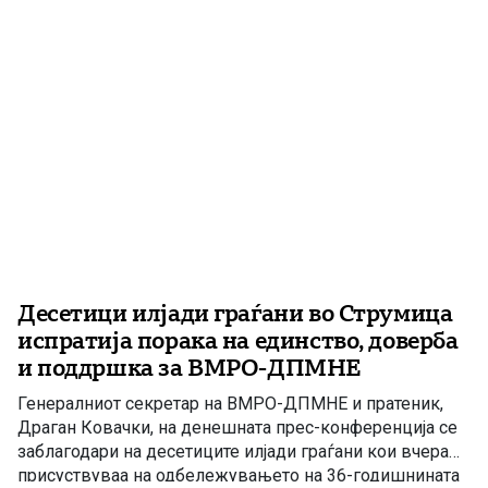
Тоа не е случајност. Тоа е резултат […]
Десетици илјади граѓани во Струмица
испратија порака на единство, доверба
и поддршка за ВМРО-ДПМНЕ
Генералниот секретар на ВМРО-ДПМНЕ и пратеник,
Драган Ковачки, на денешната прес-конференција се
заблагодари на десетиците илјади граѓани кои вчера
присуствуваа на одбележувањето на 36-годишнината