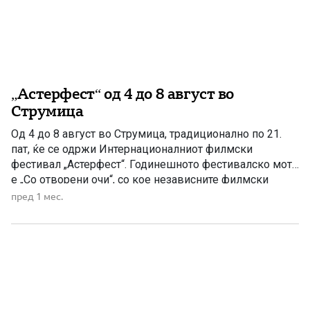
„Астерфест“ од 4 до 8 август во
Струмица
Од 4 до 8 август во Струмица, традиционално по 21.
пат, ќе се одржи Интернационалниот филмски
фестивал „Астерфест“. Годинешното фестивалско мото
е „Со отворени очи“, со кое независните филмски
автори симболично ја повикуваат публиката да го
пред 1 мес.
следи животот како филмска лента, низ бројни
приказни од различни краишта на светот. Фестивалот,
препознатлив во регионот и во […]