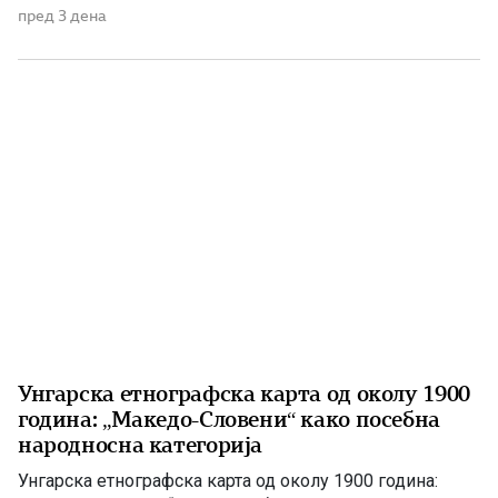
Наместо нејзиното историско име, во службената
пред 3 дена
комуникација се наметнувала формулацијата „трите
вилаети“. Македонија во Санстефанскиот проект По
Руско-турската војна од 1877–1878 година, Русија ѝ го
наметнала на Османлиската Империја прелиминарниот
Санстефански договор, […]
Унгарска етнографска карта од околу 1900
година: „Македо-Словени“ како посебна
народносна категорија
Унгарска етнографска карта од околу 1900 година: