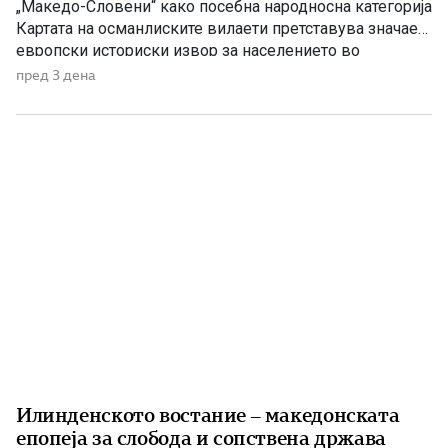
„Македо-Словени“ како посебна народносна категорија
Картата на османлиските вилаети претставува значаен
европски историски извор за населението во
Македонија на преминот од XIX кон XX век На крајот
пред 3 дена
од XIX и почетокот на XX век Балканот бил простор на
силни политички, црковни и пропагандни судири.
Особено жестока била борбата […]
Илинденското востание – македонската
епопеја за слобода и сопствена држава