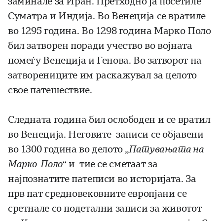
заминале за Иран. Претходно ја посетиле
Суматра и Индија. Во Венеција се вратиле
во 1295 година. Во 1298 година Марко Поло
бил затворен поради учество во војната
помеѓу Венеција и Генова. Во затворот на
затворениците им раскажувал за целото
свое пате­шест­вие.
Следната година бил ослободен и се вратил
во Венеција. Неговите записи се објавени
во 1300 година во делото „
Патувањата на
Марко Поло
“ и тие се сметаат за
најпознатите патеписи во исто­ријата. За
прв пат средновековните европјани се
сретнале со поде­тални записи за животот