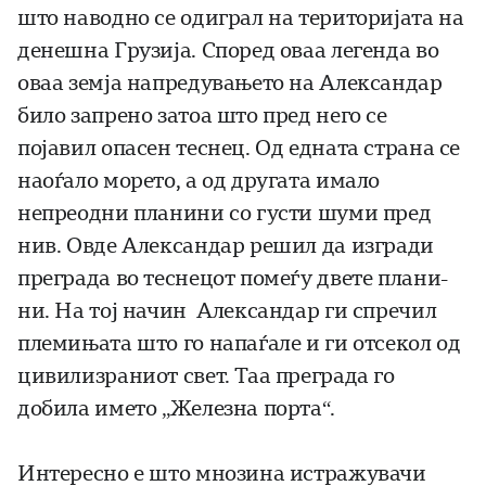
што наводно се одиграл на територијата на
денешна Грузија. Спо­­ред оваа легенда во
оваа земја напредувањето на Александар
било зап­ре­но затоа што пред него се
појавил опасен теснец. Од едната страна се
нао­ѓа­ло мо­рето, а од другата имало
непреодни планини со густи шуми пред
нив. Овде Александар решил да изгради
преграда во теснецот помеѓу двете пла­ни­
ни. На тој начин Александар ги спречил
племињата што го напаѓале и ги отсе­кол од
цивилизраниот свет. Таа преграда го
добила името „Железна порта“.
Интересно е што мнозина истражувачи