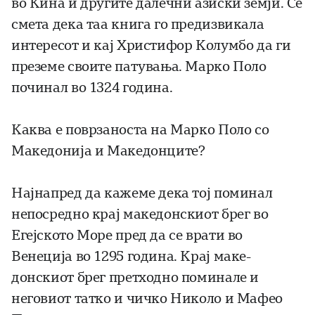
во Кина и другите далечни азиски зем­ји. Се
смета дека таа книга го предизвикала
интересот и кај Хрис­тифор Колумбо да ги
преземе своите патувања. Марко Поло
починал во 1324 година.
Каква е поврзаноста на Марко Поло со
Македонија и Маке­донците?
Најнапред да кажеме дека тој поминал
непосредно крај македонскиот брег во
Егејското Море пред да се врати во
Венеција во 1295 година. Крај маке­
донскиот брег претходно поминале и
неговиот татко и чичко Николо и Мафео