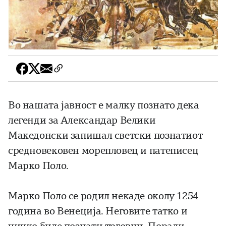
Во нашата јавност е малку познато дека
легенди за Александар Велики
Македонски запишал светски познатиот
средновековен море­пловец и патеписец
Марко Поло.
Марко Поло се родил некаде околу 1254
година во Венеција. Неговите татко и