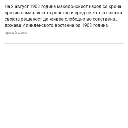
На 2 август 1903 година македонскиот народ се крена
против османлиското ропство и пред светот ја покажа
својата решеност да живее слободно во сопствена
држава Илинденското востание од 1903 година
претставува еден од најсветлите и најзначајните
пред 5 дена
настани во поновата историја на Македонија. Тоа не
било ненадеен и изолиран бунт, туку врв на
долгогодишната организирана борба […]