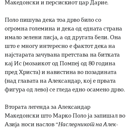
Македонски и персискиот цар Дарие.
Поло пишува дека тоа дрво било со
огромна големина и дека од едната страна
имало зелени лисја, а од другата бели. Она
што е многу интересно е фактот дека на
најстарата зачувана претстава на битката
кај Ис (мозаикот од Помпеј од 80 година
пред Христа) и навистина во позадината
(над главата на Александар, кој е првата
фигура од лево) се гледа едно осамено дрво.
Втората легенда за Александар
Македонски што Марко Поло ја запишал во
Азија носи наслов “
Наследникот на Алек­