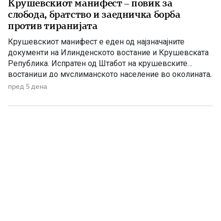
Крушевскиот манифест – повик за
слобода, братство и заедничка борба
против тиранијата
Крушевскиот манифест е еден од најзначајните
документи на Илинденското востание и Крушевската
Република. Испратен од Штабот на крушевските
востаници до муслиманското население во околината,
тој претставува повик за заедничка борба против
пред 5 дена
тиранијата, насилството и ропството, без разлика на
верата и народноста. Крушевскиот манифест Браќа
земљаци и мили комшии! Ние, вашите вечни комшии,
пријатели и познајници […]