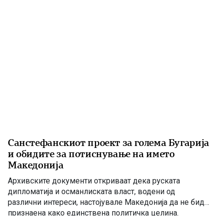
Податоците што следуваат се засноваат врз
сведоштвото на […]
Санстефанскиот проект за голема Бугарија
и обидите за потиснување на името
Македонија
Архивските документи откриваат дека руската
дипломатија и османлиската власт, водени од
различни интереси, настојувале Македонија да не биде
признаена како единствена политичка целина.