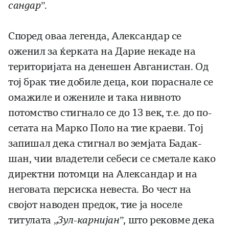
сандар
”.
Според оваа легенда, Александар се
оженил за ќерката на Дарие некаде на
територијата на денешен Авганистан. Од
тој брак тие добиле деца, кои пораснале се
ома­жиле и ожениле и така нивното
потомство стигнало се до 13 век, т.е. до по­
се­тата на Марко Поло на тие краеви. Тој
запишал дека стигнал во земјата Ба­дак­
шан, чии владетели себеси се сметале како
директни потомци на Алек­сандар и на
неговата персиска невеста. Во чест на
својот наводен пре­док, тие ја носеле
титулата „
Зул-карнијан
”, што рековме дека