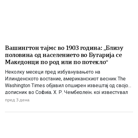
Вашингтон тајмс во 1903 година: „Близу
половина од населението во Бугарија се
Македонци по род или по потекло“
Неколку месеци пред избувнувањето на
Илинденското востание, американскиот весник The
Washington Times објавил опширен извештај од својот
дописник во Софија, Х. Р. Чемберлејн, кој известувал
за политичката состојба на Балканот, македонското
пред 3 дена
револуционерно движење и односот на Бугарија кон
настаните во Македонија. Написот е објавен на 26
април 1903 година, само нешто повеќе од три месеци
[…]