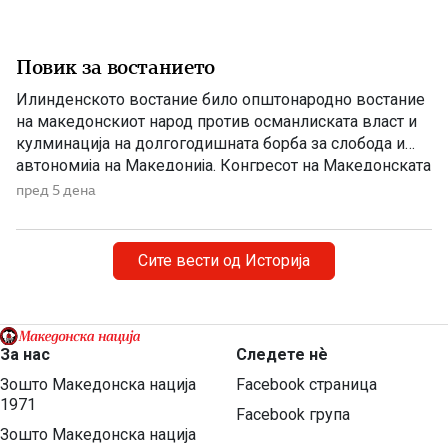
Повик за востанието
Илинденското востание било општонародно востание
на македонскиот народ против османлиската власт и
кулминација на долгогодишната борба за слобода и
автономија на Македонија. Конгресот на Македонската
револуционерна организација, одржан во Солун, донел
пред 5 дена
одлука напролет да се крене оружено востание, при
што неговото започнување и водење им биле
препуштени на окружните комитети. Конгресот на
Сите вести од Историја
Битолскиот револуционерен округ, […]
За нас
Следете нѐ
Зошто Македонска нација
Facebook страница
1971
Facebook група
Зошто Македонска нација