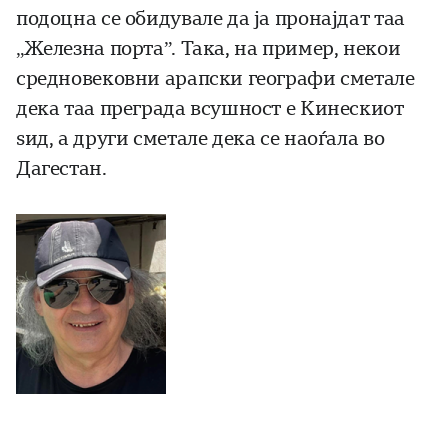
подоцна се обидувале да ја про­најдат таа
„Же­­лез­на порта”. Така, на пример, некои
средновековни арапски географи сметале
дека таа преграда всушност е Кинескиот
ѕид, а други сметале дека се наоѓала во
Дагестан.