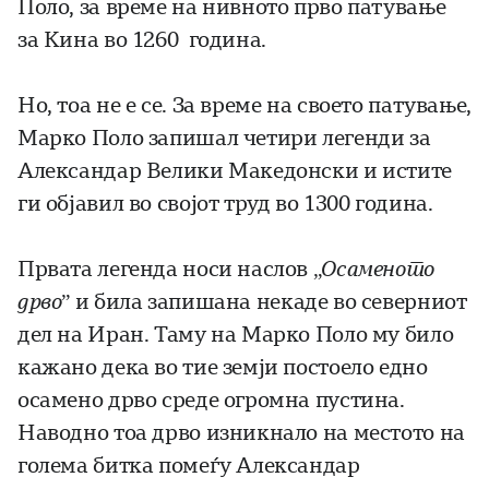
Поло, за време на нивното прво патување
за Кина во 1260 година.
Но, тоа не е се. За време на своето патување,
Марко Поло запишал четири легенди за
Александар Велики Македонски и истите
ги објавил во својот труд во 1300 година.
Првата легенда носи наслов „
Осаменото
дрво
” и била запишана некаде во северниот
дел на Иран. Таму на Марко Поло му било
кажано дека во тие земји постоело едно
осамено дрво среде огромна пустина.
Наводно тоа дрво изникнало на местото на
голема битка помеѓу Александар