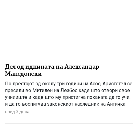
Дел од иднината на Александар
Македонски
По престојот од околу три години на Асос, Аристотел се
пресели во Митилен на Лезбос каде што отвори свое
училиште и каде што му пристигна поканата да го учи
и да го воспитува законскиот наследник на Античка
Македонија. Годините на Асос беа важни за развојот на
пред 3 дена
Аристотел, бидејќи во тоа време тој не беше
најславниот […]