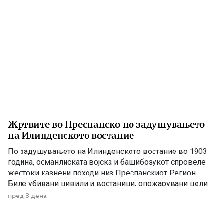
Жртвите во Преспанско по задушувањето
на Илинденското востание
По задушувањето на Илинденското востание во 1903
година, османлиската војска и башибозукот спровеле
жестоки казнени походи низ Преспанскиот Регион.
Биле убивани цивили и востаници, опожарувани цели
села, ограбувани куќи, добиток и летнина, а
пред 3 дена
населението било принудено да бара спас во
планините и во трските покрај Преспанското Езеро.