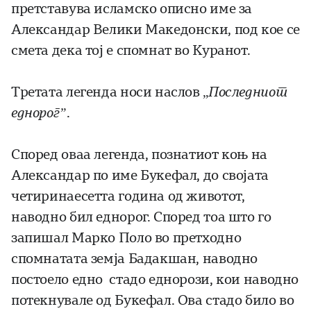
претставува исламско описно име за
Александар Велики Македонски, под кое се
смета дека тој е спомнат во Куранот.
Третата легенда носи наслов „
Последниот
еднорог”
.
Според оваа ле­ген­да, познатиот коњ на
Александар по име Букефал, до својата
чети­ринае­сетта година од животот,
наводно бил еднорог. Според тоа што го
запишал Марко Поло во претходно
спомнатата земја Бадакшан, наводно
постоело едно стадо еднорози, кои наводно
потекнувале од Букефал. Ова стадо било во