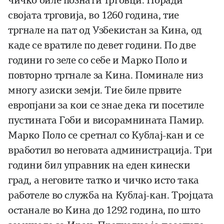
чичко биле познати трговци. Поради
својата трговија, во 1260 година, тие
тргнале на пат од Узбекистан за Кина, од
каде се вратиле по девет години. По две
години го зеле со себе и Марко Поло и
повторно тргнале за Кина. Поминале низ
многу азиски земји. Тие биле првите
европјани за кои се знае дека ги посетиле
пустината Гоби и висорамнината Памир.
Марко Поло се сретнал со Кублај-кан и се
вработил во неговата администрација. Три
години бил управник на еден кинески
град, а неговите татко и чичко исто така
работеле во служба на Кублај-кан. Тројцата
останале во Кина до 1292 година, по што