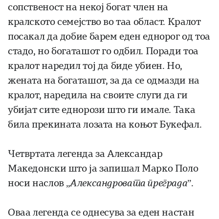
сопственост на некој богат член на
кралското семејство во таа област. Кралот
посакал да добие барем еден еднорог од тоа
стадо, но богаташот го одбил. Поради тоа
кралот наредил тој да биде убиен. Но,
жената на бога­ташот, за да се одмазди на
кралот, наредила на своите слуги да ги
убијат сите еднорози што ги имале. Така
била прекината лозата на коњот Букефал.
Четвртата легенда за Александар
Македонски што ја запишал Марко Поло
носи наслов „
Александровата преграда
”.
Оваа легенда се однесува за еден настан