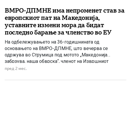
ВМРО-ДПМНЕ има непроменет став за
европскиот пат на Македонија,
уставните измени мора да бидат
последно барање за членство во ЕУ
На одбележувањето на 36-годишнината од
основањето на ВМРО-ДПМНЕ, што вечерва се
одржува во Струмица под мотото „Македонија
забрзува, наша обврска“, членот на Извршниот
комитет на ВМРО-ДПМНЕ, Дафина Стојаноска, порача
пред 2 мес.
дека партијата останува доследна на идеалите со кои е
формирана пред повеќе од три децении и продолжува
да се залага за развој на демократските вредности во
[…]