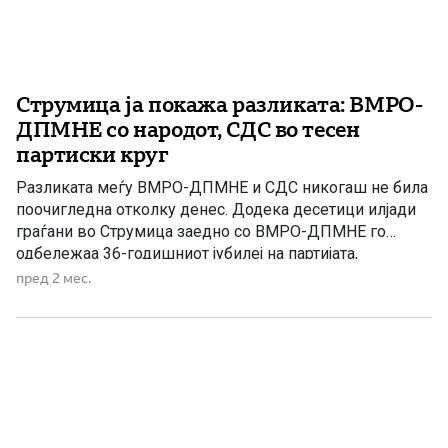
Струмица ја покажа разликата: ВМРО-
ДПМНЕ со народот, СДС во тесен
партиски круг
Разликата меѓу ВМРО-ДПМНЕ и СДС никогаш не била
поочигледна отколку денес. Додека десетици илјади
граѓани во Струмица заедно со ВМРО-ДПМНЕ го
одбележаа 36-годишниот јубилеј на партијата,
испраќајќи порака на единство, надеж и верба во
пред 2 мес.
Македонија, СДС својот роденден го прославуваше
далеку од народот, зад затворените порти на Бихаќка.
Тоа не е случајност. Тоа е резултат […]