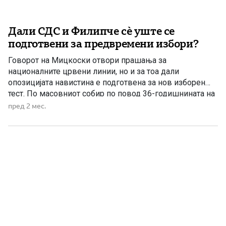
Дали СДС и Филипче сè уште се
подготвени за предвремени избори?
Говорот на Мицкоски отвори прашања за
националните црвени линии, но и за тоа дали
опозицијата навистина е подготвена за нов изборен
тест. По масовниот собир по повод 36-годишнината на
ВМРО-ДПМНЕ во Струмица и пораките што ги испрати
пред 2 мес.
претседателот на партијата и премиер Христијан
Мицкоски, повторно се отвори прашањето дали СДС и
Венко Филипче навистина се […]