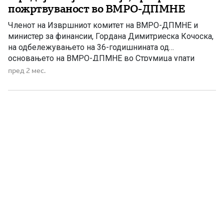
пожртвуваност во ВМРО-ДПМНЕ
Членот на Извршниот комитет на ВМРО-ДПМНЕ и
министер за финансии, Гордана Димитриеска Кочоска,
на одбележувањето на 36-годишнината од
основањето на ВМРО-ДПМНЕ во Струмица упати
честитки до членството, симпатизерите и
пред 2 мес.
поддржувачите на партијата, истакнувајќи дека
ветераните се меѓу најзаслужните за создавањето и
опстојувањето на партијата низ годините. Во изјава за
Телма телевизија, таа упати посебна благодарност […]