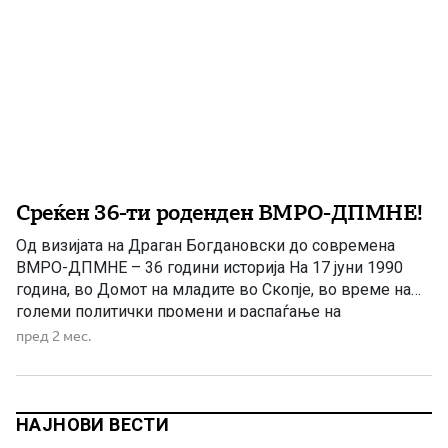
Среќен 36-ти роденден ВМРО-ДПМНЕ!
Од визијата на Драган Богдановски до современа
ВМРО-ДПМНЕ – 36 години историја На 17 јуни 1990
година, во Домот на младите во Скопје, во време на
големи политички промени и распаѓање на
еднопартискиот систем во тогашна Југославија, беше
пред 2 мес.
формирана Внатрешната македонска револуционерна
организација – Демократска партија за македонско
национално единство (ВМРО-ДПМНЕ). Формирањето
на ВМРО-ДПМНЕ претставуваше […]
НАЈНОВИ ВЕСТИ