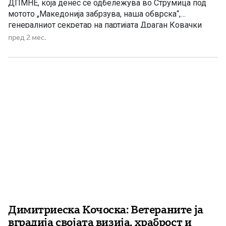
ДПМНЕ, која денес се одбележува во Струмица под
мотото „Македонија забрзува, наша обврска“,
генералниот секретар на партијата Драган Ковачки
порача дека ВМРО-ДПМНЕ претставува мост меѓу
пред 2 мес.
историското ВМРО и современата македонска
држава. Во изјава за Сител телевизија, Ковачки
истакна дека евроинтеграциите остануваат стратешка
цел на Македонија, но притоа мора да […]
Димитриеска Кочоска: Ветераните ја
вградија својата визија, храброст и