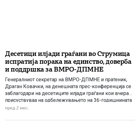
Десетици илјади граѓани во Струмица
испратија порака на единство, доверба
и поддршка за ВМРО-ДПМНЕ
Генералниот секретар на ВМРО-ДПМНЕ и пратеник,
Драган Ковачки, на денешната прес-конференција се
заблагодари на десетиците илјади граѓани кои вчера
присуствуваа на одбележувањето на 36-годишнината
од формирањето на ВМРО-ДПМНЕ во Струмица,
пред 2 мес.
оценувајќи дека бил испратен силен сигнал за
единство, заедништво и поддршка за политиките на
партијата. Ковачки истакна дека присуството на голем
број граѓани на стадионот […]