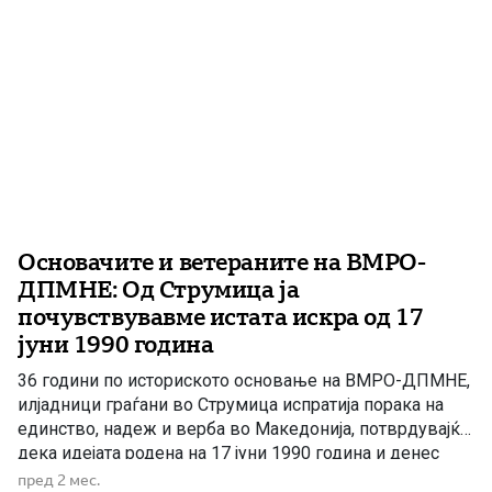
Основачите и ветераните на ВМРО-
ДПМНЕ: Од Струмица ја
почувствувавме истата искра од 17
јуни 1990 година
36 години по историското основање на ВМРО-ДПМНЕ,
илјадници граѓани во Струмица испратија порака на
единство, надеж и верба во Македонија, потврдувајќи
дека идејата родена на 17 јуни 1990 година и денес
живее со истата сила и енергија. 17 јуни 2026 година во
пред 2 мес.