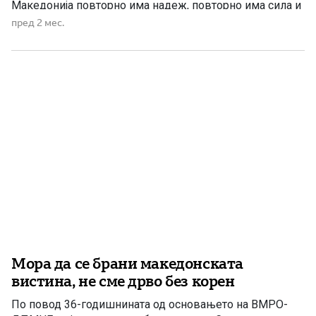
Македонија повторно има надеж, повторно има сила и
повторно има народ кој верува во себе. Претседателот
пред 2 мес.
на ВМРО-ДПМНЕ и премиер, Христијан Мицкоски, во
својот говор порача дека овој јубилеј не е само
прослава на една политичка […]
Мора да се брани македонската
вистина, не сме дрво без корен
По повод 36-годишнината од основањето на ВМРО-