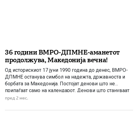
36 години ВМРО-ДПМНЕ-аманетот
продолжува, Македонија вечна!
Од историскиот 17 јуни 1990 година до денес, ВМРО-
ДПМНЕ останува симбол на надежта, државноста и
борбата за Македонија. Постојат денови што не
припаѓаат само на календарот. Денови што стануваат
дел од судбината на еден народ. Денови што
пред 2 мес.
остануваат запишани во колективната меморија како
пресвртници меѓу минатото и иднината. За многу
Македонци, 17 јуни 1990 година […]