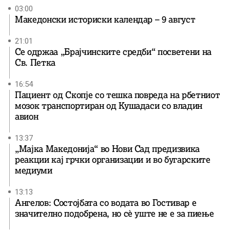
03:00
Македонски историски календар – 9 август
21:01
Се одржаа „Брајчинските средби“ посветени на
Св. Петка
16:54
Пациент од Скопје со тешка повреда на рбетниот
мозок транспортиран од Кушадаси со владин
авион
13:37
„Мајка Македонија“ во Нови Сад предизвика
реакции кај грчки организации и во бугарските
медиуми
13:13
Ангелов: Состојбата со водата во Гостивар е
значително подобрена, но сè уште не е за пиење