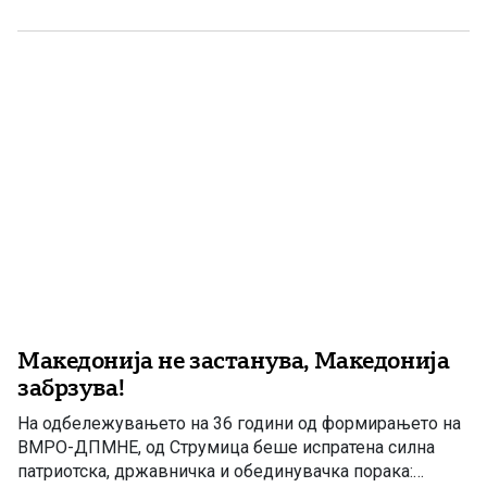
Струмица не беше обичен ден. Тоа беше ден за
паметење. Ден исполнет со […]
Македонија не застанува, Македонија
забрзува!
На одбележувањето на 36 години од формирањето на
ВМРО-ДПМНЕ, од Струмица беше испратена силна
патриотска, државничка и обединувачка порака: