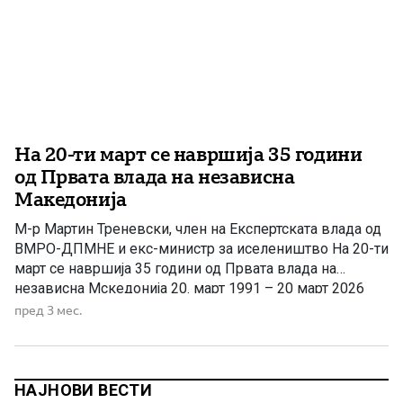
На 20-ти март се навршија 35 години
од Првата влада на независна
Македонија
М-р Мартин Треневски, член на Експертската влада од
ВМРО-ДПМНЕ и екс-министр за иселеништво На 20-ти
март се навршија 35 години од Првата влада на
независна Мскедонија 20. март 1991 – 20 март 2026
Годишнините и јубилеите се повод кога вообичаено се
пред 3 мес.
слават десетгодишнини, или на секои пет години, на
личности или настани, зависно од нивносо […]
НАЈНОВИ ВЕСТИ