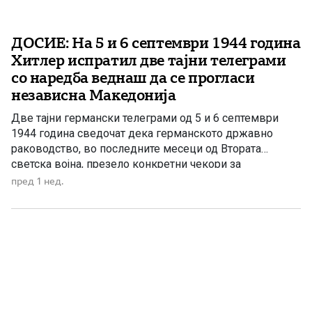
ДОСИЕ: На 5 и 6 септември 1944 година
Хитлер испратил две тајни телеграми
со наредба веднаш да се прогласи
независна Македонија
Две тајни германски телеграми од 5 и 6 септември
1944 година сведочат дека германското државно
раководство, во последните месеци од Втората
светска војна, презело конкретни чекори за
прогласување независна Македонија. Документите
пред 1 нед.
биле означени со висок степен на тајност – „Geheime
Reichssache“ („Тајна државна работа“) – а во нив се
пренесувала личната наредба на Адолф Хитлер […]