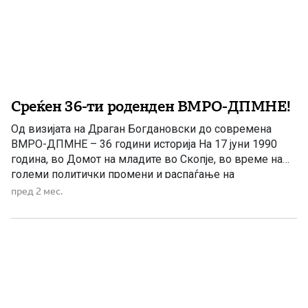
Среќен 36-ти роденден ВМРО-ДПМНЕ!
Од визијата на Драган Богдановски до современа
ВМРО-ДПМНЕ – 36 години историја На 17 јуни 1990
година, во Домот на младите во Скопје, во време на
големи политички промени и распаѓање на
еднопартискиот систем во тогашна Југославија, беше
пред 2 мес.
формирана Внатрешната македонска револуционерна
организација – Демократска партија за македонско
национално единство (ВМРО-ДПМНЕ). Формирањето
на ВМРО-ДПМНЕ претставуваше […]