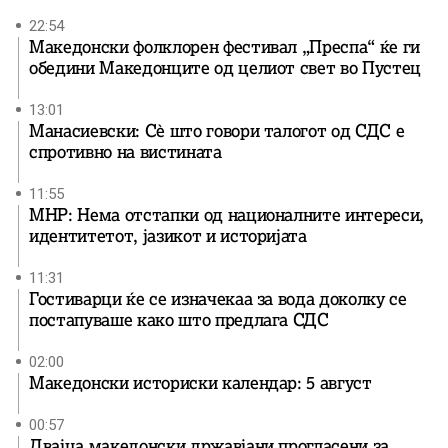
22:54
Македонски фолклорен фестивал „Преспа“ ќе ги
обедини Македонците од целиот свет во Пустец
13:01
Манасиевски: Сè што говори талогот од СДС е
спротивно на вистината
11:55
МНР: Нема отстапки од националните интереси,
идентитетот, јазикот и историјата
11:31
Гостиварци ќе се изначекаа за вода доколку се
постапуваше како што предлага СДС
02:00
Македонски историски календар: 5 август
00:57
Двајца македонски државјани прогласени за