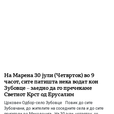
На Марена 30 јули (Четврток) во 9
часот, сите патишта нека водат кон
Зубовце – заедно да го пречекаме
Светиот Крст од Ерусалим
Црковен Одбор-село Зубовце Повик до сите
Зубовчани, до жителите на соседните села и до сите
пријатели во Македонија На 30 јули, четврток, со