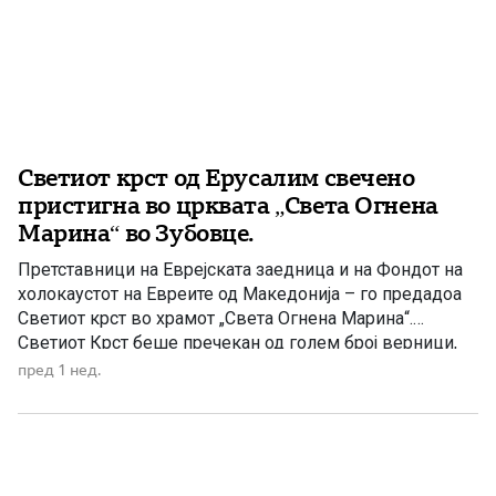
Светиот крст од Ерусалим свечено
пристигна во црквата „Света Огнена
Марина“ во Зубовце.
Претставници на Еврејската заедница и на Фондот на
холокаустот на Евреите од Македонија – го предадоа
Светиот крст во храмот „Света Огнена Марина“.
Светиот Крст беше пречекан од голем број верници,
жители на Зубовце, гости од соседните села и
пред 1 нед.
пријатели од цела Македонија. Зубовце денес живее
во знакот на верата, традицијата и македонското
заедништво. На […]