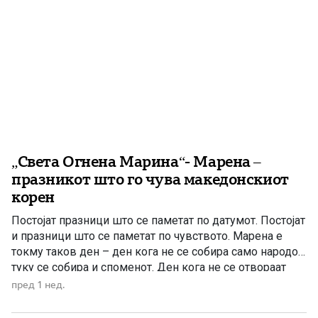
„Света Огнена Марина“- Марена –
празникот што го чува македонскиот
корен
Постојат празници што се паметат по датумот. Постојат
и празници што се паметат по чувството. Марена е
токму таков ден – ден кога не се собира само народот,
туку се собира и споменот. Ден кога не се отвораат
само црковните порти, туку и срцата на луѓето. Во
пред 1 нед.
многу македонски села времето ги избришало старите
обичаи, […]