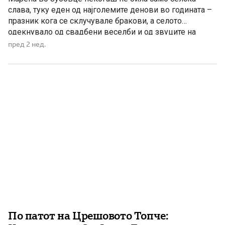
слава, туку еден од најголемите денови во годината –
празник кога се склучувале бракови, а селото
одекнувало од свадбени веселби и од звуците на
зурлите и тапаните. Се чистеле и варосувале куќите, се
пред 2 нед.
уредувале дворовите, улиците и заедничките
простори, за достоинствено да бидат пречекани
гостите кои доаѓале […]
По патот на Црешовото Топче: