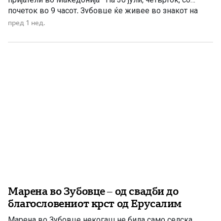
почеток во 9 часот, Зубовце ќе живее во знакот на
верата, традицијата и заедништвото. Дојдете заедно
пред 1 нед.
да ја прославиме селската слава „Света
великомаченица Марина“ – „Света Огнена Марија“, во
народот […]
Марена во Зубовце – од свадби до
благословениот крст од Ерусалим
Марена во Зубовце некогаш не била само селска