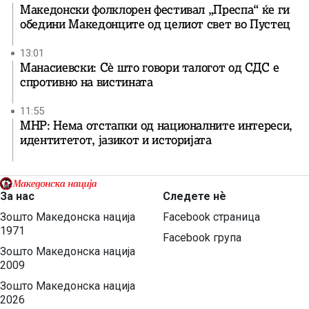
Македонски фолклорен фестивал „Преспа“ ќе ги
обедини Македонците од целиот свет во Пустец
13:01
Манасиевски: Сè што говори талогот од СДС е
спротивно на вистината
11:55
МНР: Нема отстапки од националните интереси,
идентитетот, јазикот и историјата
За нас
Следете нѐ
Зошто Македонска нација
Facebook страница
1971
Facebook група
Зошто Македонска нација
2009
Зошто Македонска нација
2026