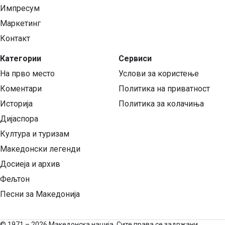
Импресум
Маркетинг
Контакт
Категории
Сервиси
На прво место
Услови за користење
Коментари
Политика на приватност
Историја
Политика за колачиња
Дијаспора
Култура и туризам
Македонски легенди
Досиеја и архив
Фељтон
Песни за Македонија
©
1971 – 2026 Македонска нација. Сите права се задржани.