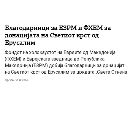
Благодарници за ЕЗРМ и ФХЕМ за
донацијата на Светиот крст од
Ерусалим
Фондот на холокаустот на Евреите од Македонија
(ФХЕМ) и Еврејската заедница во Република
Македонија (ЕЗРМ) добија благодарници за донацијата
на Светиот крст од Ерусалим за црквата „Света Огнена
Марина“ во Зубовце. Светиот крст е донесен од
пред 6 дена
Ерусалим и осветен на Каменот на Помазанието во
храмот на Светиот Гроб – едно од најсветите места во
христијанството. […]