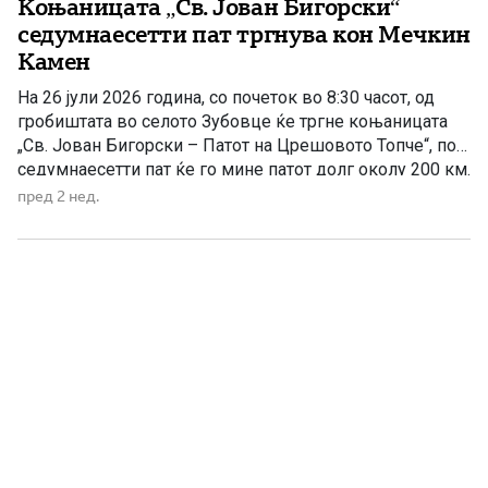
Коњаницата „Св. Јован Бигорски“
седумнаесетти пат тргнува кон Мечкин
Камен
На 26 јули 2026 година, со почеток во 8:30 часот, од
гробиштата во селото Зубовце ќе тргне коњаницата
„Св. Јован Бигорски – Патот на Црешовото Топче“, по
седумнаесетти пат ќе го мине патот долг околу 200 км.
кон Крушево и Мечкин Камен. Тоа не е обично
пред 2 нед.
поаѓање, туку завет пред македонските вечни
стражари дека нивната […]