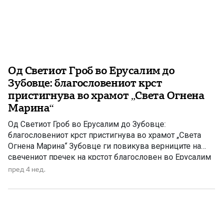
Од Светиот Гроб во Ерусалим до
Зубовце: благословениот крст
пристигнува во храмот „Света Огнена
Марина“
Од Светиот Гроб во Ерусалим до Зубовце:
благословениот крст пристигнува во храмот „Света
Огнена Марина“ Зубовце ги повикува верниците на
свечениот пречек на крстот благословен во Ерусалим
На празникот Марена, на 30 јули 2026 лето Господово,
пред 4 нед.
во храмот „Света Огнена Марина“ во Зубовце ќе
пристигне крст благословен во Црквата на Светиот
Гроб на Исус Христос […]