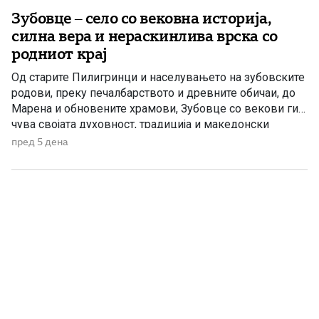
Зубовце – село со вековна историја,
силна вера и нераскинлива врска со
родниот крај
Од старите Пилигринци и населувањето на зубовските
родови, преку печалбарството и древните обичаи, до
Марена и обновените храмови, Зубовце со векови ги
чува својата духовност, традиција и македонски
идентитет. Во подножјето на Шар Планина, меѓу
пред 5 дена
Дебреше на југ и Врапчиште на север, покрај
Зубовскиот Поток, се наоѓа Зубовце – старо полошко
село со богата историја […]