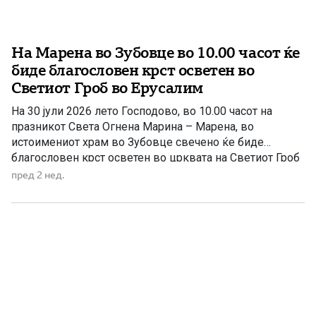
На Марена во Зубовце во 10.00 часот ќе
биде благословен крст осветен во
Светиот Гроб во Ерусалим
На 30 јули 2026 лето Господово, во 10.00 часот на
празникот Света Огнена Марина – Марена, во
истоимениот храм во Зубовце свечено ќе биде
благословен крст осветен во црквата на Светиот Гроб
на Исус Христос во Ерусалим. За Зубовце, 30 јули 2026
пред 2 нед.
година ќе остане запаметен како благословен ден –
денот кога крстот од Светиот […]