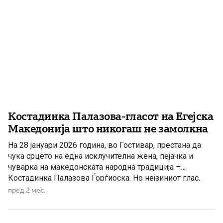
Костадинка Палазова-гласот на Егејска
Македонија што никогаш не замолкна
На 28 јануари 2026 година, во Гостивар, престана да
чука срцето на една исклучителна жена, пејачка и
чуварка на македонската народна традиција –
Костадинка Палазова Ѓорѓиоска. Но нејзиниот глас,
нејзините песни и нејзината животна приказна
пред 2 мес.
остануваат трајно врежани во колективната меморија
на македонскиот народ. Костадинка Палазова е
родена во 1939 година во селото Сехово, Кукушко, […]