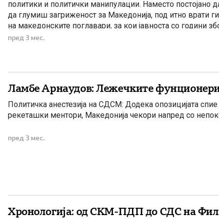
политики и политички манипулации. Наместо постојано 
да глумиш загриженост за Македонија, под итно врати ги
на македонските поглавари, за кои јавноста со години з
завршиле кај Бугарите. Цел народ знае и памети дека то
пред 3 мес.
[…]
Ламбе Арнаудов: Лежечките фунционери
Политичка анестезија на СДСМ: Додека опозицијата спие 
рекеташки ментори, Македонија чекори напред со непоко
пред 3 мес.
Хронологија: од СКМ-ПДП до СДС на Фил