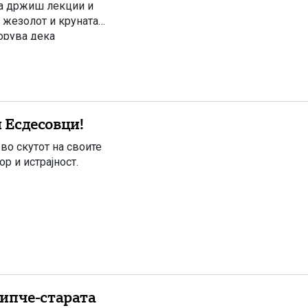
да држиш лекции и
 жезолот и круната
борува дека
кму твојата фамилија
 Есдесовци!
во скутот на своите
р и истрајност.
ипче-старата