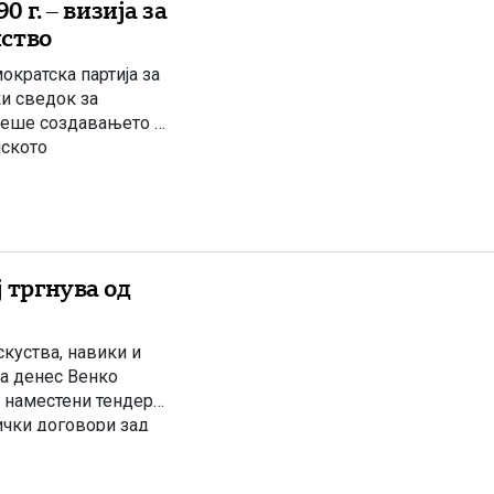
г. – визија за
нство
кратска партија за
и сведок за
леше создавањето и
ското
пред големи
е идејата за
 тргнува од
скуства, навики и
оа денес Венко
, наместени тендери,
ички договори зад
ирање за него