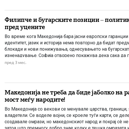
Филипче и бугарските позиции – полити
пред уцените
Во време кога Македонија бара јасни европски гаранци
идентитет, јазик и историја нема повторно да бидат пред
блокади и нови понижувања, однесувањето на бугарскат
изненадување. Софија отворено покажува дека сака да 
механизмот за притисок врз Македонија, оставајќи прост
пред 3 мес.
условувања и нови барања кои директно […]
Македонија не треба да биде јаболко на р
мост меѓу народите!
Во Македонија со векови се менувале царства, граници,
владетели. Се воделе војни, се кроеле туѓи карти, се дел
создавале омрази, но македонскиот народ и покрај сè не
затоа што премногу добро знае колку е тешка омразата и