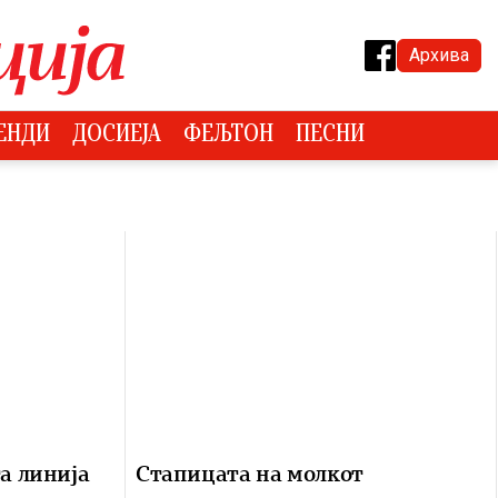
Архива
ЕНДИ
ДОСИЕЈА
ФЕЉТОН
ПЕСНИ
а линија
Стапицата на молкот