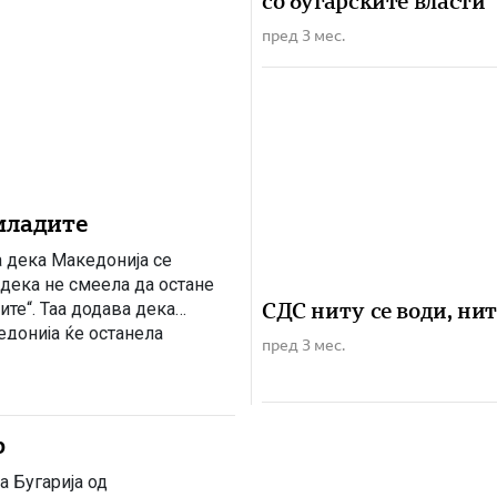
со бугарските власти
пред 3 мес.
младите
а дека Македонија се
 дека не смеела да остане
СДС ниту се води, нит
ите“. Таа додава дека
едонија ќе останела
пред 3 мес.
дека […]
р
а Бугарија од