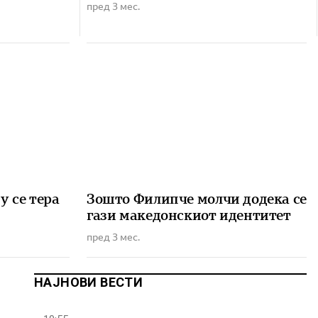
пред 3 мес.
у се тера
Зошто Филипче молчи додека се
гази македонскиот идентитет
пред 3 мес.
НАЈНОВИ ВЕСТИ