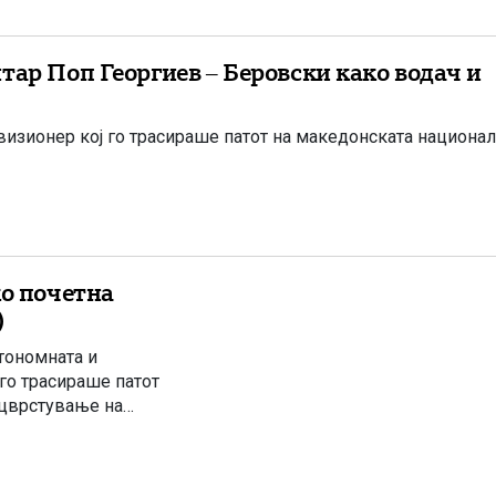
тар Поп Георгиев – Беровски како водач и
визионер кој го трасираше патот на македонската национал
ко почетна
)
тономната и
го трасираше патот
ацврстување на