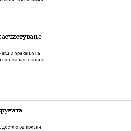
 расчистување
жава и враќање на
а против неправдите
круната
доста е од празни