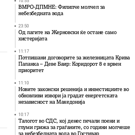
10:55
ВМРО-ДПМНЕ: Филипче молчел за
небезбедната вода
23:50
Од лагите на Жерновски ќе остане само
хистеријата
11:17
Потпишани договорите за железницата Крива
Паланка – Деве Баир: Коридорот 8 е врвен
приоритет
11:10
Новите законски решенија и инвестициите во
обновливи извори ја градат енергетската
независност на Македонија
10:17
Талогот во СДС, кој денес печали поени и
глуми грижа за граѓаните, со години молчеше
за небезбедната вода во Гостивар