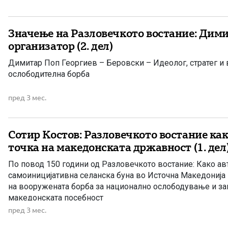
Значење на Разловечкото востание: Дими
организатор (2. дел)
Димитар Поп Георгиев – Беровски – Идеолог, стратег и 
ослободителна борба
пред 3 мес.
Сотир Костов: Разловечкото востание ка
точка на македонската државност (1. дел
По повод 150 години од Разловечкото востание: Како ав
самоиницијативна селанска буна во Источна Македонија 
на вооружената борба за национално ослободување и з
македонската посебност
пред 3 мес.