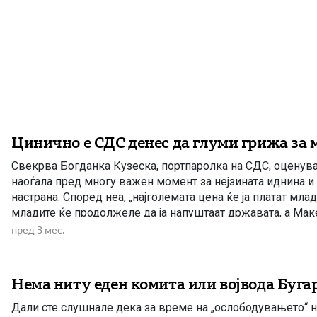
Цинично е СДС денес да глуми грижа за 
Свекрва Богданка Кузеска, портпаролка на СДС, оценув
наоѓала пред многу важен момент за нејзината иднина и
настрана. Според неа, „најголемата цена ќе ја платат млад
младите ќе продолжеле да ја напуштаат државата, а Мак
заглавена во изолација, без перспектива. Кузеска тврди 
пред 3 мес.
Нема ниту еден комита или војвода Буга
Дали сте слушнале дека за време на „ослободувањето“ н