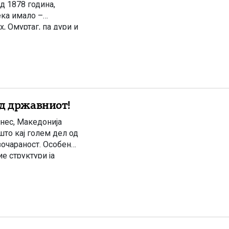
д 1878 година,
ека имало –
, Омуртаг, па дури и
од државниот!
енес, Македонија
што кај голем дел од
зочараност. Особено
е структури ја
 одлуки спротивни