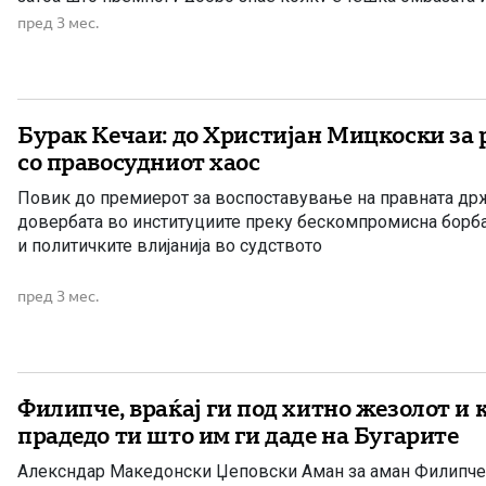
домови, туку гробови, не создава иднина, […]
пред 3 мес.
Бурак Кечаи: до Христијан Мицкоски за
со правосудниот хаос
Повик до премиерот за воспоставување на правната др
довербата во институциите преку бескомпромисна борб
и политичките влијанија во судството
пред 3 мес.
Филипче, враќај ги под хитно жезолот и 
прадедо ти што им ги даде на Бугарите
Алексндар Македонски Џеповски Аман за аман Филипче, 