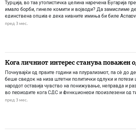
Турција, во таа утопистичка целина наречена Бугарија пре
имало борби, гинеле комити и војводи? Да замислиме д
единствена опција е дека нивните имиња би биле Аспарух
Осман… Дали тие се иста крв со Гоце, Даме и […]
пред 3 мес.
Кога личниот интерес станува поважен 
Почнувајќи од првите години на плурализмот, па сè до д
беше сведок на низа штетни политички одлуки и потези 
народот оставија чувство на понижување, неправда и ра
во периодите кога СДС и функционери произлезени од ти
водеа државата, јавноста често реагираше дека се носат
пред 3 мес.
[…]