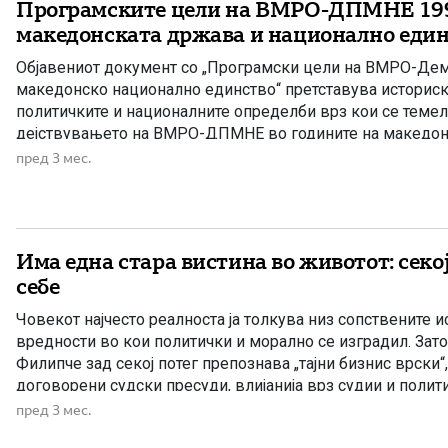
Програмските цели на ВМРО-ДПМНЕ 1990 
македонската држава и национално еди
Објавениот документ со „Програмски цели на ВМРО-Демо
македонско национално единство“ претставува историск
политичките и националните определби врз кои се теме
дејствувањето на ВМРО-ДПМНЕ во годините на македон
осамостојување. Во време кога Македонија се наоѓаше 
пред 3 мес.
историски предизвици, оваа програма јасно ја дефинираш
суверена, демократска и национално […]
Има една стара вистина во животот: секој
себе
Човекот најчесто реалноста ја толкува низ сопствените и
вредности во кои политички и морално се изградил. Зат
Филипче зад секој потег препознава „тајни бизнис врски“
договорени судски пресуди, влијанија врз судии и полит
затворени врати. Очигледно, таквиот начин на функцион
пред 3 мес.
претставува вообичаен модел, па оттука […]