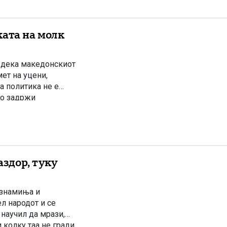
ката на молк
и дека македонскиот
мет на уцени,
а политика не е
го задржи
ор за нови
аздор, туку
 знамиња и
ел народот и се
 научил да мрази,
 колку таа не гради