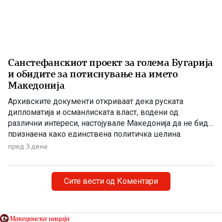
Санстефанскиот проект за голема Бугарија
и обидите за потиснување на името
Македонија
Архивските документи откриваат дека руската
дипломатија и османлиската власт, водени од
различни интереси, настојувале Македонија да не биде
признаена како единствена политичка целина.
Наместо нејзиното историско име, во службената
пред 3 дена
комуникација се наметнувала формулацијата „трите
вилаети“. Македонија во Санстефанскиот проект По
Руско-турската војна од 1877–1878 година, Русија ѝ го
Сите вести од Коментари
наметнала на Османлиската Империја прелиминарниот
Санстефански договор, […]