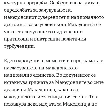
културна преродба. Особено впечатлива е
определбата за зачувување на
македонскиот суверенитет и националното
достоинство во услови кога Македонија сè
уште се соочуваше со надворешни
притисоци и внатрешни политички
турбуленции.
Еден од клучните моменти во програмата е
нагласувањето на македонското
национално единство. Во документот се
истакнува грижата за Македонците во сите
делови на Македонија, како и за
македонските иселеници низ светот. Тоа
покажува дека идејата за Македонија не