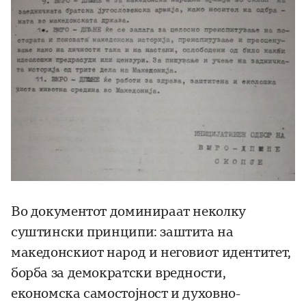
Во документот доминираат неколку
суштински принципи: заштита на
македонскиот народ и неговиот идентитет,
борба за демократски вредности,
економска самостојност и духовно-