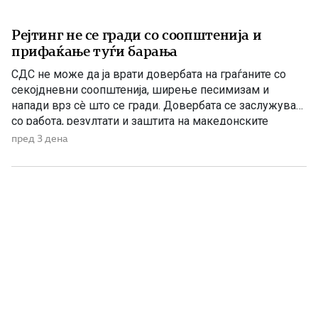
Рејтинг не се гради со соопштенија и
прифаќање туѓи барања
СДС не може да ја врати довербата на граѓаните со
секојдневни соопштенија, ширење песимизам и
напади врз сè што се гради. Довербата се заслужува
со работа, резултати и заштита на македонските
национални и државни интереси. По седумгодишното
пред 3 дена
владеење со ДУИ, СДС денес се обидува да создаде
впечаток дека е сериозна опозиција. Но, граѓаните
добро паметат […]