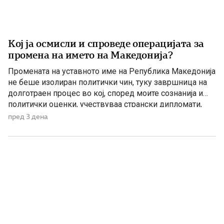
Кој ја осмисли и спроведе операцијата за
промена на името на Македонија?
Промената на уставното име на Република Македонија
не беше изолиран политички чин, туку завршница на
долготраен процес во кој, според моите сознанија и
политички оценки, учествуваа странски дипломати,
домашни политичари и регионални центри на влијание.
пред 3 дена
Сметам дека значајна улога во тој процес имаше
американскиот дипломат Филип Рикер, кој долги
години беше непосредно вклучен во американската
[…]