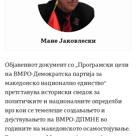
Мане Јаковлески
Објавениот документ со „Програмски цели
на ВМРО-Демократска партија за
македонско национално единство“
претставува историски сведок за
политичките и националните определби
врз кои се темелеше создавањето и
дејствувањето на ВМРО-ДПМНЕ во
годините на македонското осамостојување.