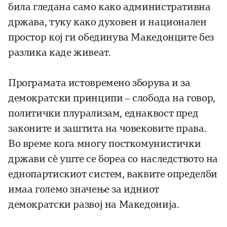
била гледана само како административна
држава, туку како духовен и национален
простор кој ги обединува Македонците без
разлика каде живеат.
Програмата истовремено зборува и за
демократски принципи – слобода на говор,
политички плурализам, еднаквост пред
законите и заштита на човековите права.
Во време кога многу посткомунистички
држави сè уште се бореа со наследството на
еднопартискиот систем, ваквите определби
имаа големо значење за идниот
демократски развој на Македонија.