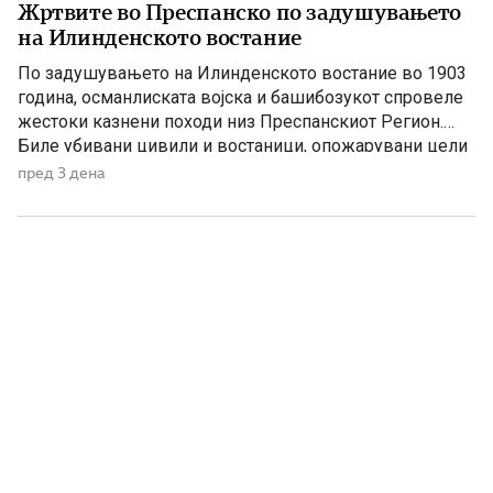
Жртвите во Преспанско по задушувањето
на Илинденското востание
По задушувањето на Илинденското востание во 1903
година, османлиската војска и башибозукот спровеле
жестоки казнени походи низ Преспанскиот Регион.
Биле убивани цивили и востаници, опожарувани цели
села, ограбувани куќи, добиток и летнина, а
пред 3 дена
населението било принудено да бара спас во
планините и во трските покрај Преспанското Езеро.
Податоците што следуваат се засноваат врз
сведоштвото на […]