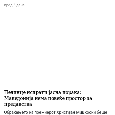
Македонија. Годините на Асос беа важни за развојот на
пред 3 дена
Аристотел, бидејќи во тоа време тој не беше
најславниот […]
Пелинце испрати јасна порака:
Македонија нема повеќе простор за
предавства
Обраќањето на премиерот Христијан Мицкоски беше