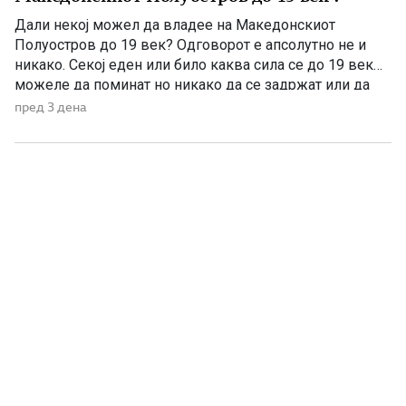
Дали некој можел да владее на Македонскиот
Полуостров до 19 век? Одговорот е апсолутно не и
никако. Секој еден или било каква сила се до 19 век
можеле да поминат но никако да се задржат или да
управуваат поради неколку причини – планинската
пред 3 дена
конфигурација, предолги и изморувачки патувања,
климата и непознавање на населени места се […]