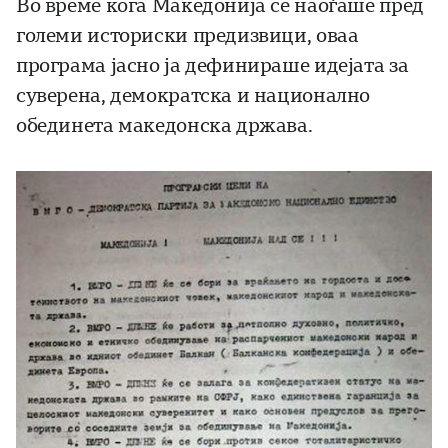
Во време кога Македонија се наоѓаше пред
големи историски предизвици, оваа
програма јасно ја дефинираше идејата за
суверена, демократска и национално
обединета македонска држава.