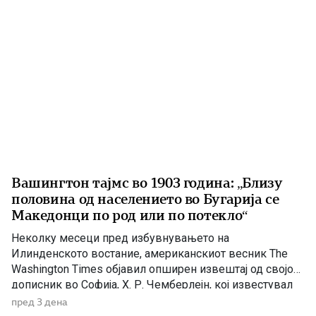
Вашингтон тајмс во 1903 година: „Близу
половина од населението во Бугарија се
Македонци по род или по потекло“
Неколку месеци пред избувнувањето на
Илинденското востание, американскиот весник The
Washington Times објавил опширен извештај од својот
дописник во Софија, Х. Р. Чемберлејн, кој известувал
за политичката состојба на Балканот, македонското
пред 3 дена
револуционерно движење и односот на Бугарија кон