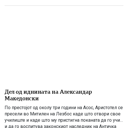
настаните во Македонија. Написот е објавен на 26
април 1903 година, само нешто повеќе од три месеци
[…]
Дел од иднината на Александар
Македонски
По престојот од околу три години на Асос, Аристотел се
пресели во Митилен на Лезбос каде што отвори свое
училиште и каде што му пристигна поканата да го учи
и да го воспитува законскиот наследник на Античка