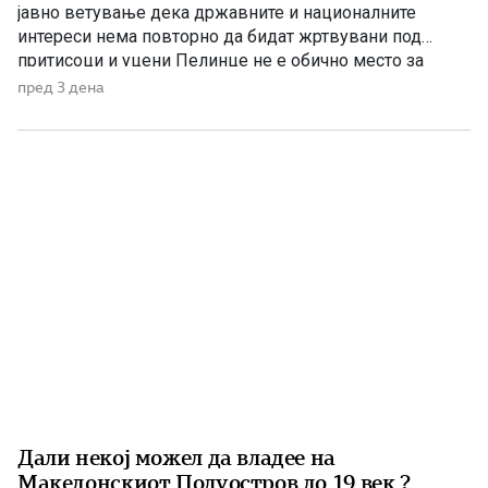
јавно ветување дека државните и националните
интереси нема повторно да бидат жртвувани под
притисоци и уцени Пелинце не е обично место за
политички говори. Таму секој збор има поголема
пред 3 дена
тежина, затоа што сè потсетува на борбата и
државотворната мисла на македонскиот народ. Затоа
изјавата на премиерот Христијан Мицкоски дека […]
Дали некој можел да владее на
Македонскиот Полуостров до 19 век ?