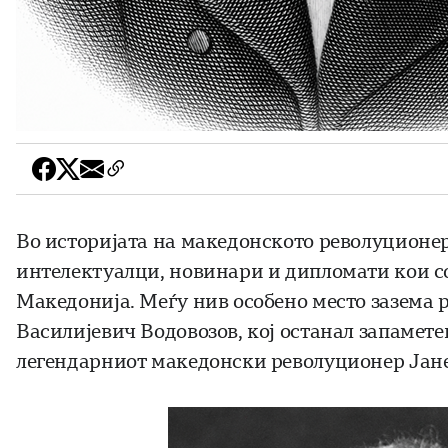
Во историјата на македонското револуционе
интелектуалци, новинари и дипломати кои со
Македонија. Меѓу нив особено место зазема 
Василијевич Водовозов, кој останал запамет
легендарниот македонски револуционер Јан