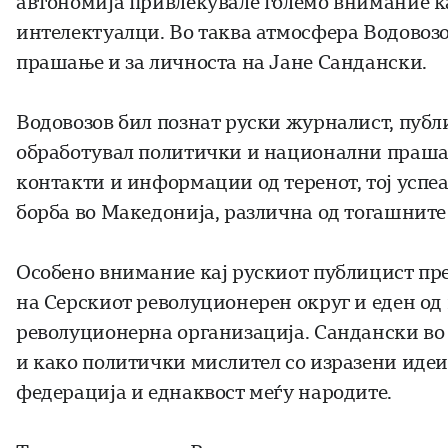
автономија привлекувале големо внимание к
интелектуалци. Во таква атмосфера Водовозо
прашање и за личноста на Јане Сандански.
Водовозов бил познат руски журналист, публ
обработувал политички и национални прашањ
контакти и информации од теренот, тој успеа
борба во Македонија, различна од тогашните
Особено внимание кај рускиот публицист пр
на Серскиот револуционерен округ и еден од
револуционерна организација. Сандански во т
и како политички мислител со изразени идеи
федерација и еднаквост меѓу народите.