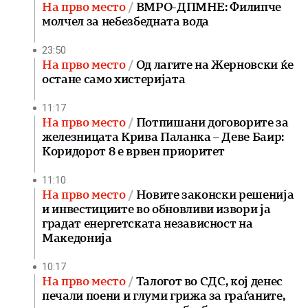
На прво место
ВМРО-ДПМНЕ: Филипче
молчел за небезбедната вода
23:50
На прво место
Од лагите на Жерновски ќе
остане само хистеријата
11:17
На прво место
Потпишани договорите за
железницата Крива Паланка – Деве Баир:
Коридорот 8 е врвен приоритет
11:10
На прво место
Новите законски решенија
и инвестициите во обновливи извори ја
градат енергетската независност на
Македонија
10:17
На прво место
Талогот во СДС, кој денес
печали поени и глуми грижа за граѓаните,