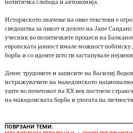
политичка слобода и автономија.
Историското значење на овие текстови е огро
сведоштва за ликот и делото на Јане Санданс
учесник во политичките процеси на Балканот
европската јавност имале можност поблиску 
борба и со идеите што ги застапувале нејзини
Денес трудовите и записите на Василиј Водов
истражувачите на македонското национално 
уште во почетокот на XX век постоеле странс
на македонската борба и улогата на личности
ПОВРЗАНИ ТЕМИ: