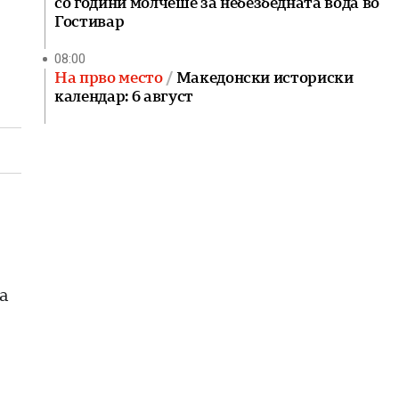
со години молчеше за небезбедната вода во
Гостивар
08:00
На прво место
Македонски историски
календар: 6 август
а