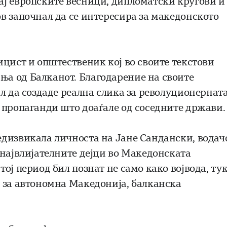
ај европските весници, дипломатски кругови и
в започнал да се интересира за македонското
ицист и општественик кој во своите текстови
а од Балканот. Благодарение на своите
л да создаде реална слика за револуционернат
 пропаганди што доаѓале од соседните држави.
едизвикала личноста на Јане Сандански, водач
 највлијателните дејци во Македонската
ој период бил познат не само како војвода, ту
 за автономна Македонија, балканска