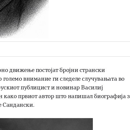
рно движење постојат бројни странски
 големо внимание ги следеле случувањата во
рускиот публицист и новинар Василиј
ен како првиот автор што напишал биографија з
е Сандански.