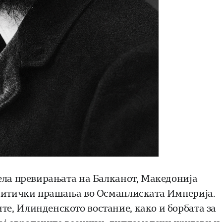
ела превирањата на Балканот, Македонија
олитички прашања во Османлиската Империја.
е, Илинденското востание, како и борбата за