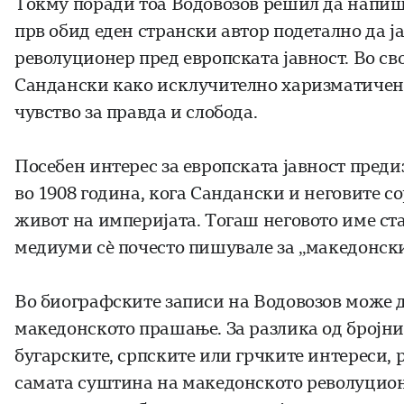
Токму поради тоа Водовозов решил да напише
прв обид еден странски автор подетално да ј
револуционер пред европската јавност. Во св
Сандански како исклучително харизматичен в
чувство за правда и слобода.
Посебен интерес за европската јавност пред
во 1908 година, кога Сандански и неговите 
живот на империјата. Тогаш неговото име ста
медиуми сè почесто пишувале за „македонск
Во биографските записи на Водовозов може д
македонското прашање. За разлика од бројни
бугарските, српските или грчките интереси, 
самата суштина на македонското револуцио