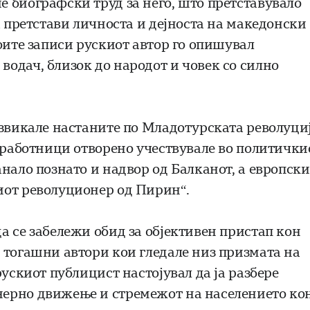
 биографски труд за него, што претставувало
а претстави личноста и дејноста на македонски
оите записи рускиот автор го опишувал
одач, близок до народот и човек со силно
извикале настаните по Младотурската револуци
соработници отворено учествувале во политички
нало познато и надвор од Балканот, а европски
иот револуционер од Пирин“.
а се забележи обид за објективен пристап кон
 тогашни автори кои гледале низ призмата на
рускиот публицист настојувал да ја разбере
нерно движење и стремежот на населението ко