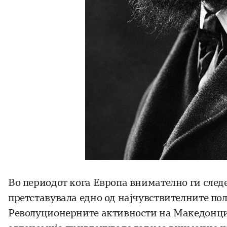
Во периодот кога Европа внимателно ги след
претставувала едно од најчувствителните п
Револуционерните активности на Македонцит