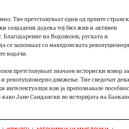
мно. Тие претставуваат едни од првите странс
ки создадени додека тој бил жив и активен
. Благодарение на Водовозов, руската и
да се запознаат со македонската револуционер
те водачи.
озов претставуваат значаен историски извор з
и револуционерно движење. Тие сведочат дек
ки интелектуалци кои ја препознавале посебно
 како Јане Сандански во историјата на Балкано