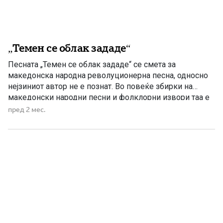
„Темен се облак зададе“
Песната „Темен се облак зададе“ се смета за
македонска народна револуционерна песна, односно
нејзиниот автор не е познат. Во повеќе збирки на
македонски народни песни и фолклорни извори таа е
заведена како песна од македонскиот народен
пред 2 мес.
фолклор, без наведен автор. Песната е поврзана со
македонското револуционерно движење од крајот на
XIX и почетокот на XX […]