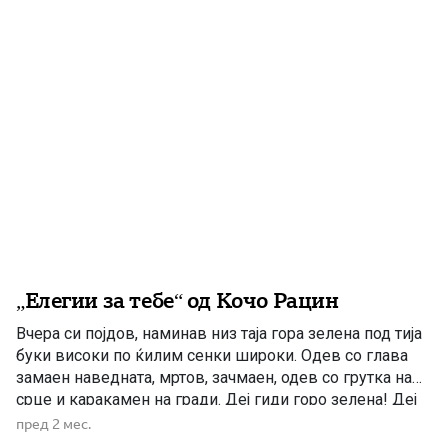
револуционерна и родољубива поезија од крајот на […]
„Елегии за тебе“ од Кочо Рацин
Вчера си појдов, наминав низ таја гора зелена под тија
буки високи по ќилим сенки широки. Одев со глава
замаен наведната, мртов, зачмаен, одев со грутка на
срце и каракамен на гради. Деј гиди горо зелена! Деј
гиди водо студена! Пилците пеат – ти плачеш, сонцето
пред 2 мес.
грее – ти темнееш. Ако ги криеш коските на […]