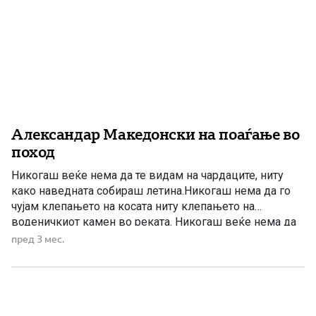
Александар Македонски на поаѓање во
поход
Никогаш веќе нема да те видам на чардаците, ниту
како наведната собираш летина.Никогаш нема да го
чујам клепањето на косата ниту клепањето на
воденичкиот камен во реката. Никогаш веќе нема да
се вратат ни деновите ни месеците ни годините пред
пред 3 мес.
куќата во дворот на чардаците и амбарите. Никогаш
веќе нема да се качи невеста на […]