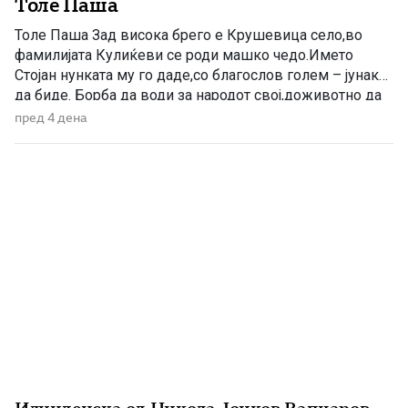
Толе Паша
Толе Паша Зад висока брего е Крушевица село,во
фамилијата Кулиќеви се роди машко чедо.Името
Стојан нунката му го даде,со благослов голем – јунак
да биде. Борба да води за народот свој,доживотно да
се бори тој,на насилниците да им стави крај,народот
пред 4 дена
свој да добие Божји рај. Во летно време воловарче
оди,со дедовците Толе дружба прави,разни приказни
[…]