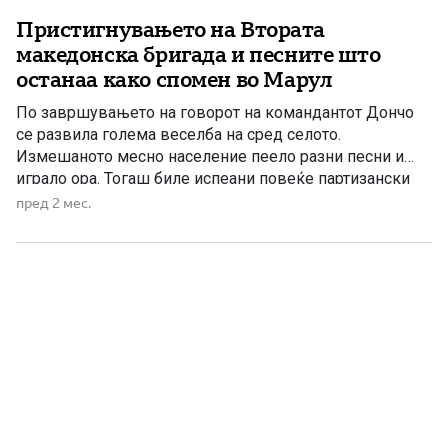
Пристигнувањето на Втората
македонска бригада и песните што
останаа како спомен во Марул
По завршувањето на говорот на командантот Дончо
се развила голема веселба на сред селото.
Измешаното месно население пеело разни песни и
играло ора. Тогаш биле испеани повеќе партизански
борбени песни, како и песните „Офицери, браќа мили“
пред 2 мес.
и „Драганка“. По завршувањето на говорот,
командантот Дончо се договорил со позадината за
исхрана на војската и сместување на […]