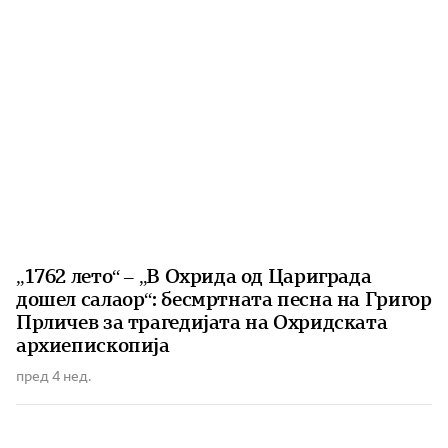
„1762 лето“ – „В Охрида од Цариграда
дошел салаор“: бесмртната песна на Григор
Прличев за трагедијата на Охридската
архиепископија
пред 4 нед.