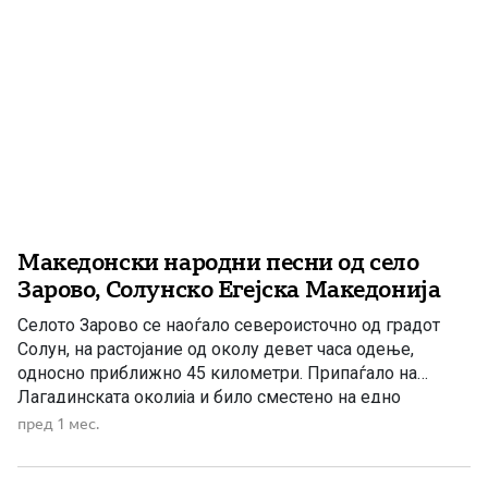
Македонски народни песни од село
Зарово, Солунско Егејска Македонија
Селото Зарово се наоѓало североисточно од градот
Солун, на растојание од околу девет часа одење,
односно приближно 45 километри. Припаѓало на
Лагадинската околија и било сместено на едно
извишување на Карадаг, односно Круша Планина. Се
пред 1 мес.
граничело со селата Негован, Богородица, Висока,
Берово и со реката Богдана. Богатата народна