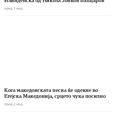
Илинденска од Никола Јонков Вапцаров
пред 1 нед.
Кога македонската песна ќе одекне во
Егејска Македонија, срцето чука посилно
пред 2 нед.