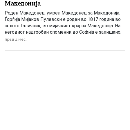
Македонија
Роден Македонец, умрел Македонец за Македонија.
Ѓорѓија Мијаков Пулевски е роден во 1817 година во
селото Галичник, во мијачкиот крај на Македонија. На
неговиот надгробен споменик во Софија е запишано:
„Роден Македонец, умрел Македонец за Македонија.“
пред 2 мес.
1817 – 13 февруари 1895 (78 години) е периодот на
животот на Ѓорѓија Пулевски. Кратко за Пулевски: […]