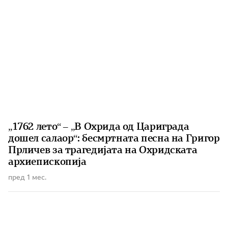
„1762 лето“ – „В Охрида од Цариграда
дошел салаор“: бесмртната песна на Григор
Прличев за трагедијата на Охридската
архиепископија
пред 1 мес.