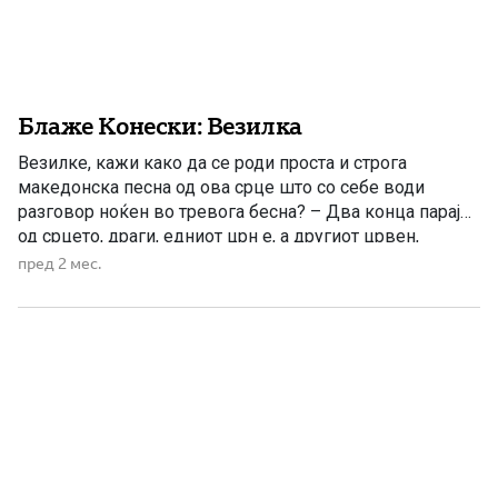
Блаже Конески: Везилка
Везилке, кажи како да се роди проста и строга
македонска песна од ова срце што со себе води
разговор ноќен во тревога бесна? – Два конца парај
од срцето, драги, едниот црн е, а другиот црвен,
едниот буди морничави таги, другиот копнеж и светол
пред 2 мес.
и стрвен. Па со нив вези еднолична низа, песна од
копнеж […]