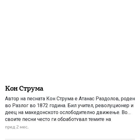
традиција на ова македонско село била предизвик […]
Кон Струма
Автор на песната Кон Струма е Атанас Раздолов, роден
во Разлог во 1872 година. Бил учител, револуционер и
деец на македонското ослободително движење. Во
своите песни често ги обработувал темите на
слободата, националното будење и страдањата на
пред 2 мес.
Македонците под туѓа власт. Неговото творештво
претставува значаен дел од македонската