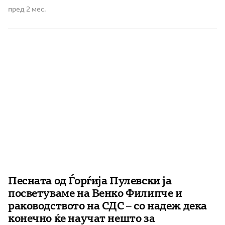
Богородица, Висока, Берово и р. Богдана. …Тоа било
пред 2 мес.
предизвик и за А. П. Стоилов да запише народни
умотворби и да изготви студија за ова село. […]
Песната од Ѓорѓија Пулевски ја
посветуваме на Венко Филипче и
раководството на СДС – со надеж дека
конечно ќе научат нешто за