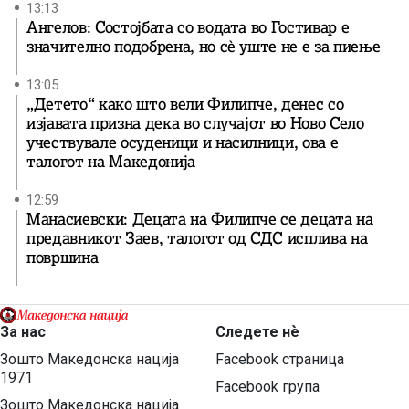
13:13
Ангелов: Состојбата со водата во Гостивар е
значително подобрена, но сè уште не е за пиење
13:05
„Детето“ како што вели Филипче, денес со
изјавата призна дека во случајот во Ново Село
учествувале осуденици и насилници, ова е
талогот на Македонија
12:59
Манасиевски: Децата на Филипче се децата на
предавникот Заев, талогот од СДС исплива на
површина
За нас
Следете нѐ
Зошто Македонска нација
Facebook страница
1971
Facebook група
Зошто Македонска нација