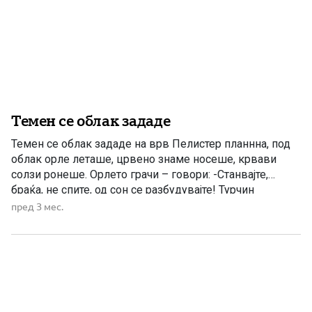
Темен се облак зададе
Темен се облак зададе на врв Пелистер планнна, под
облак орле леташе, црвено знаме носеше, крвави
солзи ронеше. Орлето грачи – говори: -Станвајте,
браќа, не спите, од сон се разбудувајте! Турчин
реформи не дава, купува пушки мамѕери сос долги
пред 3 мес.
бојни ножови! Станвајте, браќа, не спите, сос него да се
биеме за славна Македонија! На врв […]