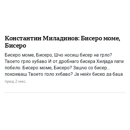
Константин Миладинов: Бисеро моме,
Бисеро
Бисеро моме, Бисеро, Шчо носиш бисер на грло?
Твоето грло хубаво И от дробнаго бисера Хилјада пати
побело. Бисеро моме, Бисеро? Зашчо со бисер
покриваш Твоето грло хубаво? Ја нејќу бисер да баца
Тука сака твоето грло.- Бисеро моме Бисеро, За кого
пред 2 мес.
низиш бисерот? Ја дарој бисер не сака Тук сака мома
Бисера.