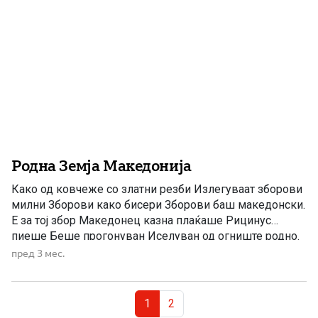
Родна Земја Македонија
Како од ковчеже со златни резби Излегуваат зборови
милни Зборови како бисери Зборови баш македонски.
Е за тој збор Македонец казна плаќаше Рицинус
пиеше Беше прогонуван Иселуван од огниште родно.
Има ли нешто полошо од тоа? Да те истераат, да ти
пред 3 мес.
забранат име, јазик Да те обезличат. Заарем ние не сме
луѓе зарем не треба […]
Page navigation
Current Page
Page
1
2