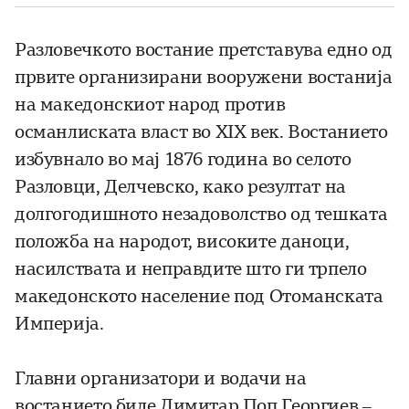
Разловечкото востание претставува едно од
првите организирани вооружени востанија
на македонскиот народ против
османлиската власт во XIX век. Востанието
избувнало во мај 1876 година во селото
Разловци, Делчевско, како резултат на
долгогодишното незадоволство од тешката
положба на народот, високите даноци,
насилствата и неправдите што ги трпело
македонското население под Отоманската
Империја.
Главни организатори и водачи на
востанието биле Димитар Поп Георгиев –