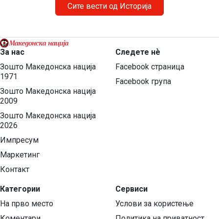
препуштени на окружните комитети. Конгресот на
Сите вести од Историја
Битолскиот револуционерен округ, […]
За нас
Следете нѐ
Зошто Македонска нација
Facebook страница
1971
Facebook група
Зошто Македонска нација
2009
Зошто Македонска нација
2026
Импресум
Маркетинг
Контакт
Категории
Сервиси
На прво место
Услови за користење
Коментари
Политика на приватност