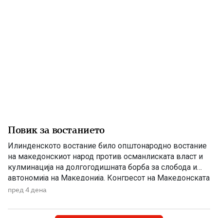
пријатели и познајници […]
Повик за востанието
Илинденското востание било општонародно востание
на македонскиот народ против османлиската власт и
кулминација на долгогодишната борба за слобода и
автономија на Македонија. Конгресот на Македонската
револуционерна организација, одржан во Солун, донел
пред 4 дена
одлука напролет да се крене оружено востание, при
што неговото започнување и водење им биле