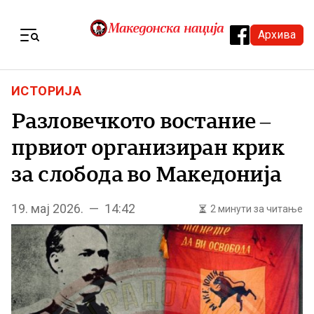
Skip to content
Архива
Menu
ИСТОРИЈА
Разловечкото востание –
првиот организиран крик
за слобода во Македонија
19. мај 2026. — 14:42
2 минути за читање