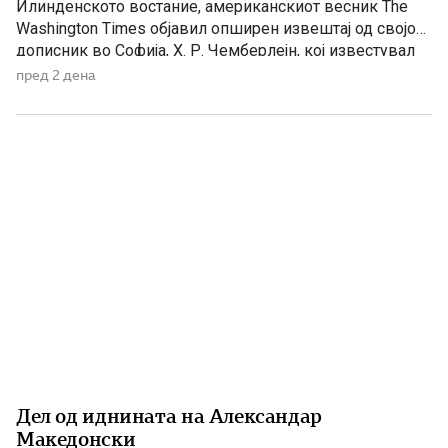
Илинденското востание, американскиот весник The
Washington Times објавил опширен извештај од својот
дописник во Софија, Х. Р. Чемберлејн, кој известувал
за политичката состојба на Балканот, македонското
пред 2 дена
револуционерно движење и односот на Бугарија кон
настаните во Македонија. Написот е објавен на 26
април 1903 година, само нешто повеќе од три месеци
[…]
Дел од иднината на Александар
Македонски