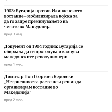
1903: Бугарија против Илинденското
востание – мобилизирала војска за
да го запре преминувањето на
четите во Македонија
пред 3 нед.
Документ од 1904 година: Бугарија се
обврзала да ги прогонува и казнува
македонските револуционери
пред 1 мес.
Димитар Поп Георгиев Беровски –
„Нетрпеливоста растеше и решив да
организирам востание во
Македонија“
пред 2 мес.