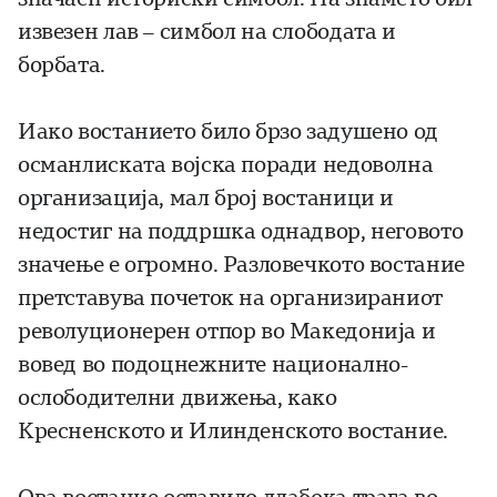
извезен лав – симбол на слободата и
борбата.
Иако востанието било брзо задушено од
османлиската војска поради недоволна
организација, мал број востаници и
недостиг на поддршка однадвор, неговото
значење е огромно. Разловечкото востание
претставува почеток на организираниот
револуционерен отпор во Македонија и
вовед во подоцнежните национално-
ослободителни движења, како
Кресненското и Илинденското востание.