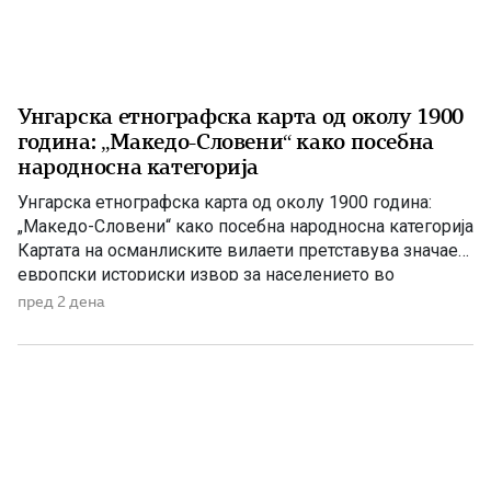
Унгарска етнографска карта од околу 1900
година: „Македо-Словени“ како посебна
народносна категорија
Унгарска етнографска карта од околу 1900 година:
„Македо-Словени“ како посебна народносна категорија
Картата на османлиските вилаети претставува значаен
европски историски извор за населението во
Македонија на преминот од XIX кон XX век На крајот
пред 2 дена
од XIX и почетокот на XX век Балканот бил простор на
силни политички, црковни и пропагандни судири.
Особено жестока била борбата […]