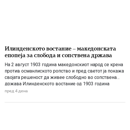
Илинденското востание – македонската
епопеја за слобода и сопствена држава
На 2 август 1903 година македонскиот народ се крена
против османлиското ропство и пред светот ја покажа
својата решеност да живее слободно во сопствена
држава Илинденското востание од 1903 година
претставува еден од најсветлите и најзначајните
пред 4 дена
настани во поновата историја на Македонија. Тоа не
било ненадеен и изолиран бунт, туку врв на
долгогодишната организирана борба […]