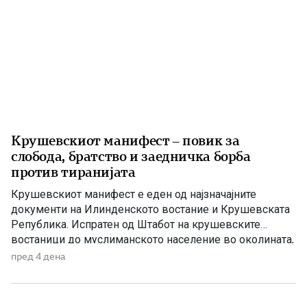
Крушевскиот манифест – повик за
слобода, братство и заедничка борба
против тиранијата
Крушевскиот манифест е еден од најзначајните
документи на Илинденското востание и Крушевската
Република. Испратен од Штабот на крушевските
востаници до муслиманското население во околината,
тој претставува повик за заедничка борба против
пред 4 дена
тиранијата, насилството и ропството, без разлика на
верата и народноста. Крушевскиот манифест Браќа
земљаци и мили комшии! Ние, вашите вечни комшии,