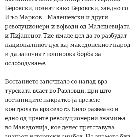
Беровски, познат како Беровски, заедно со
Иљо Марков – Малешевски и други
револуционери и војводи од Малешевијата
и Пијанецот. Тие имале цел да го разбудат
националниот дух кај македонскиот народ
и да започнат поширока борба за
ослободување.
Востанието започнало со напад врз
турската власт во Разловци, при што
востаниците накратко ја презеле
контролата врз селото. Било развеано и
едно од првите револуционерни знамиња
во Македонија, кое денес претставува
значаен историски симбол. На знамето бил