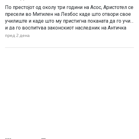
По престојот од околу три години на Асос, Аристотел се
пресели во Митилен на Лезбос каде што отвори свое
училиште и каде што му пристигна поканата да го учи
и да го воспитува законскиот наследник на Античка
Македонија. Годините на Асос беа важни за развојот на
пред 2 дена
Аристотел, бидејќи во тоа време тој не беше
најславниот […]