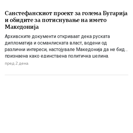
Санстефанскиот проект за голема Бугарија
и обидите за потиснување на името
Македонија
Архивските документи откриваат дека руската
дипломатија и османлиската власт, водени од
различни интереси, настојувале Македонија да не биде
признаена како единствена политичка целина.
Наместо нејзиното историско име, во службената
пред 2 дена
комуникација се наметнувала формулацијата „трите
вилаети“. Македонија во Санстефанскиот проект По
Руско-турската војна од 1877–1878 година, Русија ѝ го
наметнала на Османлиската Империја прелиминарниот
Санстефански договор, […]