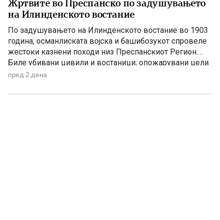
Жртвите во Преспанско по задушувањето
на Илинденското востание
По задушувањето на Илинденското востание во 1903
година, османлиската војска и башибозукот спровеле
жестоки казнени походи низ Преспанскиот Регион.
Биле убивани цивили и востаници, опожарувани цели
села, ограбувани куќи, добиток и летнина, а
пред 2 дена
населението било принудено да бара спас во
планините и во трските покрај Преспанското Езеро.
Податоците што следуваат се засноваат врз
сведоштвото на […]