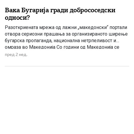
Вака Бугарија гради добрососедски
односи?
Разоткриената мрежа од лажни „македонски“ портали
отвора сериозни прашања за организираното ширење
бугарска пропаганда, национална нетрпеливост и
омраза во Македонија Со години од Македонија се
бара да докажува дека сака добрососедство. Се
пред 2 нед.
бараат отстапки, промени на учебници, комисии,
декларации, уставни измени и постојани уверувања
дека македонскиот народ нема непријателски чувства
кон Бугарија. Но, по разоткривањето […]