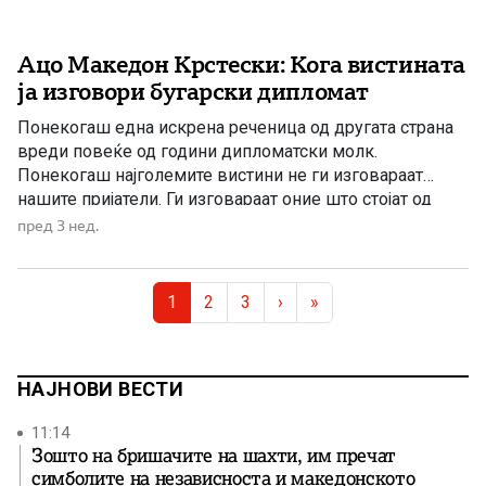
Ацо Македон Крстески: Кога вистината
ја изговори бугарски дипломат
Понекогаш една искрена реченица од другата страна
вреди повеќе од години дипломатски молк.
Понекогаш најголемите вистини не ги изговараат
нашите пријатели. Ги изговараат оние што стојат од
другата страна. Со години Македонија верува дека
пред 3 нед.
нејзината европска иднина зависи од исполнувањето
на условите на Бугарија. Прво беше Договорот за
Page navigation
добрососедство. Потоа протоколите. Потоа
Current Page
Page
Page
1
2
3
›
»
францускиот предлог. Потоа […]
НАЈНОВИ ВЕСТИ
11:14
Зошто на бришачите на шахти, им пречат
симболите на независноста и македонското