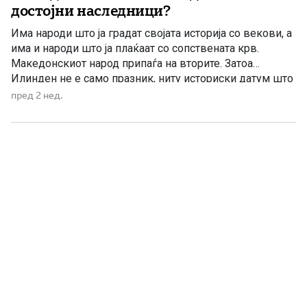
достојни наследници?
Има народи што ја градат својата историја со векови, а
има и народи што ја плаќаат со сопствената крв.
Македонскиот народ припаѓа на вторите. Затоа
Илинден не е само празник, ниту историски датум што
еднаш годишно го одбележуваме со говори, венци и
пред 2 нед.
свечености. Илинден е совеста на Македонија. Ден
кога мора да си го поставиме […]