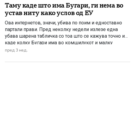
Таму каде што има Бугари, ги нема во
веќе […]
устав ниту како услов од ЕУ
Ова интернетов, значи, убива по поим и едноставно
партали прави. Пред неколку недели излезе една
убава шарена табличка со тоа што се кажува точно и
каде колку Бугари има во комшилукот и малку
пошироко. Ете, да ти имало: Романија: 5.975,
пред 3 нед.
заокружено околу 6.000; Албанија: 7.057; Србија: 12.918;
Молдавија со Приднестровје: 79.520; Украина: 204.574;
Македонија: 3.504, […]