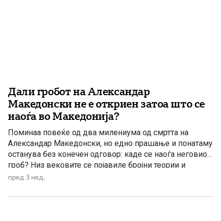
Дали гробот на Александар
Македонски не е откриен затоа што се
наоѓа во Македонија?
Поминаа повеќе од два милениума од смртта на
Александар Македонски, но едно прашање и понатаму
останува без конечен одговор: каде се наоѓа неговиот
гроб? Низ вековите се појавиле бројни теории и
претпоставки. Некои истражувачи сметаат дека
пред 3 нед.
неговите посмртни останки биле положени во
Александрија во Египет, други ги насочуваат
истражувањата кон различни локации на Блискиот
Исток, […]