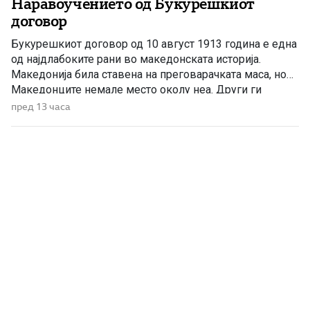
Наравоучението од Букурешкиот
договор
Букурешкиот договор од 10 август 1913 година е една
од најдлабоките рани во македонската историја.
Македонија била ставена на преговарачката маса, но
Македонците немале место околу неа. Други ги
повлекувале границите, ги делеле градовите и селата
пред 13 часа
и решавале под чија власт ќе живее македонскиот
народ. Македонскиот глас постоел. Биле испраќани
меморандуми, изработувани карти и упатувани […]