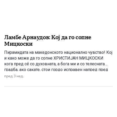
Ламбе Арнаудов: Кој да го сопне
Мицкоски
Пирамидата на македонското национално чувство! Кој
и како може да го сопне ХРИСТИЈАН МИЦКОСКИ
кога пред сé со духовната, а бога ми и со телесната
градба, ако сакате, стои гордо исправен напред пред
својот народ. Го крчи и трасира патот за кој што
пред 3 нед.
МАКЕДОНСКИОТ НАРОД одамна се беше определил,
за сега конечно благодарение на лидерот […]