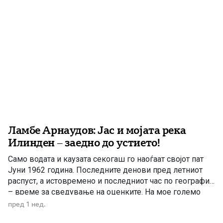
[…]
Ламбе Арнаудов: Јас и мојата река
Илинден – заедно до устието!
Само водата и каузата секогаш го наоѓаат својот пат
Јуни 1962 година. Последните денови пред летниот
распуст, а истовремено и последниот час по географија
– време за сведување на оценките. На мое големо
изненадување, учителката ме крена мене и ми
пред 1 нед.
постави прашање со кое, како што рече, требаше да ги