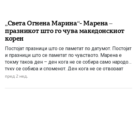
„Света Огнена Марина“- Марена –
празникот што го чува македонскиот
корен
Постојат празници што се паметат по датумот. Постојат
и празници што се паметат по чувството. Марена е
токму таков ден – ден кога не се собира само народот,
туку се собира и споменот. Ден кога не се отвораат
само црковните порти, туку и срцата на луѓето. Во
пред 2 нед.
многу македонски села времето ги избришало старите
обичаи, […]