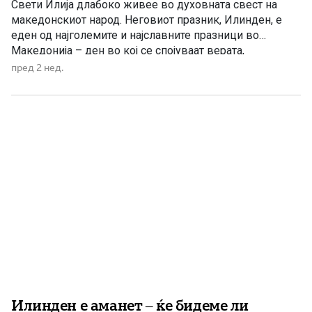
Свети Илија длабоко живее во духовната свест на
македонскиот народ. Неговиот празник, Илинден, е
еден од најголемите и најславните празници во
Македонија – ден во кој се спојуваат верата,
историјата, борбата за слобода и љубовта кон
пред 2 нед.
татковината. Македонците од памтивек го почитуваат
Свети Илија како силен заштитник и небесен чувар. Во
народното верување тој господари […]
Илинден е аманет – ќе бидеме ли