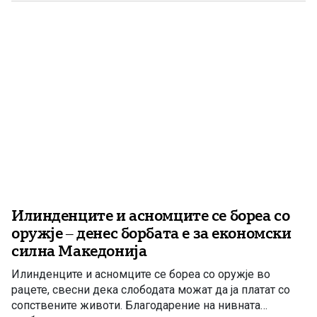
расчисти дилемите околу мојата конечна […]
Илинденците и асномците се бореа со
оружје – денес борбата е за економски
силна Македонија
Илинденците и асномците се бореа со оружје во
рацете, свесни дека слободата можат да ја платат со
сопствените животи. Благодарение на нивната