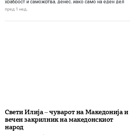
храброст и саможртва, денес, иако само на еден дел
од Македонија, имаме сопствена држава, свој
пред 1 нед.
македонски јазик и можност слободно да го славиме
македонското име. Нивниот аманет не е само да се
поклонуваме […]
Свети Илија – чуварот на Македонија и
вечен закрилник на македонскиот
народ