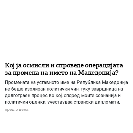
Кој ја осмисли и спроведе операцијата
за промена на името на Македонија?
Промената на уставното име на Република Македонија
не беше изолиран политички чин, туку завршница на
долготраен процес во кој, според моите сознанија и
политички оценки, учествуваа странски дипломати,
домашни политичари и регионални центри на влијание.
пред 5 дена
Сметам дека значајна улога во тој процес имаше
американскиот дипломат Филип Рикер, кој долги
години беше непосредно вклучен во американската