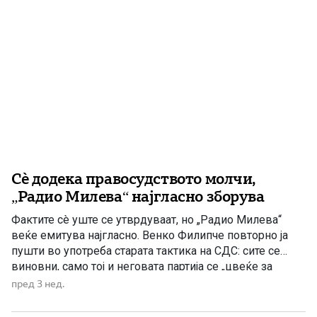
Сè додека правосудството молчи,
„Радио Милева“ најгласно зборува
Фактите сè уште се утврдуваат, но „Радио Милева“
веќе емитува најгласно. Венко Филипче повторно ја
пушти во употреба старата тактика на СДС: сите се
виновни, само тој и неговата партија се „цвеќе за
мирисање“. Уште пред надлежните институции да ги
пред 3 нед.
завршат контролите, анализите и истрагата за
загадувањето на водата во Гостивар, Филипче и СДС