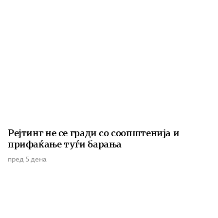
Рејтинг не се гради со соопштенија и
прифаќање туѓи барања
пред 5 дена