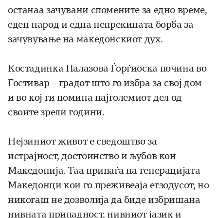
останаа зачувани спомените за едно време,
еден народ и една непрекината борба за
зачувување на македонскиот дух.
Костадинка Палазова Ѓорѓиоска почина во
Гостивар – градот што го избра за свој дом
и во кој ги помина најголемиот дел од
своите зрели години.
Нејзиниот живот е сведоштво за
истрајност, достоинство и љубов кон
Македонија. Таа припаѓа на генерацијата
Македонци кои го преживеаја егзодусот, но
никогаш не дозволија да биде избришана
нивната припадност, нивниот јазик и