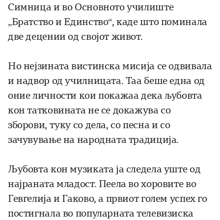
Симница и во Основното училиште
„Братство и Единство“, каде што поминала
две децении од својот живот.
Но нејзината вистинска мисија се одвивала
и надвор од училницата. Таа беше една од
оние личности кои покажаа дека љубовта
кон татковината не се докажува со
зборови, туку со дела, со песна и со
зачувување на народната традиција.
Љубовта кон музиката ја следела уште од
најраната младост. Пеела во хоровите во
Гевгелија и Гаково, а првиот голем успех го
постигнала во популарната телевизиска