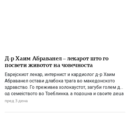
Д-р Хаим Абраванел – лекарот што го
посвети животот на човечноста
Еврејскиот лекар, интернист и кардиолог д-р Хаим
Абраванел остави длабока трага во македонското
здравство. Го преживеа холокаустот, загуби голем дел
од семејството во Треблинка, а подоцна и своите деца
во катастрофалниот земјотрес во Скопје. Д-р Хаим
пред 3 дена
Абраванел е роден на 25 декември 1896 година во
Пирот, тогаш во Кралството Србија, во многучлено
семејство со 11 […]