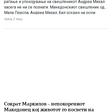
раѓање и упокојување на свештеникот Андреа Михал
засега не ни се познати. Македонскиот свештеник од
Мала Преспа, Андреа Михал, бил осуден на осум
години затвор затоа што одбил да ја предаде својата
пред 2 нед.
свештеничка одежда за исмевање на православната
вера. По падот на режимот на Енвер Хоџа, неговата
најголема […]
Сократ Маркилов – непокорениот
Македонец кој животот го посвети на