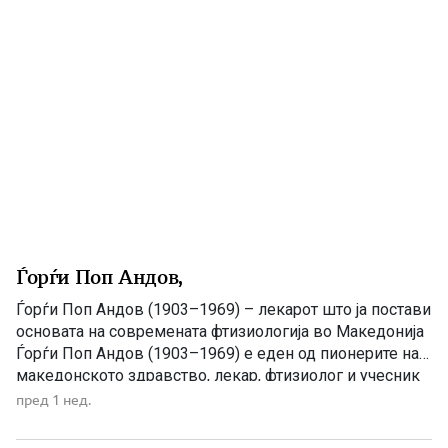
Македонија станал легендарен јунак, опеан […]
Ѓорѓи Поп Андов,
Ѓорѓи Поп Андов (1903–1969) – лекарот што ја постави
основата на современата фтизиологија во Македонија
Ѓорѓи Поп Андов (1903–1969) е еден од пионерите на
македонското здравство, лекар, фтизиолог и учесник
во Народноослободителната борба. Особено е
пред 1 нед.
запаметен како основач и прв управник на
Специјалната болница за туберкулоза во Битола,