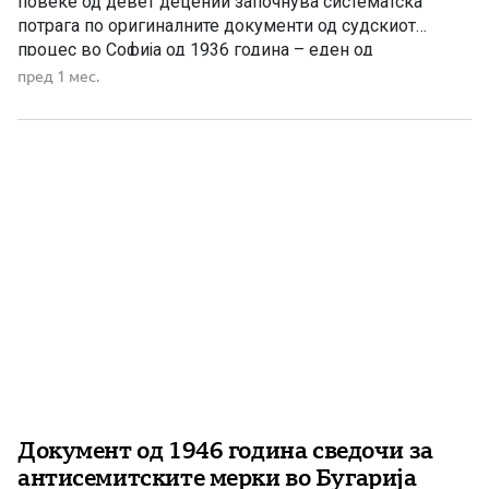
повеќе од девет децении започнува систематска
потрага по оригиналните документи од судскиот
процес во Софија од 1936 година – еден од
најзначајните, но и најмалку истражени настани во
пред 1 мес.
поновата македонска историја. Постојат историски
настани што со текот на времето се претвораат во
легенди, затоа што документите остануваат тешко
достапни, […]
Документ од 1946 година сведочи за
антисемитските мерки во Бугарија