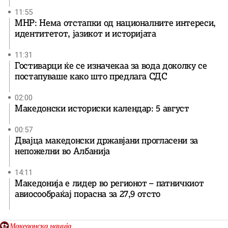
11:55
МНР: Нема отстапки од националните интереси,
идентитетот, јазикот и историјата
11:31
Гостиварци ќе се изначекаа за вода доколку се
постапуваше како што предлага СДС
02:00
Македонски историски календар: 5 август
00:57
Двајца македонски државјани прогласени за
непожелни во Албанија
14:11
Македонија е лидер во регионот – патничкиот
авиосообраќај порасна за 27,9 отсто