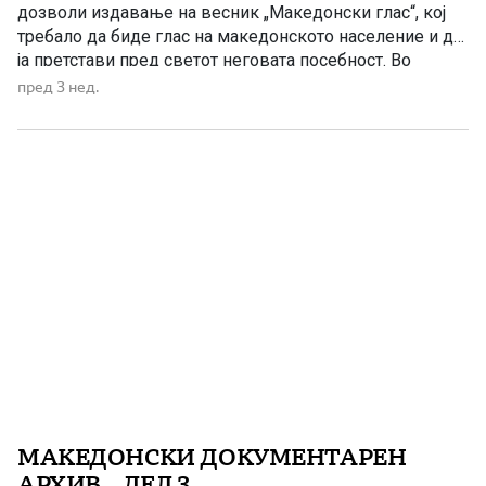
дозволи издавање на весник „Македонски глас“, кој
требало да биде глас на македонското население и да
ја претстави пред светот неговата посебност. Во
јавноста повторно се појави значаен историски
пред 3 нед.
документ од 1887 година, во кој јасно се зборува за
Македонците како за засебен народ, со своја историја,
свои […]
МАКЕДОНСКИ ДОКУМЕНТАРЕН
АРХИВ – ДЕЛ 3