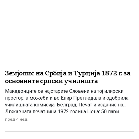
Земјопис на Србија и Турција 1872 г. за
основните српски училишта
Македонците се најстарите Словени на тој илирски
простор, а можеби и во Епир Прегледала и одобрила
училишната комисија. Белград, Печат и издание на
Државната печатница 1872 година Цена: 50 пари
чаршиски. Море, од југ Мраморното Море и Нешто
пред 4 нед.
Бело, од запад Стара Планина и Родопите. Јужниот дел
го заземаат Македонците, кои се потомци на
најстарите […]