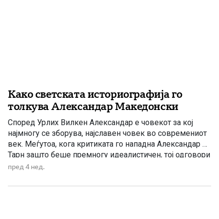
Како светската историографија го
толкува Александар Македонски
Според Урлих Вилкен Александар е човекот за кој
најмногу се зборува, најславен човек во современиот
век. Меѓутоа, кога критиката го нападна Александар на
Тарн зашто беше премногу идеалистичен, тој одговори
во еден научен труд дека Александар бездруго бил
пред 4 нед.
првиот кој размислувал за обединување на
човештвото. Неговата унија ја опиша (употребувајќи го
терминот „хомонија”) како една […]