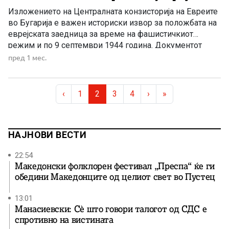
Изложението на Централната конзисторија на Евреите
во Бугарија е важен историски извор за положбата на
еврејската заедница за време на фашистичкиот
режим и по 9 септември 1944 година. Документот
објавен во Софија во 1946 година, под наслов
пред 1 мес.
„Положението на бугарските Евреи за време на
фашистичкиот режим и по 9 септември 1944 година“,
Page navigation
претставува изложение на […]
Page
Current Page
Page
Page
‹
1
2
3
4
›
»
НАЈНОВИ ВЕСТИ
22:54
Македонски фолклорен фестивал „Преспа“ ќе ги
обедини Македонците од целиот свет во Пустец
13:01
Манасиевски: Сè што говори талогот од СДС е
спротивно на вистината