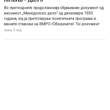
Во претходните продолженија објавивме документ од
весникот „Македонско дело“ од декември 1930
година, кој ја претставува политичката програма и
јавните ставови на ВМРО (Обединета). Тој документ
покажа дека организацијата отворено ги изложувала
пред 3 нед.
своите идеи неколку години пред да се најде на
обвинителна клупа. Меѓутоа, вистинскиот пресврт
започнува во 1935 година. Токму тогаш бугарските
полициски и […]