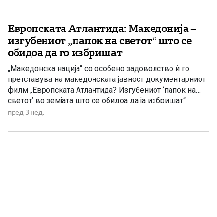
Европската Атлантида: Македонија –
изгубениот „папок на светот“ што се
обидоа да го избришат
„Македонска нација“ со особено задоволство ѝ го
претставува на македонската јавност документарниот
филм „Европската Атлантида? Изгубениот ‘папок на
светот’ во земјата што се обидоа да ја избришат“.
Станува збор за прекрасен и исклучително вреден
пред 3 нед.
документарец, кој преку впечатливи снимки,
историски сведоштва и археолошки локалитети ја
раскажува приказната за Македонија – земја со
длабоки цивилизациски корени, […]