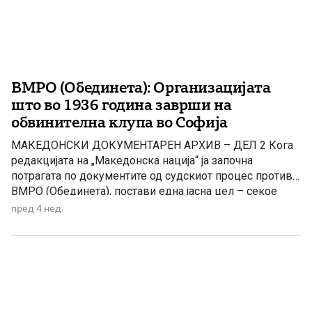
ВМРО (Обединета): Организацијата
што во 1936 година заврши на
обвинителна клупа во Софија
МАКЕДОНСКИ ДОКУМЕНТАРЕН АРХИВ – ДЕЛ 2 Кога
редакцијата на „Македонска нација“ ја започна
потрагата по документите од судскиот процес против
ВМРО (Обединета), постави една јасна цел – секое
продолжение да се темели врз оригинални историски
пред 4 нед.
документи, а не врз прераскажувања. Потрагата веќе
го даде првиот значаен резултат. Станува збор за
документ објавен во весникот „Македонско […]