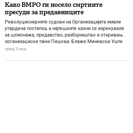
Како ВМРО ги носело смртните
пресуди за предавниците
Револуционерните судови на Организацијата имале
утврдена постапка, а најтешките казни се изрекувале
за шпионажа, предавство, разбојништво и откривање
организациски тајни Пишува: Блаже Миневски Уште
во Уставот на Кресненското, односно Македонското
пред 3 нед.
востание од 1878 година, било предвидено дека секој
за кого ќе се утврди дека е шпион ќе биде казнет со
смрт. Според д-р Милка Ристова, […]