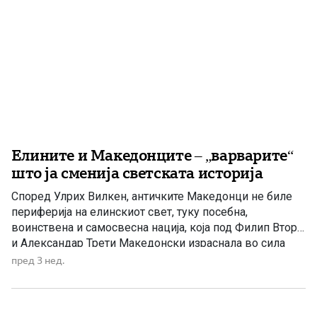
Елините и Македонците – „варварите“
што ја сменија светската историја
Според Улрих Вилкен, античките Македонци не биле
периферија на елинскиот свет, туку посебна,
воинствена и самосвесна нација, која под Филип Втори
и Александар Трети Македонски израснала во сила
што го преобразила тогашниот свет. Кога се зборува
пред 3 нед.
за Александар Трети Македонски и неговото место во
светската историја, не може да се заобиколи
прашањето за односот меѓу […]