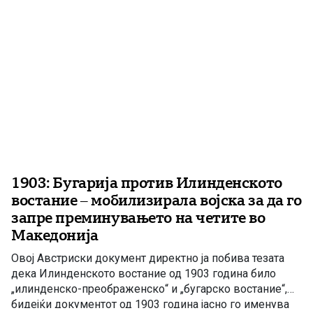
1903: Бугарија против Илинденското
востание – мобилизирала војска за да го
запре преминувањето на четите во
Македонија
Овој Австриски документ директно ја побива тезата
дека Илинденското востание од 1903 година било
„илинденско-преображенско“ и „бугарско востание“,
бидејќи документот од 1903 година јасно го именува