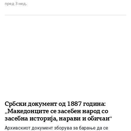
како востание во Македонија, додека Бугарија
пред 3 нед.
преземала мерки да го спречи преминувањето на
четите кон Македонија. Австралискиот весник „Leader“
на 1 септември 1903 година објавил дека Бугарија
мобилизирала резервни […]
Србски документ од 1887 година:
„Македонците се засебен народ со
засебна историја, нарави и обичаи“
Архивскиот документ зборува за барање да се