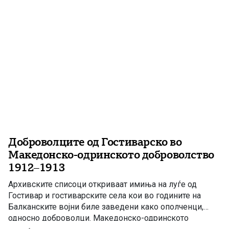
Доброволците од Гостиварско во
Македонско-одринското доброволство
1912–1913
Архивските списоци откриваат имиња на луѓе од
Гостивар и гостиварските села кои во годините на
Балканските војни биле заведени како ополченци,
односно доброволци. Македонско-одринското