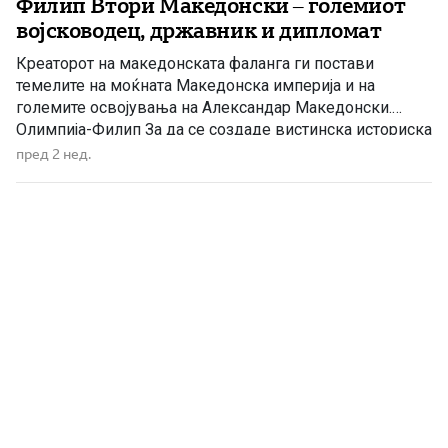
Филип Втори Македонски – големиот
војсководец, државник и дипломат
Креаторот на македонската фаланга ги постави
темелите на моќната Македонска империја и на
големите освојувања на Александар Македонски.
Олимпија-Филип За да се создаде вистинска историска
слика за Филип Втори Македонски, неопходно е
пред 2 нед.
неговото владеење да се разгледува ослободено од
атинското, а особено од Демостеновото гледиште.
Современите историски истражувања, следејќи го
примерот на Јохан Густав Драјзен, […]