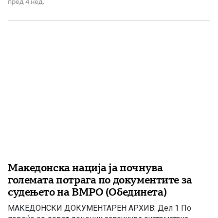
доброволство, во бугарската историографија познато
пред 4 нед.
како Македоно-одринско опълчение, било доброволна
воена формација во рамките на бугарската армија за
време на Балканските војни. Во неговите редови биле
вклучени луѓе од Македонија и […]
Македонска нација ја почнува
големата потрага по документите за
судењето на ВМРО (Обединета)
МАКЕДОНСКИ ДОКУМЕНТАРЕН АРХИВ: Дел 1 По