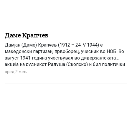
Даме Крапчев
Дамјан (Даме) Крапчев (1912 – 24. V 1944) е
македонски партизан, првоборец, учесник во НОБ. Во
август 1941 година учествувал во диверзантската
акција на рудникот Радуша (Скопско) и бил политички
комесар на Првиот скопски НОПО. Загинал во борба
пред 2 мес.
со бугарската војска и полиција. Даме Крапчев е роден
на 2 февруари 1912 во село Ивањица, Србија, […]