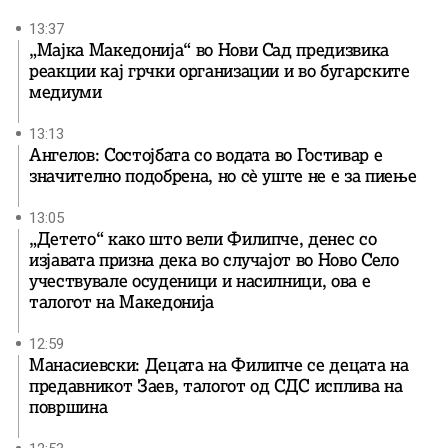
13:37
„Мајка Македонија“ во Нови Сад предизвика
реакции кај грчки организации и во бугарските
медиуми
13:13
Ангелов: Состојбата со водата во Гостивар е
значително подобрена, но сè уште не е за пиење
13:05
„Детето“ како што вели Филипче, денес со
изјавата призна дека во случајот во Ново Село
учествувале осуденици и насилници, ова е
талогот на Македонија
12:59
Манасиевски: Децата на Филипче се децата на
предавникот Заев, талогот од СДС исплива на
површина