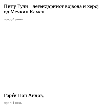
Питу Гули – легендарниот војвода и херој
од Мечкин Камен
пред 4 дена
Ѓорѓи Поп Андов,
пред 1 нед.