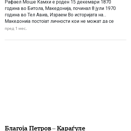
Рафаел Моше Камхи е роден 15 декември 1870
година во Битола, Македонија, починал 8 јули 1970
година во Тел Авив, Израем Во историјата на
Македонија постојат личности кои не можат да се
сместат само во една биографска рамка. Тие не се
пред 1 мес.
важни само поради датумите, функциите или
настаните во кои учествувале, туку поради
симболиката што […]
Благоја Петров – Караѓуле