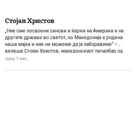
Стојан Христов
„Ние сме посвоени синови и ќерки на Америка и на
другите држави во светот, но Македонија е родена
наша мајка и ние не можеме да ја заборавиме“ –
велеше Стојан Христов, македонскиот печалбар од
Кономлади, Костурско Егејска Македонија кој стана
пред 1 мес.
американски писател, новинар и сенатор. Стојан
Христов (1898 – 1996) – македонскиот печалбар што
стана […]