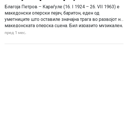
Благоја Петров – Караѓуле (16. I 1924 – 26. VII 1963) е
македонски оперски пејач, баритон, еден од
уметниците што оставиле значајна трага во развојот на
македонската оперска сцена. Бил изразито музикален,
со ѕвонлив и сонорен глас, а останал запаметен и како
пред 1 мес.
одличен интерпретатор на македонски народни песни.
Роден е на 16 јануари 1924 година […]