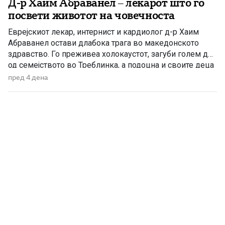
Д-р Хаим Абраванел – лекарот што го
посвети животот на човечноста
Еврејскиот лекар, интернист и кардиолог д-р Хаим
Абраванел остави длабока трага во македонското
здравство. Го преживеа холокаустот, загуби голем дел
од семејството во Треблинка, а подоцна и своите деца
во катастрофалниот земјотрес во Скопје. Д-р Хаим
пред 4 дена
Абраванел е роден на 25 декември 1896 година во
Пирот, тогаш во Кралството Србија, во многучлено
семејство со 11 […]