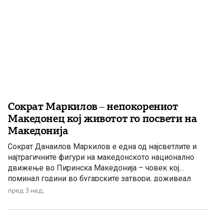
Сократ Маркилов – непокорениот
Македонец кој животот го посвети на
Македонија
Сократ Данаилов Маркилов е една од најсветлите и
најтрагичните фигури на македонското национално
движење во Пиринска Македонија – човек кој
поминал години во бугарските затвори, доживеал
тешка семејна трагедија, но никогаш не се откажал од
пред 3 нед.
македонското име, идентитет и кауза. Роден е на 12
април 1921 година во селото Бутково, Валовишко,