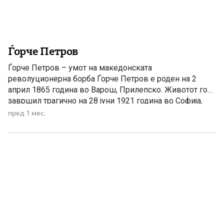
Ѓорче Петров
Ѓорче Петров – умот на македонската
револуционерна борба Ѓорче Петров е роден на 2
април 1865 година во Варош, Прилепско. Животот го
завршил трагично на 28 јуни 1921 година во Софија,
каде бил убиен во атентат. Ѓорче Петров беше еден од
пред 1 мес.
најголемите македонски револуционери, идеолози и
организатори на македонското ослободително
движење — човек кој со […]