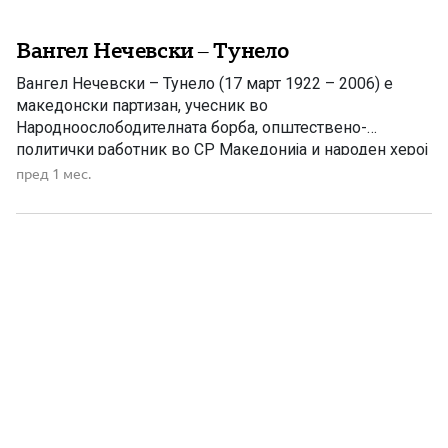
Вангел Нечевски – Тунело
Вангел Нечевски – Тунело (17 март 1922 – 2006) е
македонски партизан, учесник во
Народноослободителната борба, општествено-
политички работник во СР Македонија и народен херој
на Југославија. Роден е на 17 март 1922 година во
пред 1 мес.
Битола, во работничко семејство. Уште како млад го
почувствувал товарот на тешкиот живот. По
завршувањето на основното училиште, на само
петнаесетгодишна […]