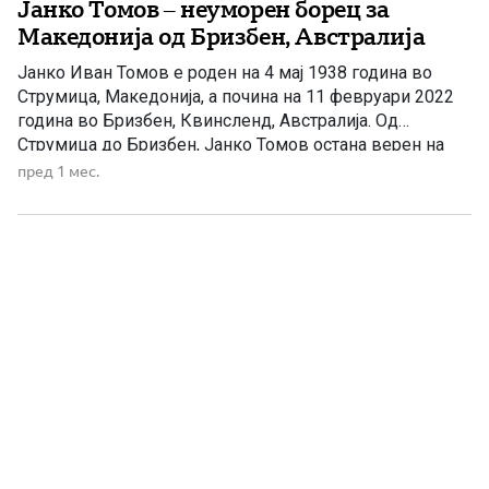
Јанко Томов – неуморен борец за
Македонија од Бризбен, Австралија
Јанко Иван Томов е роден на 4 мај 1938 година во
Струмица, Македонија, а почина на 11 февруари 2022
година во Бризбен, Квинсленд, Австралија. Од
Струмица до Бризбен, Јанко Томов остана верен на
македонската кауза — како активист, публицист,
пред 1 мес.
организатор на дијаспората и редовен дописник на
„Македонска нација“, каде што пишуваше за старата
македонска емиграција, […]