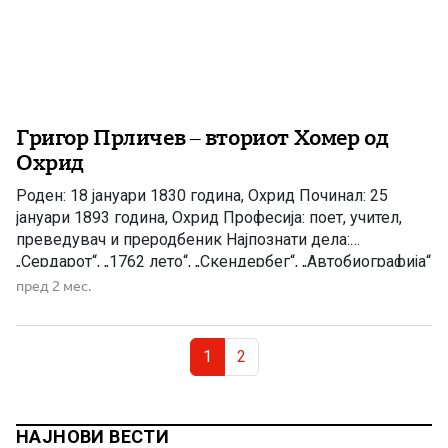
Григор Прличев – вториот Хомер од
Охрид
Роден: 18 јануари 1830 година, Охрид Починал: 25
јануари 1893 година, Охрид Професија: поет, учител,
преведувач и преродбеник Најпознати дела:
„Сердарот“, „1762 лето“, „Скендербег“, „Автобиографија“
Признание: „Вториот Хомер“ по победата на поетскиот
пред 2 мес.
натпревар во Атина во 1860 година Кога се зборува за
најголемите имиња во македонската културна и
Page navigation
книжевна историја, невозможно е да се заобиколи […]
Current Page
Page
1
2
НАЈНОВИ ВЕСТИ