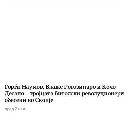
Ѓорѓи Наумов, Блаже Рогозинаро и Кочо
Десано – тројцата битолски револуционери
обесени во Скопје
пред 2 нед.