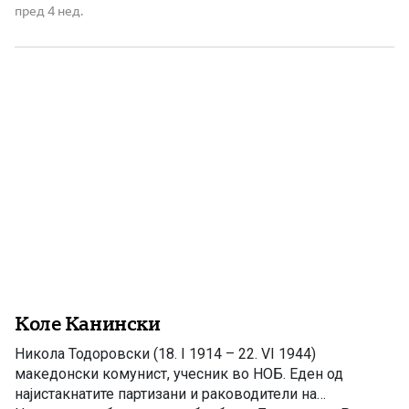
неговата ќерка Рашела по неговата смрт. Постојат
пред 4 нед.
луѓе што не ја докажуваат љубовта кон татковината
само со зборови, туку […]
Коле Канински
Никола Тодоровски (18. I 1914 – 22. VI 1944)
македонски комунист, учесник во НОБ. Еден од
најистакнатите партизани и раководители на