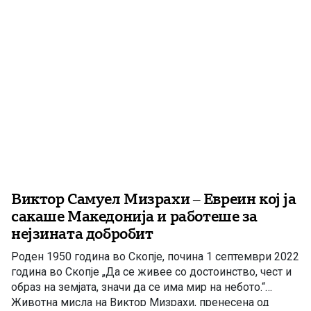
познато и како Демирхисарско, […]
Виктор Самуел Мизрахи – Евреин кој ја
сакаше Македонија и работеше за
нејзината добробит
Роден 1950 година во Скопје, почина 1 септември 2022
година во Скопје „Да се живее со достоинство, чест и
образ на земјата, значи да се има мир на небото.“
Животна мисла на Виктор Мизрахи, пренесена од