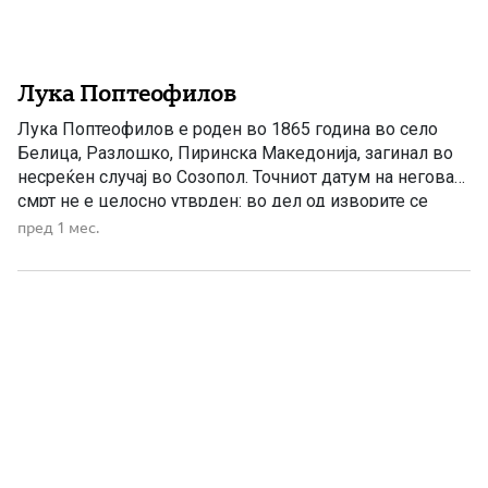
Лука Поптеофилов
Лука Поптеофилов е роден во 1865 година во село
Белица, Разлошко, Пиринска Македонија, загинал во
несреќен случај во Созопол. Точниот датум на неговата
смрт не е целосно утврден: во дел од изворите се
наведува јуни 1911 година, а во други 20 октомври
пред 1 мес.
1912 година. Лука Поптеофилов – учителот од Белица
кој ја ширеше македонската револуционерна […]