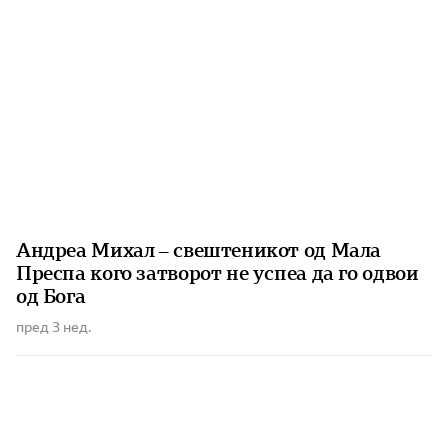
Андреа Михал – свештеникот од Мала
Преспа кого затворот не успеа да го одвои
од Бога
пред 3 нед.