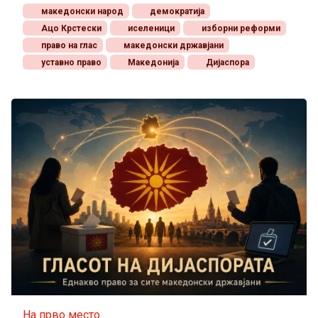
македонски народ
демократија
Ацо Крстески
иселеници
изборни реформи
право на глас
македонски државјани
уставно право
Македонија
Дијаспора
На прво место