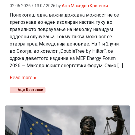
02.06.2026
/
13.07.2026
by
Ацо Македон Крстески
Понекогаш една важна државна можност не се
препознава во еден изолиран настан, туку во
правилното поврзување на неколку навидум
одделни случувања. Токму таква можност се
отвора пред Македонија деновиве. На 1 и 2 јуни,
во Скопје, во хотелот „DoubleTree by Hilton“, се
одржа деветтото издание на MEF Energy Forum
2026 — Македонскиот енергетски форум. Само […]
Read more »
Ацо Крстески