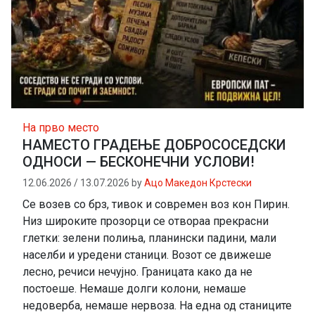
На прво место
НАМЕСТО ГРАДЕЊЕ ДОБРОСОСЕДСКИ
ОДНОСИ — БЕСКОНЕЧНИ УСЛОВИ!
12.06.2026
/
13.07.2026
by
Ацо Македон Крстески
Се возев со брз, тивок и современ воз кон Пирин.
Низ широките прозорци се отвораа прекрасни
глетки: зелени полиња, планински падини, мали
населби и уредени станици. Возот се движеше
лесно, речиси нечујно. Границата како да не
постоеше. Немаше долги колони, немаше
недоверба, немаше нервоза. На една од станиците