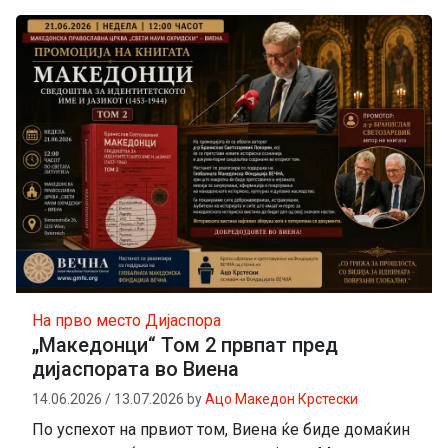
На прво место
Дијаспора
„Македонци“ Том 2 првпат пред
дијаспората во Виена
14.06.2026
/
13.07.2026
by
Ацо Македон Крстески
По успехот на првиот том, Виена ќе биде домаќин