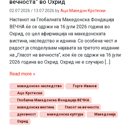
вечноста“ во Охрид
02.07.2026
/
13.07.2026
by
Ацо Македон Крстески
Настанот на Глобалната Македонска Фондација
ВЕЧНА ќе се одржи на 16 јули 2026 година во
Охрид, со цел афирмација на македонската
вистина, наследство и иднина. Со особена чест и
радост ја споделувам најавата за третото издание
на „Гласот на вечноста“, кое ќе се одржи на 16 јули
2026 година во Охрид. Охрид не е случајно […]
Read more »
македонско наследство
Ѓорге Иванов
Ацо Крстески
Глобална Македонска Фондација ВЕЧНА
македонска вистина
Гласот на вечноста
духовност
македонска култура
Македонија
Охрид