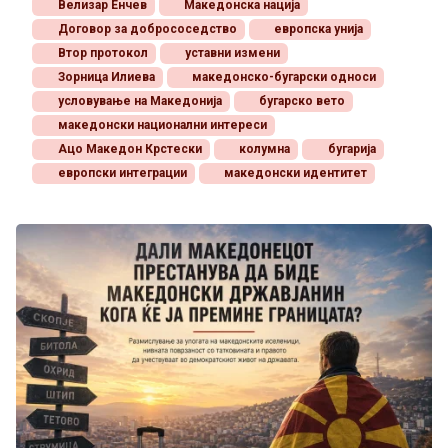
Велизар Енчев
Македонска нација
Договор за добрососедство
европска унија
Втор протокол
уставни измени
Зорница Илиева
македонско-бугарски односи
условување на Македонија
бугарско вето
македонски национални интереси
Ацо Македон Крстески
колумна
бугарија
европски интеграции
македонски идентитет