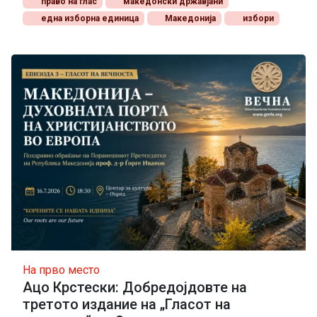
право на глас
македонски државјани
една изборна единица
Македонија
избори
На прво место
Ацо Крстески: Добредојдовте на
третото издание на „Гласот на