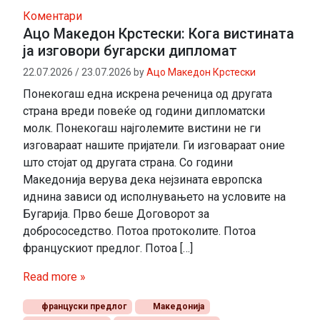
Коментари
Ацо Македон Крстески: Кога вистината
ја изговори бугарски дипломат
22.07.2026
/
23.07.2026
by
Ацо Македон Крстески
Понекогаш една искрена реченица од другата
страна вреди повеќе од години дипломатски
молк. Понекогаш најголемите вистини не ги
изговараат нашите пријатели. Ги изговараат оние
што стојат од другата страна. Со години
Македонија верува дека нејзината европска
иднина зависи од исполнувањето на условите на
Бугарија. Прво беше Договорот за
добрососедство. Потоа протоколите. Потоа
францускиот предлог. Потоа […]
Read more »
француски предлог
Македонија