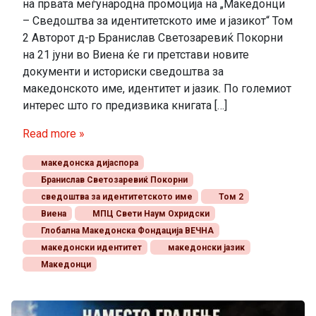
на првата меѓународна промоција на „Македонци
– Сведоштва за идентитетското име и јазикот“ Том
2 Авторот д-р Бранислав Светозаревиќ Покорни
на 21 јуни во Виена ќе ги претстави новите
документи и историски сведоштва за
македонското име, идентитет и јазик. По големиот
интерес што го предизвика книгата […]
Read more »
македонска дијаспора
Бранислав Светозаревиќ Покорни
сведоштва за идентитетското име
Том 2
Виена
МПЦ Свети Наум Охридски
Глобална Македонска Фондација ВЕЧНА
македонски идентитет
македонски јазик
Македонци