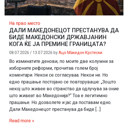
На прво место
ДАЛИ МАКЕДОНЕЦОТ ПРЕСТАНУВА ДА
БИДЕ МАКЕДОНСКИ ДРЖАВЈАНИН
КОГА ЌЕ ЈА ПРЕМИНЕ ГРАНИЦАТА?
08.07.2026
/
13.07.2026
by
Ацо Македон Крстески
Во изминатите денови, по моите две колумни за
изборните реформи, прочитав голем број
коментари. Некои се согласуваа. Некои не. Но
едно прашање постојано се повторуваше: „Зошто
некој што живее во странство да одлучува за оние
што живеат во Македонија?“ Тоа е легитимно
прашање. Но дозволете и јас да поставам едно.
Дали Македонецот престанува да биде […]
Read more »