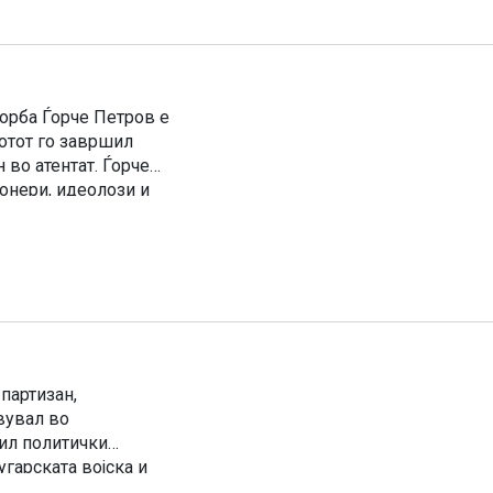
орба Ѓорче Петров е
отот го завршил
 во атентат. Ѓорче
онери, идеолози и
човек кој со […]
партизан,
вувал во
бил политички
гарската војска и
село Ивањица,