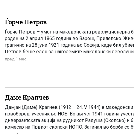
Ѓорче Петров
Ѓорче Петров – умот на македонската револуционерна б
роден на 2 април 1865 година во Варош, Прилепско. Жив
трагично на 28 јуни 1921 година во Софија, каде бил убиен
Петров беше еден од најголемите македонски револуци
организатори на македонското ослободително движење — 
пред 1 мес.
Даме Крапчев
Дамјан (Даме) Крапчев (1912 – 24. V 1944) е македонски 
првоборец, учесник во НОБ. Во август 1941 година учест
диверзантската акција на рудникот Радуша (Скопско) и 
комесар на Првиот скопски НОПО. Загинал во борба со бу
полиција. Даме Крапчев е роден на 2 февруари 1912 во 