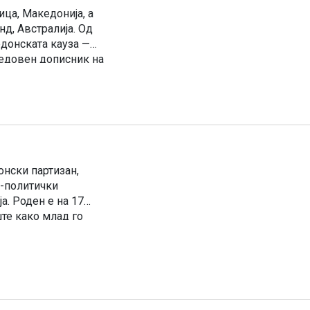
ица, Македонија, а
д, Австралија. Од
донската кауза —
 редовен дописник на
едонска емиграција,
онски партизан,
о-политички
а. Роден е на 17
ште како млад го
ето на основното