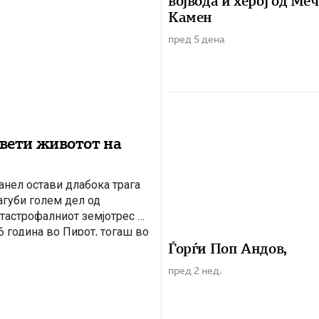
војвода и херој од Ме
Камен
пред 5 дена
свети животот на
анел остави длабока трага
агуби голем дел од
атастрофалниот земјотрес во
6 година во Пирот, тогаш во
Ѓорѓи Поп Андов,
пред 2 нед.