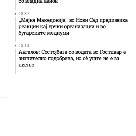
со владин авион
13:37
„Мајка Македонија“ во Нови Сад предизвика
реакции кај грчки организации и во
бугарските медиуми
13:13
Ангелов: Состојбата со водата во Гостивар е
значително подобрена, но сè уште не е за
пиење