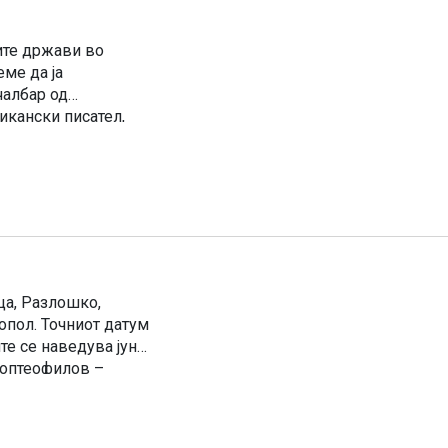
ите држави во
еме да ја
чалбар од
икански писател,
донскиот печалбар
ца, Разлошко,
опол. Точниот датум
те се наведува јуни
Поптеофилов –
ионерна […]