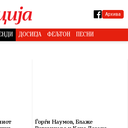
Архива
ЕНДИ
ДОСИЕЈА
ФЕЉТОН
ПЕСНИ
ниот
Ѓорѓи Наумов, Блаже