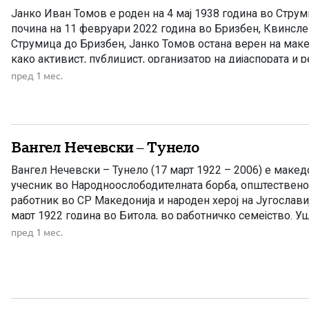
Јанко Иван Томов е роден на 4 мај 1938 година во Струм
почина на 11 февруари 2022 година во Бризбен, Квинслен
Струмица до Бризбен, Јанко Томов остана верен на маке
како активист, публицист, организатор на дијаспората и
„Македонска нација“, каде што пишуваше за старата мак
пред 1 мес.
[…]
Вангел Нечевски – Тунело
Вангел Нечевски – Тунело (17 март 1922 – 2006) е макед
учесник во Народноослободителната борба, општествен
работник во СР Македонија и народен херој на Југославиј
март 1922 година во Битола, во работничко семејство. У
почувствувал товарот на тешкиот живот. По завршувањ
пред 1 мес.
училиште, на само петнаесетгодишна […]