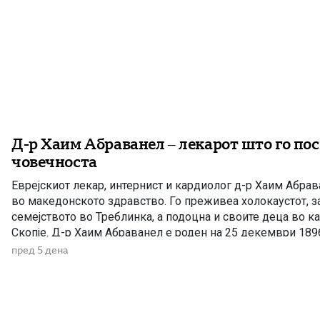
Д-р Хаим Абраванел – лекарот што го по
човечноста
Еврејскиот лекар, интернист и кардиолог д-р Хаим Абрав
во македонското здравство. Го преживеа холокаустот, з
семејството во Треблинка, а подоцна и своите деца во к
Скопје. Д-р Хаим Абраванел е роден на 25 декември 189
Кралството Србија, во многучлено семејство со 11 […]
пред 5 дена