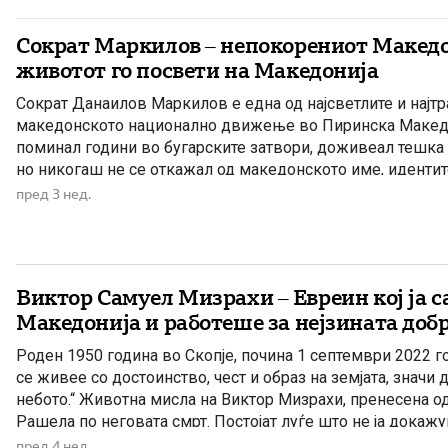
Сократ Маркилов – непокорениот Македо
животот го посвети на Македонија
Сократ Данаилов Маркилов е една од најсветлите и најтр
македонското национално движење во Пиринска Македон
поминал години во бугарските затвори, доживеал тешка с
но никогаш не се откажал од македонското име, идентите
на 12 април 1921 година во селото Бутково, Валовишко, 
пред 3 нед.
Демирхисарско, […]
Виктор Самуел Мизрахи – Евреин кој ја 
Македонија и работеше за нејзината доб
Роден 1950 година во Скопје, почина 1 септември 2022 г
се живее со достоинство, чест и образ на земјата, значи 
небото.“ Животна мисла на Виктор Мизрахи, пренесена о
Рашела по неговата смрт. Постојат луѓе што не ја докаж
татковината само со зборови, туку […]
пред 4 нед.