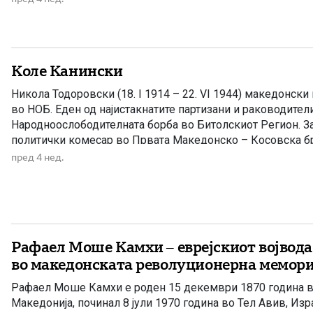
Коле Канински
Никола Тодоровски (18. I 1914 – 22. VI 1944) македонски
во НОБ. Еден од најистакнатите партизани и раководител
Народноослободителната борба во Битолскиот Регион. З
политички комесар во Првата Македонско – Косовска бр
експлозија на мина на 22. јули 1944 година во село Бруне
пред 4 нед.
Никола Тодоровски, познат како Коле […]
Рафаел Моше Камхи – еврејскиот војвода
во македонската револуционерна мемори
Рафаел Моше Камхи е роден 15 декември 1870 година в
Македонија, починал 8 јули 1970 година во Тел Авив, Изр