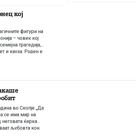
нец кој
агичните фигури на
ија – човек кој
емејна трагедија,
т и кауза. Роден е
познато и како
сакаше
робит
одина во Скопје „Да
да се има мир на
д неговата ќерка
уваат љубовта кон