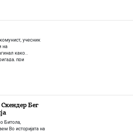
 комунист, учесник
и на
агинал како
игада, при
ц, кај Караорман.
 Скендер Бег
ја
о Битола,
аем Во историјата на