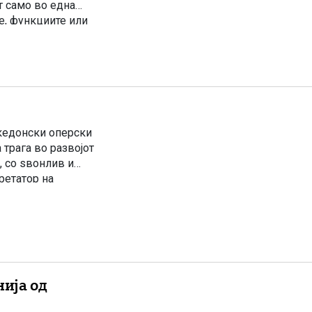
т само во една
е, функциите или
то […]
македонски оперски
 трага во развојот
, со ѕвонлив и
ретатор на
дина […]
нија од