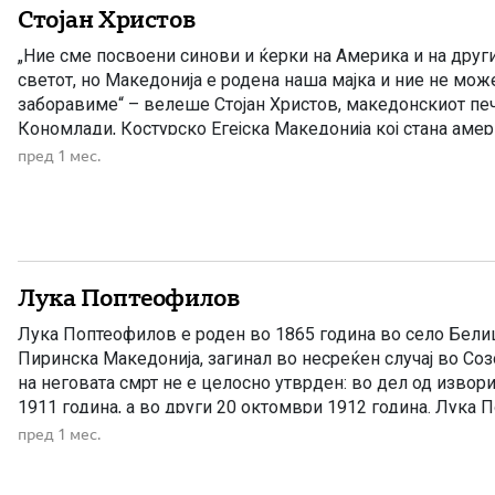
Стојан Христов
„Ние сме посвоени синови и ќерки на Америка и на друг
светот, но Македонија е родена наша мајка и ние не мож
заборавиме“ – велеше Стојан Христов, македонскиот пе
Кономлади, Костурско Егејска Македонија кој стана амер
новинар и сенатор. Стојан Христов (1898 – 1996) – маке
пред 1 мес.
што стана […]
Лука Поптеофилов
Лука Поптеофилов е роден во 1865 година во село Бели
Пиринска Македонија, загинал во несреќен случај во Соз
на неговата смрт не е целосно утврден: во дел од извори
1911 година, а во други 20 октомври 1912 година. Лука 
учителот од Белица кој ја ширеше македонската револуц
пред 1 мес.