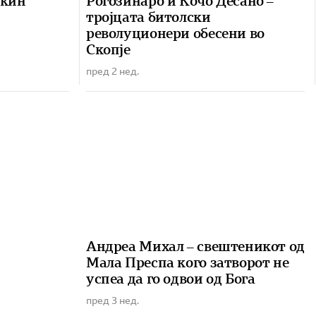
чкин
Рогозинаро и Кочо Десано –
тројцата битолски
револуционери обесени во
Скопје
пред 2 нед.
Андреа Михал – свештеникот од
Мала Преспа кого затворот не
успеа да го одвои од Бога
пред 3 нед.