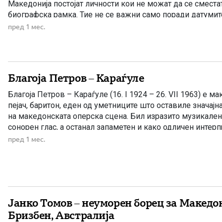
Македонија постојат личности кои не можат да се сместа
биографска рамка. Тие не се важни само поради датумит
настаните во кои учествувале, туку поради симболиката ш
пред 1 мес.
Благоја Петров – Караѓуле
Благоја Петров – Караѓуле (16. I 1924 – 26. VII 1963) е 
пејач, баритон, еден од уметниците што оставиле значајна
на македонската оперска сцена. Бил изразито музикален
сонорен глас, а останал запаметен и како одличен интерп
македонски народни песни. Роден е на 16 јануари 1924 го
пред 1 мес.
Јанко Томов – неуморен борец за Македо
Бризбен, Австралија