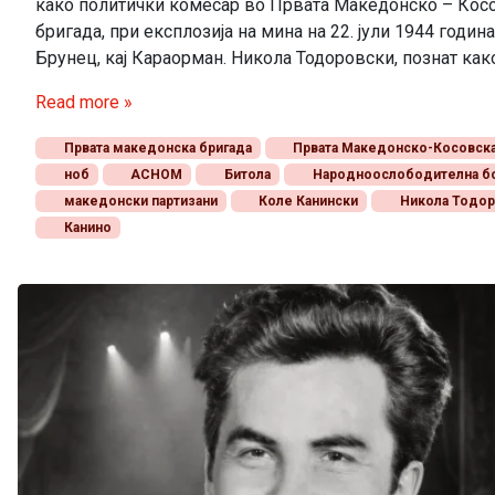
како политички комесар во Првата Македонско – Кос
бригада, при експлозија на мина на 22. јули 1944 годин
Брунец, кај Караорман. Никола Тодоровски, познат како
Read more »
Првата македонска бригада
Првата Македонско-Косовска
ноб
АСНОМ
Битола
Народноослободителна б
македонски партизани
Коле Канински
Никола Тодор
Канино