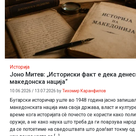
Историја
Јоно Митев: „Историски факт е дека дене
македонска нација“
10.06.2026
/
13.07.2026
by
Тихомир Каранфилов
Бугарски историчар уште во 1948 година јасно запиша
македонската нација има своја држава, власт и култур
време кога историјата сè почесто се користи како пол
оружје, а не како наука што треба да ги поврзува наро
да се потсетиме на сведоштвата што доаѓаат токму од