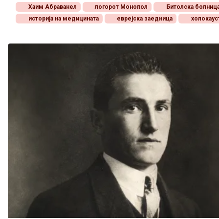
Хаим Абраванел
логорот Монопол
Битолска болниц
историја на медицината
еврејска заедница
холокаус