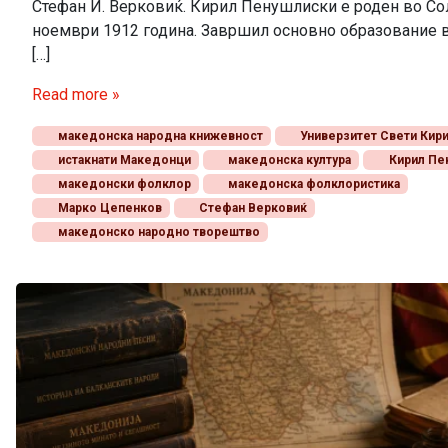
Стефан И. Верковиќ. Кирил Пенушлиски е роден во Со
ноември 1912 година. Завршил основно образование 
[…]
Read more »
македонска народна книжевност
Универзитет Свети Кири
истакнати Македонци
македонска култура
Кирил Пе
македонски фолклор
македонска фолклористика
Марко Цепенков
Стефан Верковиќ
македонско народно творештво