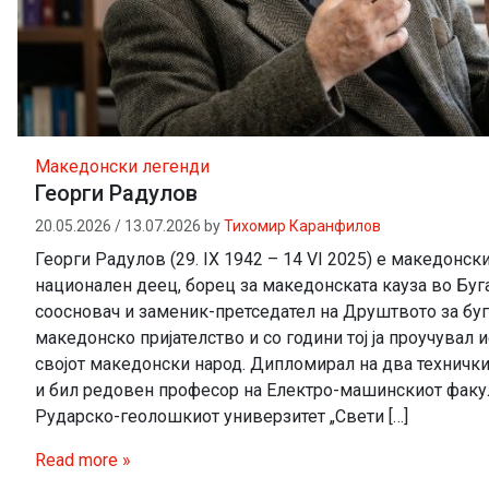
Македонски легенди
Георги Радулов
20.05.2026
/
13.07.2026
by
Тихомир Каранфилов
Георги Радулов (29. IX 1942 – 14 VI 2025) e македонск
национален деец, борeц за македонската кауза во Буга
соосновач и заменик-претседател на Друштвото за бу
македонско пријателство и со години тој ја проучувал и
својот македонски народ. Дипломирал на два техничк
и бил редовен професор на Електро-машинскиот факу
Рударско-геолошкиот универзитет „Свети […]
Read more »