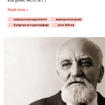
кои денес често се […]
Read more »
македонски идентитет
македонски јазик
бугарска историографија
Јоно Митев