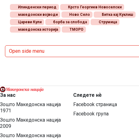
Илинденски период
Крсто Георгиев Новоселски
македонски војводи
Ново Село
Битка кај Куклиш
Цареви Кули
борба за слобода
Струмица
македонска историја
ТМОРО
Open side menu
За нас
Следете нѐ
Зошто Македонска нација
Facebook страница
1971
Facebook група
Зошто Македонска нација
2009
Зошто Македонска нација