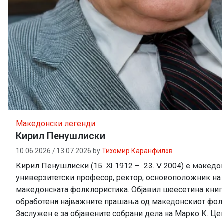
Македонски легенди
Кирил Пенушлиски
10.06.2026
/
13.07.2026
by
Тихомир Каранфилов
Кирил Пенушлиски (15. Ⅺ 1912 – 23. Ⅴ 2004) е македо
универзитетски професор, ректор, основоположник на
македонската фолклористика. Објавил шеесетина книги
обработени најважните прашања од македонскиот фол
Заслужен е за објавените собрани дела на Марко К. Це