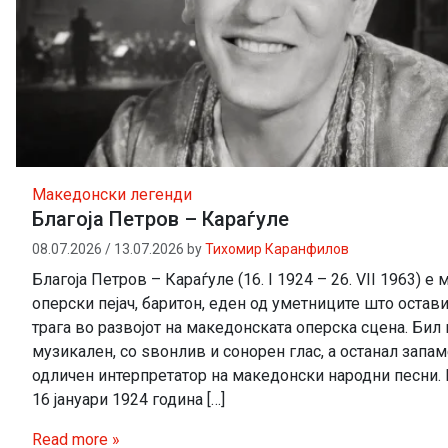
Македонски легенди
Благоја Петров – Караѓуле
08.07.2026
/
13.07.2026
by
Тихомир Каранфилов
Благоја Петров – Караѓуле (16. I 1924 – 26. VII 1963) е
оперски пејач, баритон, еден од уметниците што остави
трага во развојот на македонската оперска сцена. Бил
музикален, со ѕвонлив и сонорен глас, а останал запам
одличен интерпретатор на македонски народни песни. 
16 јануари 1924 година […]
Read more »