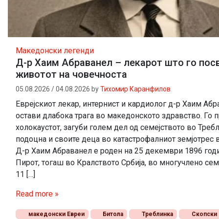
Македонски легенди
Д-р Хаим Абраванел – лекарот што го пос
животот на човечноста
05.08.2026
/
04.08.2026
by
Тихомир Каранфилов
Еврејскиот лекар, интернист и кардиолог д-р Хаим Аб
остави длабока трага во македонското здравство. Го
холокаустот, загуби голем дел од семејството во Требл
подоцна и своите деца во катастрофалниот земјотрес в
Д-р Хаим Абраванел е роден на 25 декември 1896 год
Пирот, тогаш во Кралството Србија, во многучлено сем
11 […]
Read more »
македонски Евреи
Битола
Треблинка
Скопски 