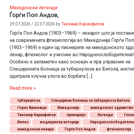
Македонски легенди
Ѓорѓи Поп Андов,
29.07.2026
/
22.07.2026
by
Тихомир Каранфилов
Ѓорѓи Поп Андов (1903–1969) – лекарот што ја постави
на современата фтизиологија во Македонија Ѓорѓи По
(1903–1969) е еден од пионерите на македонското здр
лекар, фтизиолог и учесник во Народноослободителнат
Особено е запаметен како основач и прв управник на
Специјалната болница за туберкулоза во Битола, инстит
одиграла клучна улога во борбата […]
Read more »
туберкулоза
Специјална болница за туберкулоза Битола
Горно Врановци
Македонија
македонско здравство
Тихомир Каранфилов
примариус
Легенди
Голн
Велес
медицинска историја
Народноослободителна
македонски лекари
Ѓорѓи Поп Андов
фтизиологија