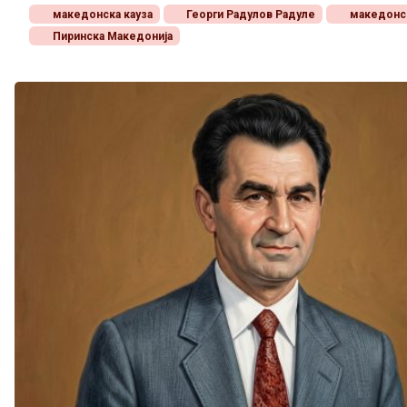
македонска кауза
Георги Радулов Радуле
македонс
Пиринска Македонија