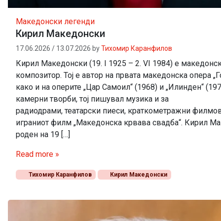
Македонски легенди
Кирил Македонски
17.06.2026
/
13.07.2026
by
Тихомир Каранфилов
Кирил Македонски (19. I 1925 – 2. VI 1984) е македонс
композитор. Тој е автор на првата македонска опера „Го
како и на оперите „Цар Самоил“ (1968) и „Илинден“ (197
камерни творби, тој пишувал музика и за
радиодрами, театарски пиеси, краткометражни филмови
играниот филм „Македонска крвава свадба“. Кирил М
роден на 19 […]
Read more »
Тихомир Каранфилов
Кирил Македонски