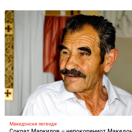
Македонски легенди
Сократ Маркилов – непокорениот Македон