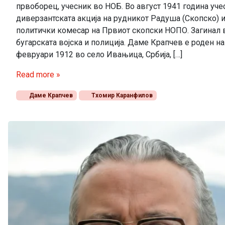
првоборец, учесник во НОБ. Во август 1941 година уче
диверзантската акција на рудникот Радуша (Скопско) и
политички комесар на Првиот скопски НОПО. Загинал 
бугарската војска и полиција. Даме Крапчев е роден на
февруари 1912 во село Ивањица, Србија, […]
Read more »
Даме Крапчев
Тхомир Каранфилов