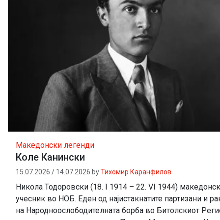
Македонски легенди
Коле Канински
15.07.2026
/
14.07.2026
by
Тихомир Каранфилов
Никола Тодоровски (18. I 1914 – 22. VI 1944) македонс
учесник во НОБ. Еден од најистакнатите партизани и р
на Народноослободителната борба во Битолскиот Реги