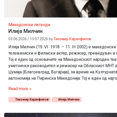
Македонски легенди
Илија Милчин
03.06.2026
/
13.07.2026
by
Тихомир Каранфилов
Илија Милчин (19. VI 1918 – 11. III 2002) е македонски
телевизиски и филмски актер, режисер, преведувач и 
Тој е еден од основачите на Македонскиот народен теа
уметнички раководител и режисер на Обласниот МНТ 
Џумаја (Благоевград, Бугарија), за време на Културнат
автономија на Пиринска Македонија. Тој е еден од најго
Read more »
Тихомир Каранфилов
Илија Милчин