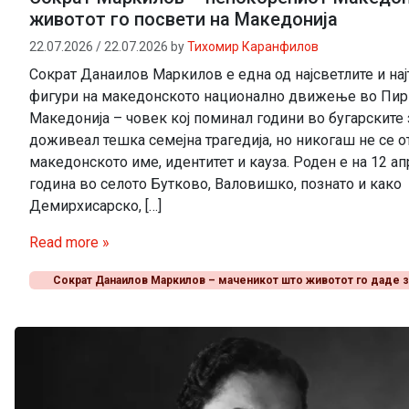
животот го посвети на Македонија
22.07.2026
/
22.07.2026
by
Тихомир Каранфилов
Сократ Данаилов Маркилов е една од најсветлите и нај
фигури на македонското национално движење во Пир
Македонија – човек кој поминал години во бугарските 
доживеал тешка семејна трагедија, но никогаш не се 
македонското име, идентитет и кауза. Роден е на 12 а
година во селото Бутково, Валовишко, познато и како
Демирхисарско, […]
Read more »
Сократ Данаилов Маркилов – маченикот што животот го даде з