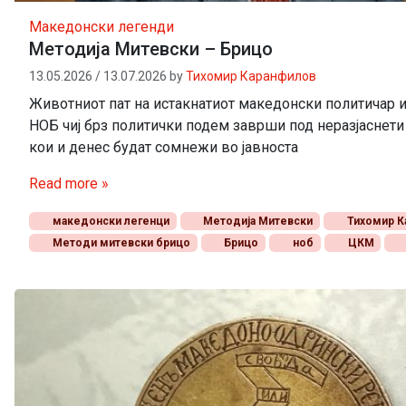
Македонски легенди
Методија Митевски – Брицо
13.05.2026
/
13.07.2026
by
Тихомир Каранфилов
Животниот пат на истакнатиот македонски политичар и
НОБ чиј брз политички подем заврши под неразјаснети
кои и денес будат сомнежи во јавноста
Read more »
македонски легенци
Методија Митевски
Тихомир К
Методи митевски брицо
Брицо
ноб
ЦКМ