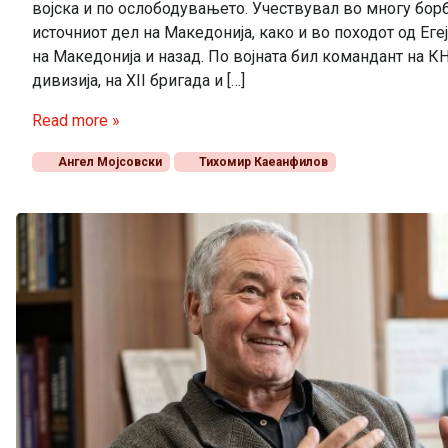
војска и по ослободувањето. Учествувал во многу бор
источниот дел на Македонија, како и во походот од Еге
на Македонија и назад. По војната бил командант на К
дивизија, на XII бригада и […]
Read more »
Ангел Мојсовски
Тихомир Каеанфилов