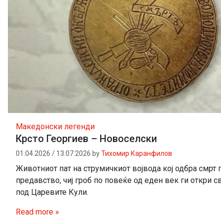
Македонски легенди
Крсто Георгиев – Новоселски
01.04.2026
/
13.07.2026
by
Тихомир Каранфилов
Животниот пат на струмичкиот војвода кој одбра смрт 
предавство, чиј гроб по повеќе од еден век ги откри св
под Царевите Кули.
Read more »