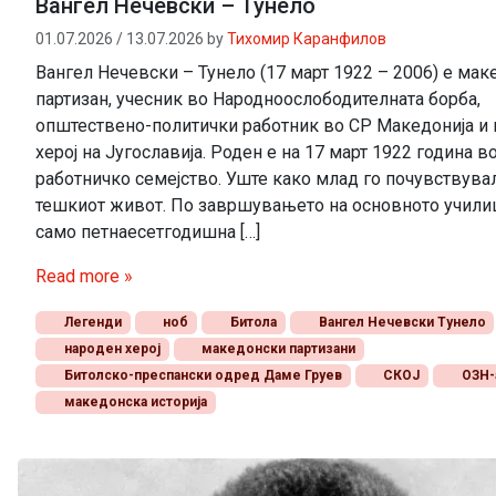
Вангел Нечевски – Тунело
01.07.2026
/
13.07.2026
by
Тихомир Каранфилов
Вангел Нечевски – Тунело (17 март 1922 – 2006) е ма
партизан, учесник во Народноослободителната борба,
општествено-политички работник во СР Македонија и
херој на Југославија. Роден е на 17 март 1922 година в
работничко семејство. Уште како млад го почувствувал
тешкиот живот. По завршувањето на основното училиш
само петнаесетгодишна […]
Read more »
Легенди
ноб
Битола
Вангел Нечевски Тунело
народен херој
македонски партизани
Битолско-преспански одред Даме Груев
СКОЈ
ОЗН-
македонска историја